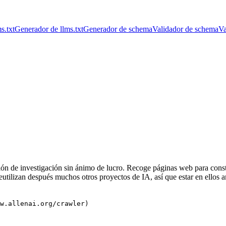
s.txt
Generador de llms.txt
Generador de schema
Validador de schema
Va
ación de investigación sin ánimo de lucro. Recoge páginas web para cons
eutilizan después muchos otros proyectos de IA, así que estar en ellos a
w.allenai.org/crawler)