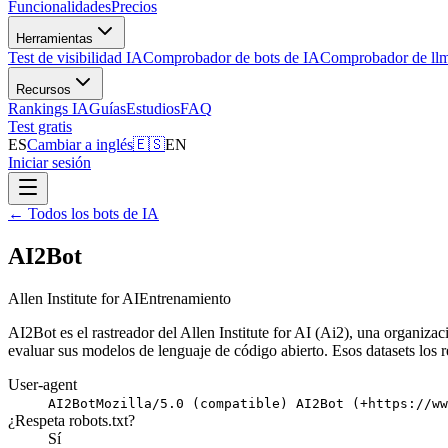
Funcionalidades
Precios
Herramientas
Test de visibilidad IA
Comprobador de bots de IA
Comprobador de llm
Recursos
Rankings IA
Guías
Estudios
FAQ
Test gratis
ES
Cambiar a inglés
🇪🇸
EN
Iniciar sesión
←
Todos los bots de IA
AI2Bot
Allen Institute for AI
Entrenamiento
AI2Bot es el rastreador del Allen Institute for AI (Ai2), una organiz
evaluar sus modelos de lenguaje de código abierto. Esos datasets los r
User-agent
AI2Bot
Mozilla/5.0 (compatible) AI2Bot (+https://ww
¿Respeta robots.txt?
Sí