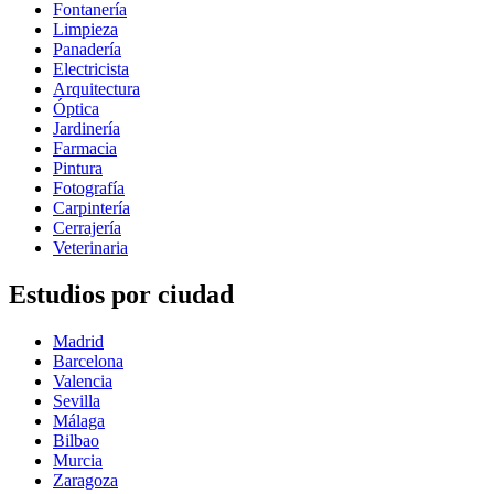
Fontanería
Limpieza
Panadería
Electricista
Arquitectura
Óptica
Jardinería
Farmacia
Pintura
Fotografía
Carpintería
Cerrajería
Veterinaria
Estudios por ciudad
Madrid
Barcelona
Valencia
Sevilla
Málaga
Bilbao
Murcia
Zaragoza