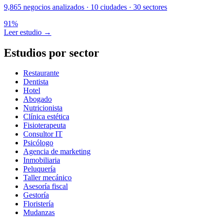
9,865
negocios analizados
·
10
ciudades
·
30
sectores
91
%
Leer estudio
→
Estudios por sector
Restaurante
Dentista
Hotel
Abogado
Nutricionista
Clínica estética
Fisioterapeuta
Consultor IT
Psicólogo
Agencia de marketing
Inmobiliaria
Peluquería
Taller mecánico
Asesoría fiscal
Gestoría
Floristería
Mudanzas