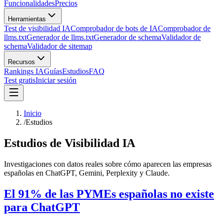
Funcionalidades
Precios
Herramientas
Test de visibilidad IA
Comprobador de bots de IA
Comprobador de
llms.txt
Generador de llms.txt
Generador de schema
Validador de
schema
Validador de sitemap
Recursos
Rankings IA
Guías
Estudios
FAQ
Test gratis
Iniciar sesión
Inicio
/
Estudios
Estudios de Visibilidad IA
Investigaciones con datos reales sobre cómo aparecen las empresas
españolas en ChatGPT, Gemini, Perplexity y Claude.
El 91% de las PYMEs españolas no existe
para ChatGPT