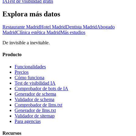
IA
Test de visibilidad gratis
Explora más datos
Restaurante Madrid
Hotel Madrid
Dentista Madrid
Abogado
Madrid
Clínica estética Madrid
Más estudios
De invisible a inevitable.
Producto
Funcionalidades
Precios
Cómo funciona
Test de visibilidad IA
Comprobador de bots de IA
Generador de schema
Validador de schema
Comprobador de llms.txt
Generador de llms.txt
Validador de sitemap
Para agencias
Recursos