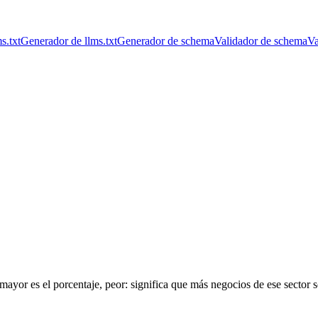
s.txt
Generador de llms.txt
Generador de schema
Validador de schema
Va
mayor es el porcentaje, peor: significa que más negocios de ese sector s