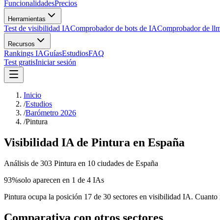
Funcionalidades
Precios
Herramientas
Test de visibilidad IA
Comprobador de bots de IA
Comprobador de llm
Recursos
Rankings IA
Guías
Estudios
FAQ
Test gratis
Iniciar sesión
Inicio
/
Estudios
/
Barómetro 2026
/
Pintura
Visibilidad IA de Pintura en España
Análisis de 303 Pintura en 10 ciudades de España
93
%
solo aparecen en 1 de 4 IAs
Pintura ocupa la posición 17 de 30 sectores en visibilidad IA. Cuanto 
Comparativa con otros sectores