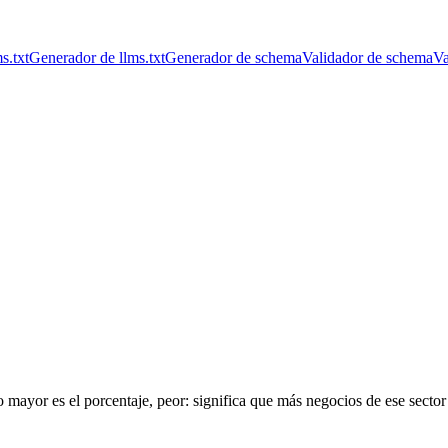
s.txt
Generador de llms.txt
Generador de schema
Validador de schema
Va
 mayor es el porcentaje, peor: significa que más negocios de ese sector