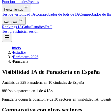
Funcionalidades
Precios
Herramientas
Test de visibilidad IA
Comprobador de bots de IA
Comprobador de llm
Recursos
Rankings IA
Guías
Estudios
FAQ
Test gratis
Iniciar sesión
Inicio
/
Estudios
/
Barómetro 2026
/
Panadería
Visibilidad IA de Panadería en España
Análisis de 328 Panadería en 10 ciudades de España
88
%
solo aparecen en 1 de 4 IAs
Panadería ocupa la posición 9 de 30 sectores en visibilidad IA. Cuanto
Comparativa con otros sectores