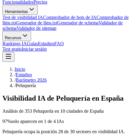
Funcionalidades
Precios
Herramientas
Test de visibilidad IA
Comprobador de bots de IA
Comprobador de
llms.txt
Generador de llms.txt
Generador de schema
Validador de
schema
Validador de sitemap
Recursos
Rankings IA
Guías
Estudios
FAQ
Test gratis
Iniciar sesión
Inicio
/
Estudios
/
Barómetro 2026
/
Peluquería
Visibilidad IA de Peluquería en España
Análisis de 353 Peluquería en 10 ciudades de España
97
%
solo aparecen en 1 de 4 IAs
Peluquería ocupa la posición 28 de 30 sectores en visibilidad IA.