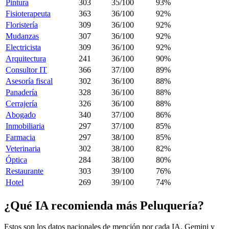
Pintura
303
35/100
93%
Fisioterapeuta
363
36/100
92%
Floristería
309
36/100
92%
Mudanzas
307
36/100
92%
Electricista
309
36/100
92%
Arquitectura
241
36/100
90%
Consultor IT
366
37/100
89%
Asesoría fiscal
302
36/100
88%
Panadería
328
36/100
88%
Cerrajería
326
36/100
88%
Abogado
340
37/100
86%
Inmobiliaria
297
37/100
85%
Farmacia
297
38/100
85%
Veterinaria
302
38/100
82%
Óptica
284
38/100
80%
Restaurante
303
39/100
76%
Hotel
269
39/100
74%
¿Qué IA recomienda más Peluquería?
Estos son los datos nacionales de mención por cada IA. Gemini y