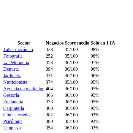
Sector
Negocios
Score medio
Solo en 1 IA
Taller mecánico
328
35/100
98%
Fotografía
252
35/100
98%
→ Peluquería
353
36/100
97%
Dentista
394
36/100
96%
Jardinería
331
36/100
96%
Nutricionista
374
35/100
95%
Agencia de marketing
404
36/100
95%
Gestoría
366
36/100
95%
Fontanería
333
36/100
95%
Carpintería
368
36/100
95%
Clínica estética
382
36/100
93%
Psicólogo
380
35/100
93%
Limpieza
354
36/100
93%