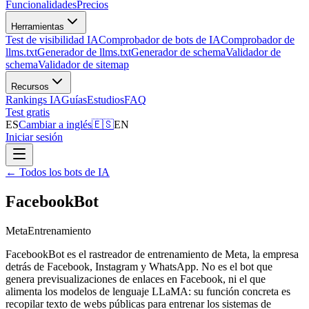
Funcionalidades
Precios
Herramientas
Test de visibilidad IA
Comprobador de bots de IA
Comprobador de
llms.txt
Generador de llms.txt
Generador de schema
Validador de
schema
Validador de sitemap
Recursos
Rankings IA
Guías
Estudios
FAQ
Test gratis
ES
Cambiar a inglés
🇪🇸
EN
Iniciar sesión
←
Todos los bots de IA
FacebookBot
Meta
Entrenamiento
FacebookBot es el rastreador de entrenamiento de Meta, la empresa
detrás de Facebook, Instagram y WhatsApp. No es el bot que
genera previsualizaciones de enlaces en Facebook, ni el que
alimenta los modelos de lenguaje LLaMA: su función concreta es
recopilar texto de webs públicas para entrenar los sistemas de