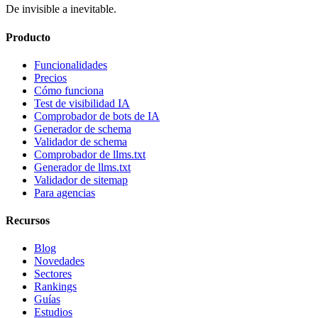
De invisible a inevitable.
Producto
Funcionalidades
Precios
Cómo funciona
Test de visibilidad IA
Comprobador de bots de IA
Generador de schema
Validador de schema
Comprobador de llms.txt
Generador de llms.txt
Validador de sitemap
Para agencias
Recursos
Blog
Novedades
Sectores
Rankings
Guías
Estudios