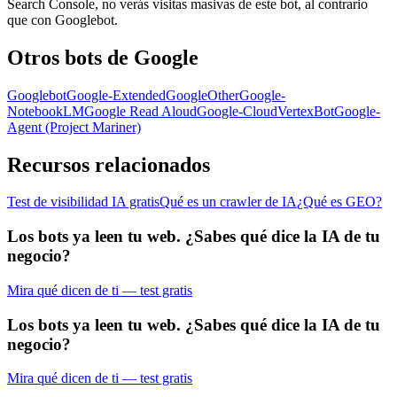
Search Console, no verás visitas masivas de este bot, al contrario
que con Googlebot.
Otros bots de Google
Googlebot
Google-Extended
GoogleOther
Google-
NotebookLM
Google Read Aloud
Google-CloudVertexBot
Google-
Agent (Project Mariner)
Recursos relacionados
Test de visibilidad IA gratis
Qué es un crawler de IA
¿Qué es GEO?
Los bots ya leen tu web. ¿Sabes qué dice la IA de tu
negocio?
Mira qué dicen de ti — test gratis
Los bots ya leen tu web. ¿Sabes qué dice la IA de tu
negocio?
Mira qué dicen de ti — test gratis