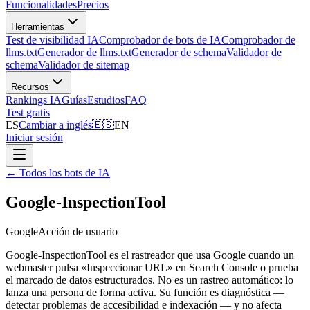
Funcionalidades
Precios
Herramientas
Test de visibilidad IA
Comprobador de bots de IA
Comprobador de
llms.txt
Generador de llms.txt
Generador de schema
Validador de
schema
Validador de sitemap
Recursos
Rankings IA
Guías
Estudios
FAQ
Test gratis
ES
Cambiar a inglés
🇪🇸
EN
Iniciar sesión
←
Todos los bots de IA
Google-InspectionTool
Google
Acción de usuario
Google-InspectionTool es el rastreador que usa Google cuando un
webmaster pulsa «Inspeccionar URL» en Search Console o prueba
el marcado de datos estructurados. No es un rastreo automático: lo
lanza una persona de forma activa. Su función es diagnóstica —
detectar problemas de accesibilidad e indexación — y no afecta