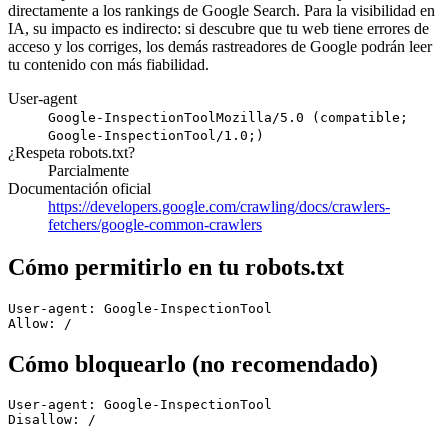
directamente a los rankings de Google Search. Para la visibilidad en
IA, su impacto es indirecto: si descubre que tu web tiene errores de
acceso y los corriges, los demás rastreadores de Google podrán leer
tu contenido con más fiabilidad.
User-agent
Google-InspectionTool
Mozilla/5.0 (compatible;
Google-InspectionTool/1.0;)
¿Respeta robots.txt?
Parcialmente
Documentación oficial
https://developers.google.com/crawling/docs/crawlers-
fetchers/google-common-crawlers
Cómo permitirlo en tu robots.txt
User-agent: Google-InspectionTool

Allow: /
Cómo bloquearlo (no recomendado)
User-agent: Google-InspectionTool

Disallow: /