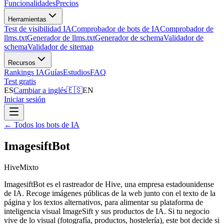
Funcionalidades
Precios
Herramientas
Test de visibilidad IA
Comprobador de bots de IA
Comprobador de
llms.txt
Generador de llms.txt
Generador de schema
Validador de
schema
Validador de sitemap
Recursos
Rankings IA
Guías
Estudios
FAQ
Test gratis
ES
Cambiar a inglés
🇪🇸
EN
Iniciar sesión
←
Todos los bots de IA
ImagesiftBot
Hive
Mixto
ImagesiftBot es el rastreador de Hive, una empresa estadounidense
de IA. Recoge imágenes públicas de la web junto con el texto de la
página y los textos alternativos, para alimentar su plataforma de
inteligencia visual ImageSift y sus productos de IA. Si tu negocio
vive de lo visual (fotografía, productos, hostelería), este bot decide si