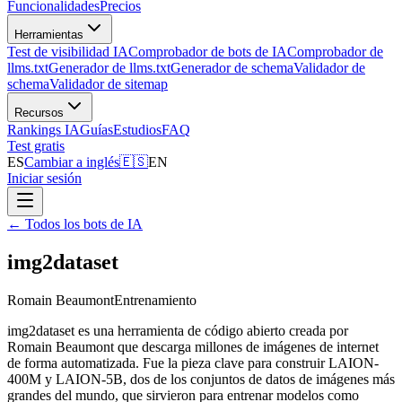
Funcionalidades
Precios
Herramientas
Test de visibilidad IA
Comprobador de bots de IA
Comprobador de
llms.txt
Generador de llms.txt
Generador de schema
Validador de
schema
Validador de sitemap
Recursos
Rankings IA
Guías
Estudios
FAQ
Test gratis
ES
Cambiar a inglés
🇪🇸
EN
Iniciar sesión
←
Todos los bots de IA
img2dataset
Romain Beaumont
Entrenamiento
img2dataset es una herramienta de código abierto creada por
Romain Beaumont que descarga millones de imágenes de internet
de forma automatizada. Fue la pieza clave para construir LAION-
400M y LAION-5B, dos de los conjuntos de datos de imágenes más
grandes del mundo, que sirvieron para entrenar modelos como