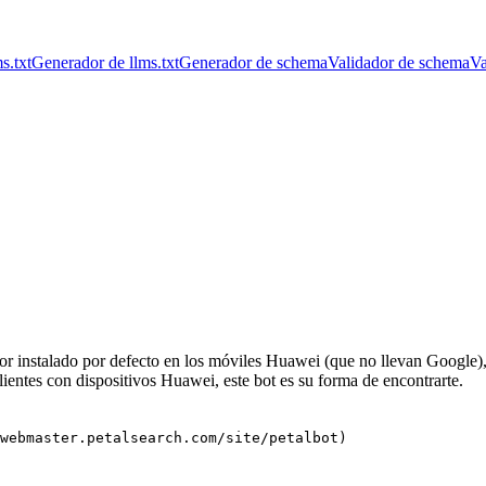
s.txt
Generador de llms.txt
Generador de schema
Validador de schema
Va
dor instalado por defecto en los móviles Huawei (que no llevan Google),
ientes con dispositivos Huawei, este bot es su forma de encontrarte.
webmaster.petalsearch.com/site/petalbot)