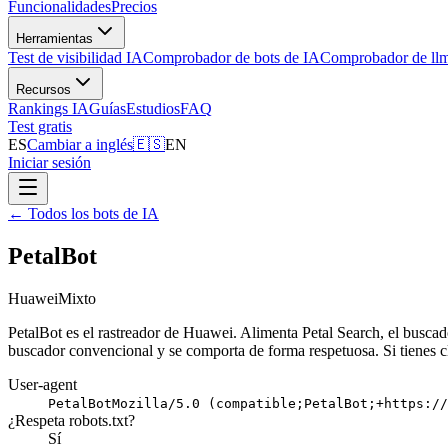
Funcionalidades
Precios
Herramientas
Test de visibilidad IA
Comprobador de bots de IA
Comprobador de llm
Recursos
Rankings IA
Guías
Estudios
FAQ
Test gratis
ES
Cambiar a inglés
🇪🇸
EN
Iniciar sesión
←
Todos los bots de IA
PetalBot
Huawei
Mixto
PetalBot es el rastreador de Huawei. Alimenta Petal Search, el busca
buscador convencional y se comporta de forma respetuosa. Si tienes cl
User-agent
PetalBot
Mozilla/5.0 (compatible;PetalBot;+https://
¿Respeta robots.txt?
Sí