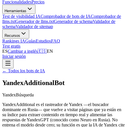
Funcionalidades
Precios
Herramientas
Test de visibilidad IA
Comprobador de bots de IA
Comprobador de
llms.txt
Generador de llms.txt
Generador de schema
Validador de
schema
Validador de sitemap
Recursos
Rankings IA
Guías
Estudios
FAQ
Test gratis
ES
Cambiar a inglés
🇪🇸
EN
Iniciar sesión
←
Todos los bots de IA
YandexAdditionalBot
Yandex
Búsqueda
YandexAdditional es el rastreador de Yandex —el buscador
dominante en Rusia— que vuelve a visitar páginas que ya están en
su índice para extraer contenido en tiempo real y alimentar las
respuestas de YandexGPT (conocido como Neuro en Rusia). No
entrena el modelo desde cero; su función es que la IA de Yandex cite