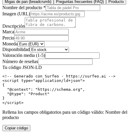
Migas de pan (breadcrumb)
Preguntas frecuentes (FAQ)
Producto
Nombre del producto *
Imagen (URL)
Descripción
Marca
Precio
Moneda
Disponibilidad
Valoración media (1-5)
Número de reseñas
Tu código JSON-LD
<!-- Generado con Surfeo · https://surfeo.ai -->

<script type="application/ld+json">

{

  "@context": "https://schema.org",

  "@type": "Product"

}

</script>
Rellena los campos obligatorios para un código válido: Nombre del
producto
Copiar código