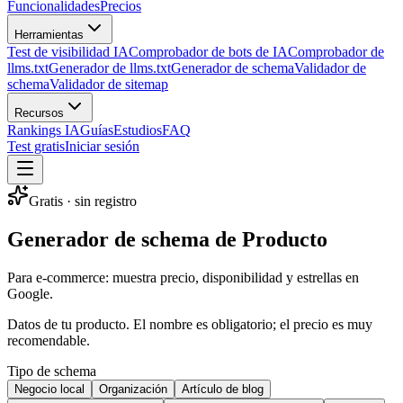
Funcionalidades
Precios
Herramientas
Test de visibilidad IA
Comprobador de bots de IA
Comprobador de
llms.txt
Generador de llms.txt
Generador de schema
Validador de
schema
Validador de sitemap
Recursos
Rankings IA
Guías
Estudios
FAQ
Test gratis
Iniciar sesión
Gratis · sin registro
Generador de schema de Producto
Para e-commerce: muestra precio, disponibilidad y estrellas en
Google.
Datos de tu producto. El nombre es obligatorio; el precio es muy
recomendable.
Tipo de schema
Negocio local
Organización
Artículo de blog