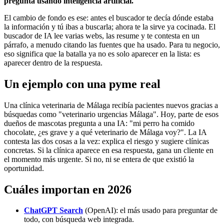
pregunta usando inteligencia artificial.
El cambio de fondo es ese: antes el buscador te decía dónde estaba
la información y tú ibas a buscarla; ahora te la sirve ya cocinada. El
buscador de IA lee varias webs, las resume y te contesta en un
párrafo, a menudo citando las fuentes que ha usado. Para tu negocio,
eso significa que la batalla ya no es solo aparecer en la lista: es
aparecer dentro de la respuesta.
Un ejemplo con una pyme real
Una clínica veterinaria de Málaga recibía pacientes nuevos gracias a
búsquedas como "veterinario urgencias Málaga". Hoy, parte de esos
dueños de mascotas pregunta a una IA: "mi perro ha comido
chocolate, ¿es grave y a qué veterinario de Málaga voy?". La IA
contesta las dos cosas a la vez: explica el riesgo y sugiere clínicas
concretas. Si la clínica aparece en esa respuesta, gana un cliente en
el momento más urgente. Si no, ni se entera de que existió la
oportunidad.
Cuáles importan en 2026
ChatGPT Search
(OpenAI): el más usado para preguntar de
todo, con búsqueda web integrada.