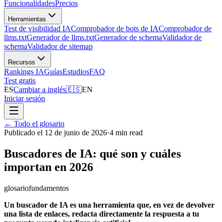
Funcionalidades
Precios
Herramientas
Test de visibilidad IA
Comprobador de bots de IA
Comprobador de
llms.txt
Generador de llms.txt
Generador de schema
Validador de
schema
Validador de sitemap
Recursos
Rankings IA
Guías
Estudios
FAQ
Test gratis
ES
Cambiar a inglés
🇪🇸
EN
Iniciar sesión
←
Todo el glosario
Publicado el 12 de junio de 2026
·
4 min read
Buscadores de IA: qué son y cuáles
importan en 2026
glosario
fundamentos
Un buscador de IA es una herramienta que, en vez de devolver
una lista de enlaces, redacta directamente la respuesta a tu