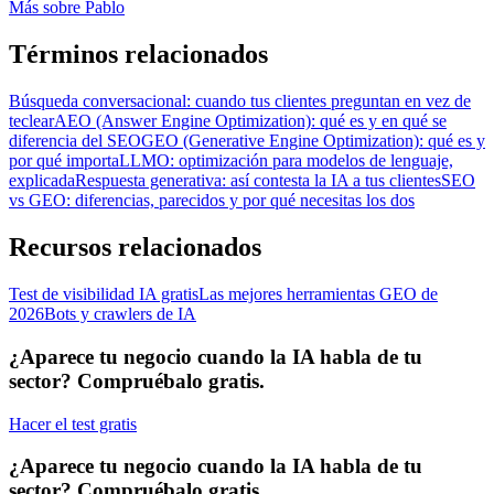
Más sobre
Pablo
Términos relacionados
Búsqueda conversacional: cuando tus clientes preguntan en vez de
teclear
AEO (Answer Engine Optimization): qué es y en qué se
diferencia del SEO
GEO (Generative Engine Optimization): qué es y
por qué importa
LLMO: optimización para modelos de lenguaje,
explicada
Respuesta generativa: así contesta la IA a tus clientes
SEO
vs GEO: diferencias, parecidos y por qué necesitas los dos
Recursos relacionados
Test de visibilidad IA gratis
Las mejores herramientas GEO de
2026
Bots y crawlers de IA
¿Aparece tu negocio cuando la IA habla de tu
sector? Compruébalo gratis.
Hacer el test gratis
¿Aparece tu negocio cuando la IA habla de tu
sector? Compruébalo gratis.