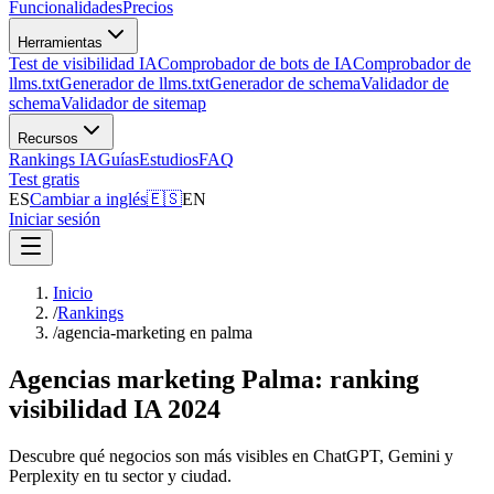
Funcionalidades
Precios
Herramientas
Test de visibilidad IA
Comprobador de bots de IA
Comprobador de
llms.txt
Generador de llms.txt
Generador de schema
Validador de
schema
Validador de sitemap
Recursos
Rankings IA
Guías
Estudios
FAQ
Test gratis
ES
Cambiar a inglés
🇪🇸
EN
Iniciar sesión
Inicio
/
Rankings
/
agencia-marketing en palma
Agencias marketing Palma: ranking
visibilidad IA 2024
Descubre qué negocios son más visibles en ChatGPT, Gemini y
Perplexity en tu sector y ciudad.