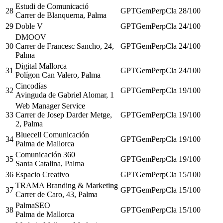
Estudi de Comunicació
28
GPT
Gem
Perp
Cla
28
/100
Carrer de Blanquerna, Palma
29
Doble V
GPT
Gem
Perp
Cla
24
/100
DMOOV
30
Carrer de Francesc Sancho, 24,
GPT
Gem
Perp
Cla
24
/100
Palma
Digital Mallorca
31
GPT
Gem
Perp
Cla
24
/100
Polígon Can Valero, Palma
Cincodías
32
GPT
Gem
Perp
Cla
19
/100
Avinguda de Gabriel Alomar, 1
Web Manager Service
33
Carrer de Josep Darder Metge,
GPT
Gem
Perp
Cla
19
/100
2, Palma
Bluecell Comunicación
34
GPT
Gem
Perp
Cla
19
/100
Palma de Mallorca
Comunicación 360
35
GPT
Gem
Perp
Cla
19
/100
Santa Catalina, Palma
36
Espacio Creativo
GPT
Gem
Perp
Cla
15
/100
TRAMA Branding & Marketing
37
GPT
Gem
Perp
Cla
15
/100
Carrer de Caro, 43, Palma
PalmaSEO
38
GPT
Gem
Perp
Cla
15
/100
Palma de Mallorca