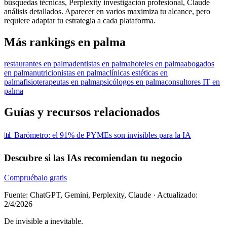
búsquedas técnicas, Perplexity investigación profesional, Claude
análisis detallados. Aparecer en varios maximiza tu alcance, pero
requiere adaptar tu estrategia a cada plataforma.
Más rankings en palma
restaurantes en palma
dentistas en palma
hoteles en palma
abogados
en palma
nutricionistas en palma
clínicas estéticas en
palma
fisioterapeutas en palma
psicólogos en palma
consultores IT en
palma
Guías y recursos relacionados
📊 Barómetro: el 91% de PYMEs son invisibles para la IA
Descubre si las IAs recomiendan tu negocio
Compruébalo gratis
Fuente: ChatGPT, Gemini, Perplexity, Claude
·
Actualizado:
2/4/2026
De invisible a inevitable.