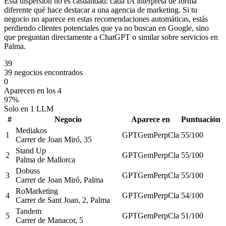
Esta dispersión no es casualidad: cada IA interpreta de forma
diferente qué hace destacar a una agencia de marketing. Si tu
negocio no aparece en estas recomendaciones automáticas, estás
perdiendo clientes potenciales que ya no buscan en Google, sino
que preguntan directamente a ChatGPT o similar sobre servicios en
Palma.
39
39 negocios encontrados
0
Aparecen en los 4
97%
Solo en 1 LLM
#
Negocio
Aparece en
Puntuación
Mediakos
1
GPT
Gem
Perp
Cla
55
/100
Carrer de Joan Miró, 35
Stand Up
2
GPT
Gem
Perp
Cla
55
/100
Palma de Mallorca
Dobuss
3
GPT
Gem
Perp
Cla
55
/100
Carrer de Joan Miró, Palma
RoMarketing
4
GPT
Gem
Perp
Cla
54
/100
Carrer de Sant Joan, 2, Palma
Tandem
5
GPT
Gem
Perp
Cla
51
/100
Carrer de Manacor, 5