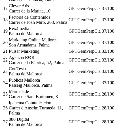
Clever Ads
17
GPT
Gem
Perp
Cla
37
/100
Carrer de la Marina, 10
Factoría de Contenidos
18
GPT
Gem
Perp
Cla
37
/100
Carrer de Joan Miró, 203, Palma
Rex4media
19
GPT
Gem
Perp
Cla
37
/100
Palma de Mallorca
Marketing Online Mallorca
20
GPT
Gem
Perp
Cla
37
/100
Son Armadams, Palma
21
Pulsar Marketing
GPT
Gem
Perp
Cla
33
/100
Agencia RØR
22
GPT
Gem
Perp
Cla
33
/100
Carrer de la Fàbrica, 52, Palma
ConTesta
23
GPT
Gem
Perp
Cla
33
/100
Palma de Mallorca
Publicis Mallorca
24
GPT
Gem
Perp
Cla
33
/100
Passeig Mallorca, Palma
Marmalade
25
GPT
Gem
Perp
Cla
28
/100
Carrer de Sant Bartomeu, 8
Ipanema Comunicación
26
Carrer d'Anselm Turmeda, 11,
GPT
Gem
Perp
Cla
28
/100
Palma
080 Digital
27
GPT
Gem
Perp
Cla
28
/100
Palma de Mallorca