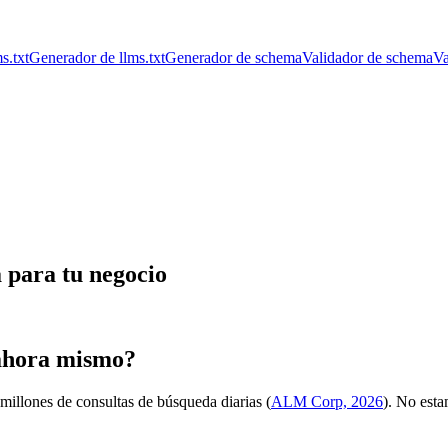
s.txt
Generador de llms.txt
Generador de schema
Validador de schema
Va
 para tu negocio
 ahora mismo?
millones de consultas de búsqueda diarias (
ALM Corp, 2026
). No esta