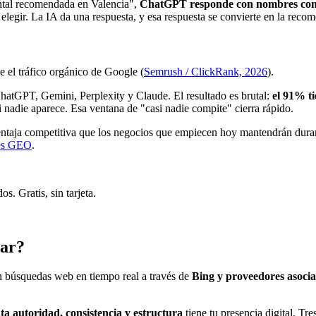
ental recomendada en Valencia",
ChatGPT responde con nombres con
 elegir. La IA da una respuesta, y esa respuesta se convierte en la reco
 el tráfico orgánico de Google (
Semrush / ClickRank, 2026
).
hatGPT, Gemini, Perplexity y Claude. El resultado es brutal:
el 91% t
si nadie aparece. Esa ventana de "casi nadie compite" cierra rápido.
taja competitiva que los negocios que empiecen hoy mantendrán durant
 es GEO
.
. Gratis, sin tarjeta.
ar?
 búsquedas web en tiempo real a través de
Bing y proveedores asoci
ta autoridad, consistencia y estructura
tiene tu presencia digital. Tre