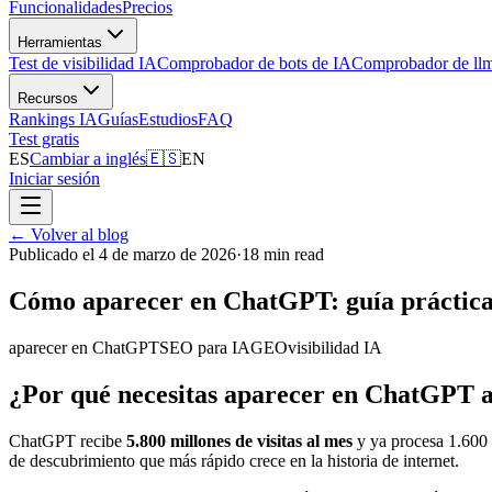
Funcionalidades
Precios
Herramientas
Test de visibilidad IA
Comprobador de bots de IA
Comprobador de llm
Recursos
Rankings IA
Guías
Estudios
FAQ
Test gratis
ES
Cambiar a inglés
🇪🇸
EN
Iniciar sesión
←
Volver al blog
Publicado el 4 de marzo de 2026
·
18 min read
Cómo aparecer en ChatGPT: guía práctica
aparecer en ChatGPT
SEO para IA
GEO
visibilidad IA
¿Por qué necesitas aparecer en ChatGPT
ChatGPT recibe
5.800 millones de visitas al mes
y ya procesa 1.600 
de descubrimiento que más rápido crece en la historia de internet.