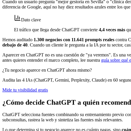
Cuando un usuario pregunta "mejor gestoría en Sevilla" o "clínica d
diferencia de Google, aquí no hay diez resultados azules entre los que
Dato clave
El tráfico que llega desde ChatGPT convierte
4,4 veces más
que
Hemos auditado
1.300 negocios con 11.641 prompts reales
contra C
debajo de 40
. Cuando un cliente le pregunta a la IA por tu sector, ca
Aparecer en ChatGPT no es una cuestión de "ya veremos". Es una ven
antes quieres entender el marco completo, lee nuestra
guía sobre qué
¿Tu negocio aparece en ChatGPT ahora mismo?
Audita las 4 IAs (ChatGPT, Gemini, Perplexity, Claude) en 60 segundos
Mide tu visibilidad gratis
¿Cómo decide ChatGPT a quién recomend
ChatGPT selecciona fuentes combinando su entrenamiento previo con
subconsultas, rastrea la web y sintetiza las fuentes más relevantes.
Lo que determina si tu negocio aparece no es cuánto pagas, sino
cuán