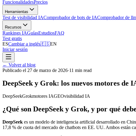
Funcionalidades
Precios
Herramientas
Test de visibilidad IA
Comprobador de bots de IA
Comprobador de llm
Recursos
Rankings IA
Guías
Estudios
FAQ
Test gratis
ES
Cambiar a inglés
🇪🇸
EN
Iniciar sesión
←
Volver al blog
Publicado el 27 de marzo de 2026
·
11 min read
DeepSeek y Grok: los nuevos motores de I
DeepSeek
Grok
motores IA
GEO
visibilidad IA
¿Qué son DeepSeek y Grok, y por qué deb
DeepSeek
es un modelo de inteligencia artificial desarrollado en Chi
17,8 % de cuota del mercado de chatbots en EE. UU. Ambos están camb