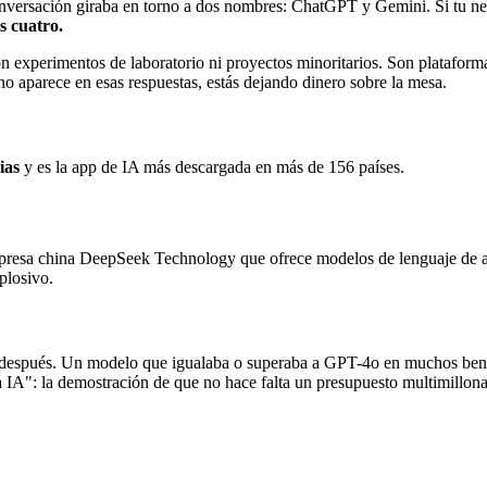
nversación giraba en torno a dos nombres: ChatGPT y Gemini. Si tu neg
s cuatro.
 experimentos de laboratorio ni proyectos minoritarios. Son plataform
o aparece en esas respuestas, estás dejando dinero sobre la mesa.
ias
y es la app de IA más descargada en más de 156 países.
mpresa china DeepSeek Technology que ofrece modelos de lenguaje de alt
plosivo.
 después. Un modelo que igualaba o superaba a GPT-4o en muchos bench
IA": la demostración de que no hace falta un presupuesto multimillonar