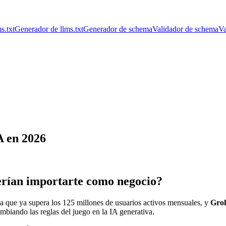
s.txt
Generador de llms.txt
Generador de schema
Validador de schema
Va
A en 2026
erían importarte como negocio?
na que ya supera los 125 millones de usuarios activos mensuales, y
Gro
iando las reglas del juego en la IA generativa.