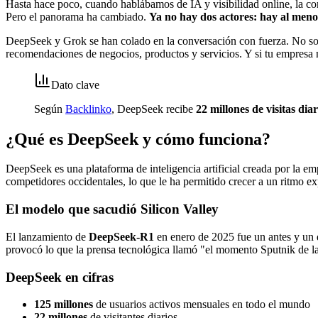
Hasta hace poco, cuando hablábamos de IA y visibilidad online, la co
Pero el panorama ha cambiado.
Ya no hay dos actores: hay al meno
DeepSeek y Grok se han colado en la conversación con fuerza. No son
recomendaciones de negocios, productos y servicios. Y si tu empresa n
Dato clave
Según
Backlinko
, DeepSeek recibe
22 millones de visitas diar
¿Qué es DeepSeek y cómo funciona?
DeepSeek es una plataforma de inteligencia artificial creada por la e
competidores occidentales, lo que le ha permitido crecer a un ritmo ex
El modelo que sacudió Silicon Valley
El lanzamiento de
DeepSeek-R1
en enero de 2025 fue un antes y un
provocó lo que la prensa tecnológica llamó "el momento Sputnik de la 
DeepSeek en cifras
125 millones
de usuarios activos mensuales en todo el mundo
22 millones
de visitantes diarios