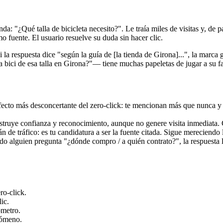
: "¿Qué talla de bicicleta necesito?". Le traía miles de visitas y, de pa
mo fuente. El usuario resuelve su duda sin hacer clic.
 la respuesta dice "según la guía de [la tienda de Girona]...", la marca 
bici de esa talla en Girona?"— tiene muchas papeletas de jugar a su f
fecto más desconcertante del zero-click: te mencionan más que nunca y tu
struye confianza y reconocimiento, aunque no genere visita inmediata. C
 de tráfico: es tu candidatura a ser la fuente citada. Sigue mereciendo 
o alguien pregunta "¿dónde compro / a quién contrato?", la respuesta 
ro-click.
ic.
ómetro.
nómeno.