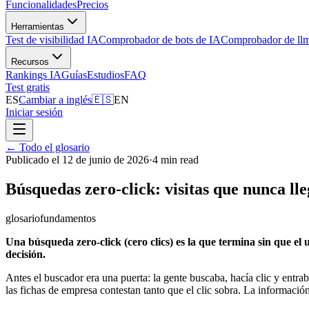
Funcionalidades
Precios
Herramientas
Test de visibilidad IA
Comprobador de bots de IA
Comprobador de llm
Recursos
Rankings IA
Guías
Estudios
FAQ
Test gratis
ES
Cambiar a inglés
🇪🇸
EN
Iniciar sesión
←
Todo el glosario
Publicado el 12 de junio de 2026
·
4 min read
Búsquedas zero-click: visitas que nunca ll
glosario
fundamentos
Una búsqueda zero-click (cero clics) es la que termina sin que el
decisión.
Antes el buscador era una puerta: la gente buscaba, hacía clic y entr
las fichas de empresa contestan tanto que el clic sobra. La información 