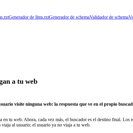
s.txt
Generador de llms.txt
Generador de schema
Validador de schema
Va
egan a tu web
 usuario visite ninguna web: la respuesta que ve en el propio busca
aba en tu web. Ahora, cada vez más, el buscador es el destino final. Lo
viaja al usuario; el usuario ya no viaja a tu web.