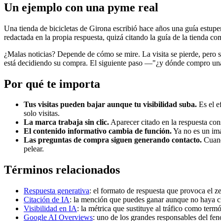
Un ejemplo con una pyme real
Una tienda de bicicletas de Girona escribió hace años una guía estupenda
redactada en la propia respuesta, quizá citando la guía de la tienda co
¿Malas noticias? Depende de cómo se mire. La visita se pierde, pero si
está decidiendo su compra. El siguiente paso —"¿y dónde compro una 
Por qué te importa
Tus visitas pueden bajar aunque tu visibilidad suba.
Es el e
solo visitas.
La marca trabaja sin clic.
Aparecer citado en la respuesta con
El contenido informativo cambia de función.
Ya no es un imán
Las preguntas de compra siguen generando contacto.
Cuand
pelear.
Términos relacionados
Respuesta generativa
: el formato de respuesta que provoca el ze
Citación de IA
: la mención que puedes ganar aunque no haya cl
Visibilidad en IA
: la métrica que sustituye al tráfico como term
Google AI Overviews
: uno de los grandes responsables del fe