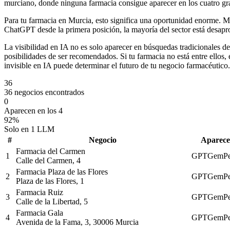
murciano, donde ninguna farmacia consigue aparecer en los cuatro g
Para tu farmacia en Murcia, esto significa una oportunidad enorme.
ChatGPT desde la primera posición, la mayoría del sector está desapr
La visibilidad en IA no es solo aparecer en búsquedas tradicionales
posibilidades de ser recomendados. Si tu farmacia no está entre ellos,
invisible en IA puede determinar el futuro de tu negocio farmacéutico.
36
36 negocios encontrados
0
Aparecen en los 4
92%
Solo en 1 LLM
#
Negocio
Aparece
Farmacia del Carmen
1
GPT
Gem
P
Calle del Carmen, 4
Farmacia Plaza de las Flores
2
GPT
Gem
P
Plaza de las Flores, 1
Farmacia Ruiz
3
GPT
Gem
P
Calle de la Libertad, 5
Farmacia Gala
4
GPT
Gem
P
Avenida de la Fama, 3, 30006 Murcia