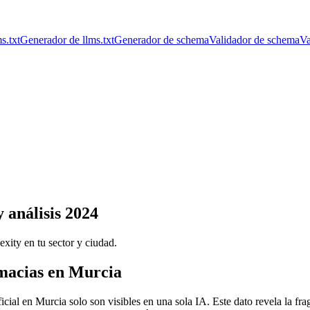
s.txt
Generador de llms.txt
Generador de schema
Validador de schema
Va
 análisis 2024
ity en tu sector y ciudad.
rmacias en Murcia
icial en Murcia solo son visibles en una sola IA. Este dato revela la fra