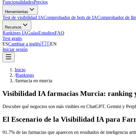
Funcionalidades
Precios
Herramientas
Test de visibilidad IA
Comprobador de bots de IA
Comprobador de llm
Recursos
Rankings IA
Guías
Estudios
FAQ
Test gratis
ES
Cambiar a inglés
🇪🇸
EN
Iniciar sesión
Inicio
/
Rankings
/
farmacia en murcia
Visibilidad IA farmacias Murcia: ranking y
Descubre qué negocios son más visibles en ChatGPT, Gemini y Perplex
El Escenario de la Visibilidad IA para Fa
91.7% de las farmacias que aparecen en resultados de inteligencia artif