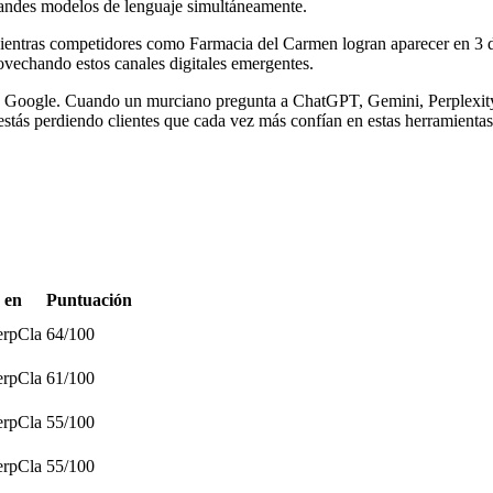
randes modelos de lenguaje simultáneamente.
 Mientras competidores como Farmacia del Carmen logran aparecer en 3 
ovechando estos canales digitales emergentes.
 de Google. Cuando un murciano pregunta a ChatGPT, Gemini, Perplexity
 estás perdiendo clientes que cada vez más confían en estas herramientas
 en
Puntuación
erp
Cla
64
/100
erp
Cla
61
/100
erp
Cla
55
/100
erp
Cla
55
/100