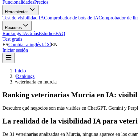
Funcionalidades
Precios
Herramientas
Test de visibilidad IA
Comprobador de bots de IA
Comprobador de llm
Recursos
Rankings IA
Guías
Estudios
FAQ
Test gratis
ES
Cambiar a inglés
🇪🇸
EN
Iniciar sesión
Inicio
/
Rankings
/
veterinaria en murcia
Ranking veterinarias Murcia en IA: visib
Descubre qué negocios son más visibles en ChatGPT, Gemini y Perplex
La realidad de la visibilidad IA para vete
De 31 veterinarias analizadas en Murcia, ninguna aparece en los cuatr