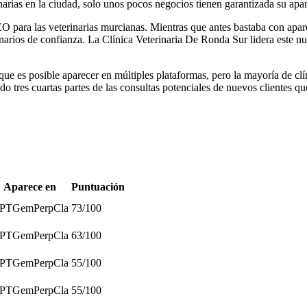
ias en la ciudad, solo unos pocos negocios tienen garantizada su apar
 SEO para las veterinarias murcianas. Mientras que antes bastaba con ap
erinarios de confianza. La Clínica Veterinaria De Ronda Sur lidera este 
 es posible aparecer en múltiples plataformas, pero la mayoría de clín
o tres cuartas partes de las consultas potenciales de nuevos clientes que
Aparece en
Puntuación
PT
Gem
Perp
Cla
73
/100
PT
Gem
Perp
Cla
63
/100
PT
Gem
Perp
Cla
55
/100
PT
Gem
Perp
Cla
55
/100