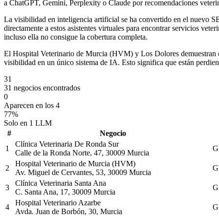
a ChatGPT, Gemini, Perplexity o Claude por recomendaciones veterinar
La visibilidad en inteligencia artificial se ha convertido en el nuevo
directamente a estos asistentes virtuales para encontrar servicios vet
incluso ella no consigue la cobertura completa.
El Hospital Veterinario de Murcia (HVM) y Los Dolores demuestran que
visibilidad en un único sistema de IA. Esto significa que están perdiend
31
31 negocios encontrados
0
Aparecen en los 4
77%
Solo en 1 LLM
#
Negocio
Clínica Veterinaria De Ronda Sur
1
G
Calle de la Ronda Norte, 47, 30009 Murcia
Hospital Veterinario de Murcia (HVM)
2
G
Av. Miguel de Cervantes, 53, 30009 Murcia
Clínica Veterinaria Santa Ana
3
G
C. Santa Ana, 17, 30009 Murcia
Hospital Veterinario Azarbe
4
G
Avda. Juan de Borbón, 30, Murcia