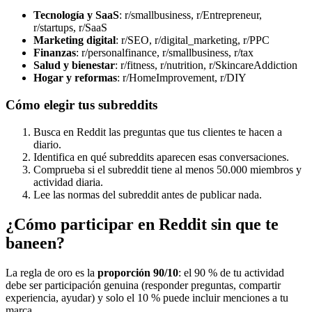
Tecnología y SaaS
: r/smallbusiness, r/Entrepreneur,
r/startups, r/SaaS
Marketing digital
: r/SEO, r/digital_marketing, r/PPC
Finanzas
: r/personalfinance, r/smallbusiness, r/tax
Salud y bienestar
: r/fitness, r/nutrition, r/SkincareAddiction
Hogar y reformas
: r/HomeImprovement, r/DIY
Cómo elegir tus subreddits
Busca en Reddit las preguntas que tus clientes te hacen a
diario.
Identifica en qué subreddits aparecen esas conversaciones.
Comprueba si el subreddit tiene al menos 50.000 miembros y
actividad diaria.
Lee las normas del subreddit antes de publicar nada.
¿Cómo participar en Reddit sin que te
baneen?
La regla de oro es la
proporción 90/10
: el 90 % de tu actividad
debe ser participación genuina (responder preguntas, compartir
experiencia, ayudar) y solo el 10 % puede incluir menciones a tu
marca.