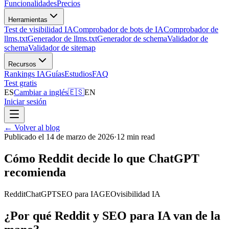
Funcionalidades
Precios
Herramientas
Test de visibilidad IA
Comprobador de bots de IA
Comprobador de
llms.txt
Generador de llms.txt
Generador de schema
Validador de
schema
Validador de sitemap
Recursos
Rankings IA
Guías
Estudios
FAQ
Test gratis
ES
Cambiar a inglés
🇪🇸
EN
Iniciar sesión
←
Volver al blog
Publicado el 14 de marzo de 2026
·
12 min read
Cómo Reddit decide lo que ChatGPT
recomienda
Reddit
ChatGPT
SEO para IA
GEO
visibilidad IA
¿Por qué Reddit y SEO para IA van de la