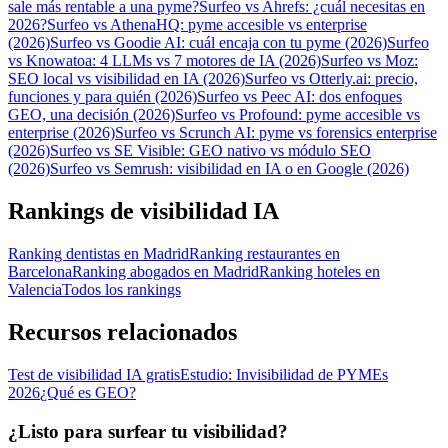
sale más rentable a una pyme?
Surfeo vs Ahrefs: ¿cuál necesitas en
2026?
Surfeo vs AthenaHQ: pyme accesible vs enterprise
(2026)
Surfeo vs Goodie AI: cuál encaja con tu pyme (2026)
Surfeo
vs Knowatoa: 4 LLMs vs 7 motores de IA (2026)
Surfeo vs Moz:
SEO local vs visibilidad en IA (2026)
Surfeo vs Otterly.ai: precio,
funciones y para quién (2026)
Surfeo vs Peec AI: dos enfoques
GEO, una decisión (2026)
Surfeo vs Profound: pyme accesible vs
enterprise (2026)
Surfeo vs Scrunch AI: pyme vs forensics enterprise
(2026)
Surfeo vs SE Visible: GEO nativo vs módulo SEO
(2026)
Surfeo vs Semrush: visibilidad en IA o en Google (2026)
Rankings de visibilidad IA
Ranking dentistas en Madrid
Ranking restaurantes en
Barcelona
Ranking abogados en Madrid
Ranking hoteles en
Valencia
Todos los rankings
Recursos relacionados
Test de visibilidad IA gratis
Estudio: Invisibilidad de PYMEs
2026
¿Qué es GEO?
¿Listo para surfear tu visibilidad?