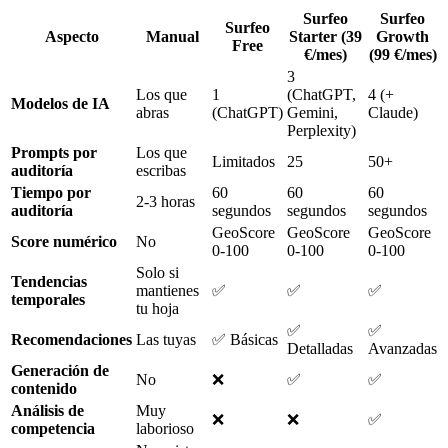
Surfeo
Surfeo
Surfeo
Aspecto
Manual
Starter (39
Growth
Free
€/mes)
(99 €/mes)
3
Los que
1
(ChatGPT,
4 (+
Modelos de IA
abras
(ChatGPT)
Gemini,
Claude)
Perplexity)
Prompts por
Los que
Limitados
25
50+
auditoría
escribas
Tiempo por
60
60
60
2-3 horas
auditoría
segundos
segundos
segundos
GeoScore
GeoScore
GeoScore
Score numérico
No
0-100
0-100
0-100
Solo si
Tendencias
mantienes
✅
✅
✅
temporales
tu hoja
✅
✅
Recomendaciones
Las tuyas
✅ Básicas
Detalladas
Avanzadas
Generación de
No
❌
✅
✅
contenido
Análisis de
Muy
❌
❌
✅
competencia
laborioso