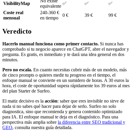
No existe
VisibilityMap
✅
✅
✅
equivalente
Coste real
240-360 €
0 €
39 €
99 €
mensual
en tiempo
Veredicto
Hacerlo manual funciona como primer contacto.
Si nunca has
comprobado si tu negocio aparece en ChatGPT, abre el navegador y
pregunta. Es gratis, es inmediato y te dará una idea general en dos
minutos.
Pero no escala.
En cuanto necesitas cubrir más de un modelo, más
de cinco prompts o quieres medir tu progreso en el tiempo, el
enfoque manual se convierte en un sumidero de horas. A 30 euros la
hora, el coste de oportunidad supera rápidamente los 39 euros al mes
del plan Starter de Surfeo.
El matiz decisivo es la
acción
: saber que eres invisible no sirve de
nada si no sabes qué hacer para dejar de serlo. Surfeo no solo
diagnostica, sino que recomienda y genera contenido optimizado
para IA. El enfoque manual te deja en el diagnóstico. Para una
perspectiva más amplia sobre
la diferencia entre SEO tradicional y
GEO
, consulta nuestra guía detallada.