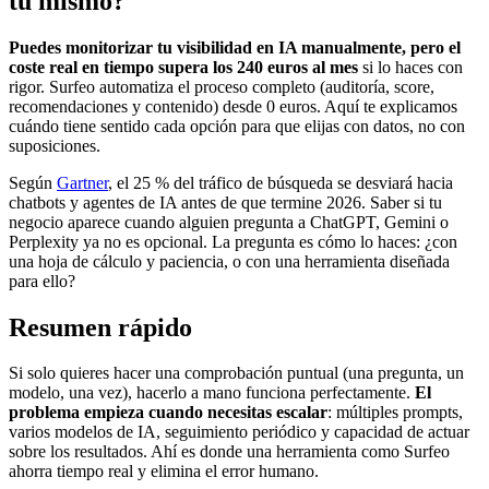
tú mismo?
Puedes monitorizar tu visibilidad en IA manualmente, pero el
coste real en tiempo supera los 240 euros al mes
si lo haces con
rigor. Surfeo automatiza el proceso completo (auditoría, score,
recomendaciones y contenido) desde 0 euros. Aquí te explicamos
cuándo tiene sentido cada opción para que elijas con datos, no con
suposiciones.
Según
Gartner
, el 25 % del tráfico de búsqueda se desviará hacia
chatbots y agentes de IA antes de que termine 2026. Saber si tu
negocio aparece cuando alguien pregunta a ChatGPT, Gemini o
Perplexity ya no es opcional. La pregunta es cómo lo haces: ¿con
una hoja de cálculo y paciencia, o con una herramienta diseñada
para ello?
Resumen rápido
Si solo quieres hacer una comprobación puntual (una pregunta, un
modelo, una vez), hacerlo a mano funciona perfectamente.
El
problema empieza cuando necesitas escalar
: múltiples prompts,
varios modelos de IA, seguimiento periódico y capacidad de actuar
sobre los resultados. Ahí es donde una herramienta como Surfeo
ahorra tiempo real y elimina el error humano.