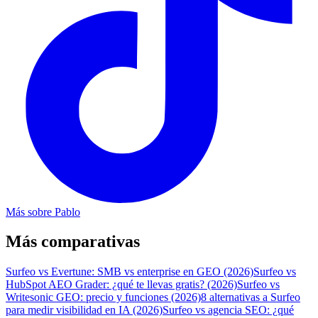
Más sobre
Pablo
Más comparativas
Surfeo vs Evertune: SMB vs enterprise en GEO (2026)
Surfeo vs
HubSpot AEO Grader: ¿qué te llevas gratis? (2026)
Surfeo vs
Writesonic GEO: precio y funciones (2026)
8 alternativas a Surfeo
para medir visibilidad en IA (2026)
Surfeo vs agencia SEO: ¿qué