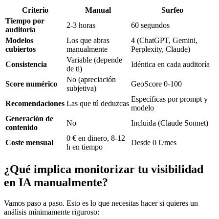
Criterio
Manual
Surfeo
Tiempo por
2-3 horas
60 segundos
auditoría
Modelos
Los que abras
4 (ChatGPT, Gemini,
cubiertos
manualmente
Perplexity, Claude)
Variable (depende
Consistencia
Idéntica en cada auditoría
de ti)
No (apreciación
Score numérico
GeoScore 0-100
subjetiva)
Específicas por prompt y
Recomendaciones
Las que tú deduzcas
modelo
Generación de
No
Incluida (Claude Sonnet)
contenido
0 € en dinero, 8-12
Coste mensual
Desde 0 €/mes
h en tiempo
¿Qué implica monitorizar tu visibilidad
en IA manualmente?
Vamos paso a paso. Esto es lo que necesitas hacer si quieres un
análisis mínimamente riguroso: