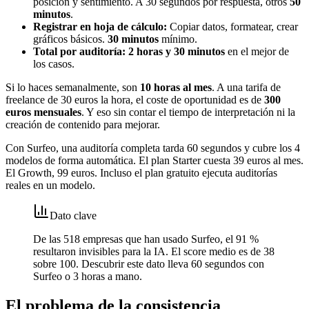
posición y sentimiento. A 30 segundos por respuesta, otros
50
minutos
.
Registrar en hoja de cálculo:
Copiar datos, formatear, crear
gráficos básicos.
30 minutos
mínimo.
Total por auditoría: 2 horas y 30 minutos
en el mejor de
los casos.
Si lo haces semanalmente, son
10 horas al mes
. A una tarifa de
freelance de 30 euros la hora, el coste de oportunidad es de
300
euros mensuales
. Y eso sin contar el tiempo de interpretación ni la
creación de contenido para mejorar.
Con Surfeo, una auditoría completa tarda 60 segundos y cubre los 4
modelos de forma automática. El plan Starter cuesta 39 euros al mes.
El Growth, 99 euros. Incluso el plan gratuito ejecuta auditorías
reales en un modelo.
Dato clave
De las 518 empresas que han usado Surfeo, el 91 %
resultaron invisibles para la IA. El score medio es de 38
sobre 100. Descubrir este dato lleva 60 segundos con
Surfeo o 3 horas a mano.
El problema de la consistencia