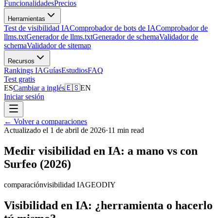
Funcionalidades
Precios
Herramientas
Test de visibilidad IA
Comprobador de bots de IA
Comprobador de
llms.txt
Generador de llms.txt
Generador de schema
Validador de
schema
Validador de sitemap
Recursos
Rankings IA
Guías
Estudios
FAQ
Test gratis
ES
Cambiar a inglés
🇪🇸
EN
Iniciar sesión
←
Volver a comparaciones
Actualizado el 1 de abril de 2026
·
11 min read
Medir visibilidad en IA: a mano vs con
Surfeo (2026)
comparación
visibilidad IA
GEO
DIY
Visibilidad en IA: ¿herramienta o hacerlo