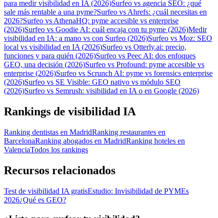
para medir visibilidad en IA (2026)
Surfeo vs agencia SEO: ¿qué
sale más rentable a una pyme?
Surfeo vs Ahrefs: ¿cuál necesitas en
2026?
Surfeo vs AthenaHQ: pyme accesible vs enterprise
(2026)
Surfeo vs Goodie AI: cuál encaja con tu pyme (2026)
Medir
visibilidad en IA: a mano vs con Surfeo (2026)
Surfeo vs Moz: SEO
local vs visibilidad en IA (2026)
Surfeo vs Otterly.ai: precio,
funciones y para quién (2026)
Surfeo vs Peec AI: dos enfoques
GEO, una decisión (2026)
Surfeo vs Profound: pyme accesible vs
enterprise (2026)
Surfeo vs Scrunch AI: pyme vs forensics enterprise
(2026)
Surfeo vs SE Visible: GEO nativo vs módulo SEO
(2026)
Surfeo vs Semrush: visibilidad en IA o en Google (2026)
Rankings de visibilidad IA
Ranking dentistas en Madrid
Ranking restaurantes en
Barcelona
Ranking abogados en Madrid
Ranking hoteles en
Valencia
Todos los rankings
Recursos relacionados
Test de visibilidad IA gratis
Estudio: Invisibilidad de PYMEs
2026
¿Qué es GEO?