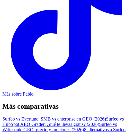
Más sobre
Pablo
Más comparativas
Surfeo vs Evertune: SMB vs enterprise en GEO (2026)
Surfeo vs
HubSpot AEO Grader: ¿qué te llevas gratis? (2026)
Surfeo vs
Writesonic GEO: precio y funciones (2026)
8 alternativas a Surfeo