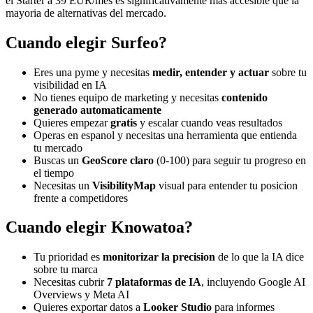
el Starter a 39 EUR/mes es significativamente mas accesible que la
mayoria de alternativas del mercado.
Cuando elegir Surfeo?
Eres una pyme y necesitas
medir, entender y actuar
sobre tu
visibilidad en IA
No tienes equipo de marketing y necesitas
contenido
generado automaticamente
Quieres empezar
gratis
y escalar cuando veas resultados
Operas en espanol y necesitas una herramienta que entienda
tu mercado
Buscas un
GeoScore claro
(0-100) para seguir tu progreso en
el tiempo
Necesitas un
VisibilityMap
visual para entender tu posicion
frente a competidores
Cuando elegir Knowatoa?
Tu prioridad es
monitorizar la precision
de lo que la IA dice
sobre tu marca
Necesitas cubrir
7 plataformas de IA
, incluyendo Google AI
Overviews y Meta AI
Quieres exportar datos a
Looker Studio
para informes