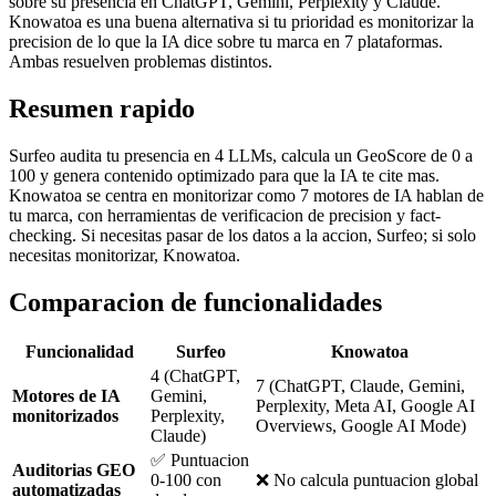
sobre su presencia en ChatGPT, Gemini, Perplexity y Claude.
Knowatoa es una buena alternativa si tu prioridad es monitorizar la
precision de lo que la IA dice sobre tu marca en 7 plataformas.
Ambas resuelven problemas distintos.
Resumen rapido
Surfeo audita tu presencia en 4 LLMs, calcula un GeoScore de 0 a
100 y genera contenido optimizado para que la IA te cite mas.
Knowatoa se centra en monitorizar como 7 motores de IA hablan de
tu marca, con herramientas de verificacion de precision y fact-
checking. Si necesitas pasar de los datos a la accion, Surfeo; si solo
necesitas monitorizar, Knowatoa.
Comparacion de funcionalidades
Funcionalidad
Surfeo
Knowatoa
4 (ChatGPT,
7 (ChatGPT, Claude, Gemini,
Motores de IA
Gemini,
Perplexity, Meta AI, Google AI
monitorizados
Perplexity,
Overviews, Google AI Mode)
Claude)
✅ Puntuacion
Auditorias GEO
0-100 con
❌ No calcula puntuacion global
automatizadas