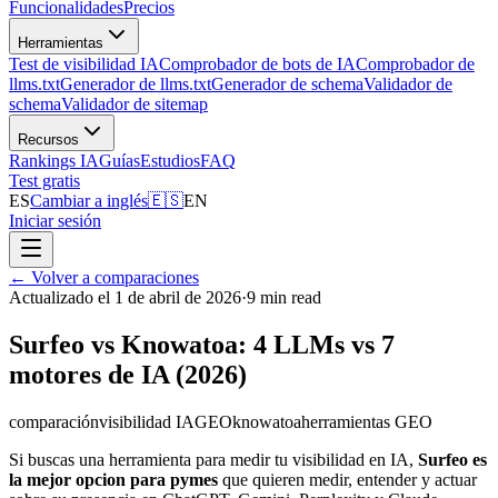
Funcionalidades
Precios
Herramientas
Test de visibilidad IA
Comprobador de bots de IA
Comprobador de
llms.txt
Generador de llms.txt
Generador de schema
Validador de
schema
Validador de sitemap
Recursos
Rankings IA
Guías
Estudios
FAQ
Test gratis
ES
Cambiar a inglés
🇪🇸
EN
Iniciar sesión
←
Volver a comparaciones
Actualizado el 1 de abril de 2026
·
9 min read
Surfeo vs Knowatoa: 4 LLMs vs 7
motores de IA (2026)
comparación
visibilidad IA
GEO
knowatoa
herramientas GEO
Si buscas una herramienta para medir tu visibilidad en IA,
Surfeo es
la mejor opcion para pymes
que quieren medir, entender y actuar