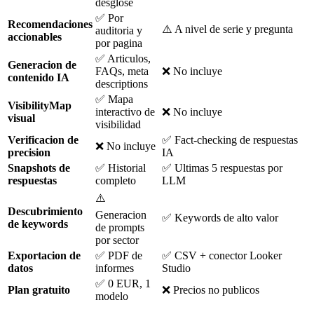
desglose
✅ Por
Recomendaciones
⚠️ A nivel de serie y pregunta
auditoria y
accionables
por pagina
✅ Articulos,
Generacion de
FAQs, meta
❌ No incluye
contenido IA
descriptions
✅ Mapa
VisibilityMap
interactivo de
❌ No incluye
visual
visibilidad
Verificacion de
✅ Fact-checking de respuestas
❌ No incluye
precision
IA
Snapshots de
✅ Historial
✅ Ultimas 5 respuestas por
respuestas
completo
LLM
⚠️
Descubrimiento
Generacion
✅ Keywords de alto valor
de keywords
de prompts
por sector
Exportacion de
✅ PDF de
✅ CSV + conector Looker
datos
informes
Studio
✅ 0 EUR, 1
Plan gratuito
❌ Precios no publicos
modelo