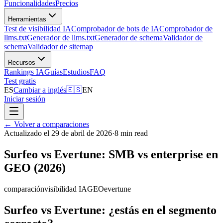
Funcionalidades
Precios
Herramientas
Test de visibilidad IA
Comprobador de bots de IA
Comprobador de
llms.txt
Generador de llms.txt
Generador de schema
Validador de
schema
Validador de sitemap
Recursos
Rankings IA
Guías
Estudios
FAQ
Test gratis
ES
Cambiar a inglés
🇪🇸
EN
Iniciar sesión
←
Volver a comparaciones
Actualizado el 29 de abril de 2026
·
8 min read
Surfeo vs Evertune: SMB vs enterprise en
GEO (2026)
comparación
visibilidad IA
GEO
evertune
Surfeo vs Evertune: ¿estás en el segmento