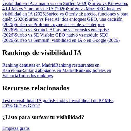
visibilidad en IA: a mano vs con Surfeo (2026)
Surfeo vs Knowatoa:
4 LLMs vs 7 motores de IA (2026)
Surfeo vs Moz: SEO local vs
visibilidad en IA (2026)
Surfeo vs Otterly.ai: precio, funciones y para
quién (2026)
Surfeo vs Peec AI: dos enfoques GEO, una decisión
(2026)
Surfeo vs Profound: pyme accesible vs enterprise
(2026)
Surfeo vs Scrunch AI: pyme vs forensics enterprise
(2026)
Surfeo vs SE Visible: GEO nativo vs módulo SEO
(2026)
Surfeo vs Semrush: visibilidad en IA o en Google (2026)
Rankings de visibilidad IA
Ranking dentistas en Madrid
Ranking restaurantes en
Barcelona
Ranking abogados en Madrid
Ranking hoteles en
Valencia
Todos los rankings
Recursos relacionados
Test de visibilidad IA gratis
Estudio: Invisibilidad de PYMEs
2026
¿Qué es GEO?
¿Listo para surfear tu visibilidad?
Empieza gratis