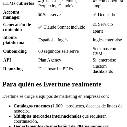
4 (ChatGPT, Gemini,
4+ con cobertura
LLMs cubiertos
Perplexity, Claude)
amplia
Account
❌ Self-serve
✅ Dedicado
manager
⚠️ Servicio
Generación de
✅ Claude Sonnet incluido
contenido
aparte
Idioma
Español + Inglés
Inglés enterprise
plataforma
Semanas con
Onboarding
60 segundos self-serve
CSM
API
Plan Agency
Sí, enterprise
Custom
Reporting
Dashboard + PDFs
dashboards
Para quién es Evertune realmente
Evertune se dirige a equipos de marketing en empresas con:
Catálogos enormes
(1.000+ productos, decenas de líneas de
negocio).
Múltiples mercados internacionales
que requieren
coordinación.
Departamentos de marketing de 20+ personas
con