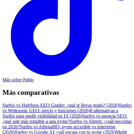
Más sobre
Pablo
Más comparativas
Surfeo vs HubSpot AEO Grader: ¿qué te llevas gratis? (2026)
Surfeo
vs Writesonic GEO: precio y funciones (2026)
8 alternativas a
Surfeo para medir visibilidad en IA (2026)
Surfeo vs agencia SEO:
¿qué sale más rentable a una pyme?
Surfeo vs Ahrefs: ¿cuál necesitas
en 2026?
Surfeo vs AthenaHQ: pyme accesible vs enterprise
(2026)
Surfeo vs Goodie AI: cuál encaja con tu pyme (2026)
Medir