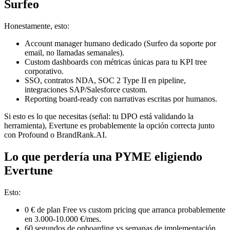
Surfeo
Honestamente, esto:
Account manager humano dedicado (Surfeo da soporte por
email, no llamadas semanales).
Custom dashboards con métricas únicas para tu KPI tree
corporativo.
SSO, contratos NDA, SOC 2 Type II en pipeline,
integraciones SAP/Salesforce custom.
Reporting board-ready con narrativas escritas por humanos.
Si esto es lo que necesitas (señal: tu DPO está validando la
herramienta), Evertune es probablemente la opción correcta junto
con Profound o BrandRank.AI.
Lo que perdería una PYME eligiendo
Evertune
Esto:
0 € de plan Free vs custom pricing que arranca probablemente
en 3.000-10.000 €/mes.
60 segundos de onboarding vs semanas de implementación.