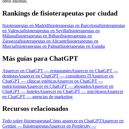
otros idiomas.
Rankings de fisioterapeutas por ciudad
fisioterapeutas en Madrid
fisioterapeutas en Barcelona
fisioterapeutas
en Valencia
fisioterapeutas en Sevilla
fisioterapeutas en
Málaga
fisioterapeutas en Bilbao
fisioterapeutas en
Zaragoza
fisioterapeutas en Alicante
fisioterapeutas en
Murcia
fisioterapeutas en Palma
fisioterapeutas en España
Más guías para ChatGPT
Aparecer en ChatGPT — restaurantes
Aparecer en ChatGPT —
dentistas
Aparecer en ChatGPT — consultores IT
Aparecer en
ChatGPT — clínicas estéticas
Aparecer en ChatGPT —
nutricionistas
Aparecer en ChatGPT — abogados
Aparecer en
ChatGPT — hoteles
Aparecer en ChatGPT — psicólogos
Aparecer
en ChatGPT — agencias de marketing
Recursos relacionados
Todo sobre fisioterapeutas
Cómo aparecer en ChatGPT
Aparecer en
Gemini — fisioterapeutas
Aparecer en Perplexity —