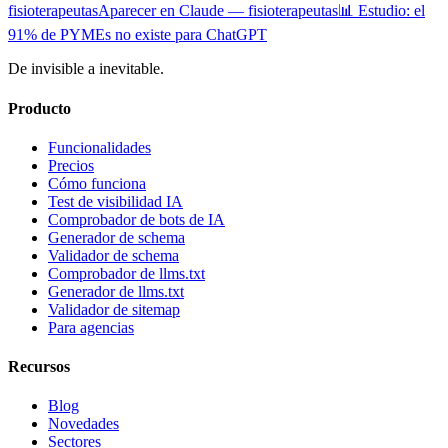
fisioterapeutas
Aparecer en Claude — fisioterapeutas
📊 Estudio: el
91% de PYMEs no existe para ChatGPT
De invisible a inevitable.
Producto
Funcionalidades
Precios
Cómo funciona
Test de visibilidad IA
Comprobador de bots de IA
Generador de schema
Validador de schema
Comprobador de llms.txt
Generador de llms.txt
Validador de sitemap
Para agencias
Recursos
Blog
Novedades
Sectores