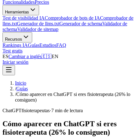
Funcionalidades
Precios
Herramientas
Test de visibilidad IA
Comprobador de bots de IA
Comprobador de
llms.txt
Generador de llms.txt
Generador de schema
Validador de
schema
Validador de sitemap
Recursos
Rankings IA
Guías
Estudios
FAQ
Test gratis
ES
Cambiar a inglés
🇪🇸
EN
Iniciar sesión
Inicio
/
Guías
/
Cómo aparecer en ChatGPT si eres fisioterapeuta (26% lo
consiguen)
ChatGPT
fisioterapeutas
·
7 min de lectura
Cómo aparecer en ChatGPT si eres
fisioterapeuta (26% lo consiguen)