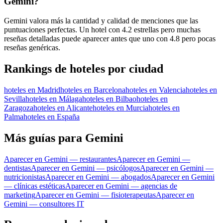
Gemini?
Gemini valora más la cantidad y calidad de menciones que las
puntuaciones perfectas. Un hotel con 4.2 estrellas pero muchas
reseñas detalladas puede aparecer antes que uno con 4.8 pero pocas
reseñas genéricas.
Rankings de hoteles por ciudad
hoteles en Madrid
hoteles en Barcelona
hoteles en Valencia
hoteles en
Sevilla
hoteles en Málaga
hoteles en Bilbao
hoteles en
Zaragoza
hoteles en Alicante
hoteles en Murcia
hoteles en
Palma
hoteles en España
Más guías para Gemini
Aparecer en Gemini — restaurantes
Aparecer en Gemini —
dentistas
Aparecer en Gemini — psicólogos
Aparecer en Gemini —
nutricionistas
Aparecer en Gemini — abogados
Aparecer en Gemini
— clínicas estéticas
Aparecer en Gemini — agencias de
marketing
Aparecer en Gemini — fisioterapeutas
Aparecer en
Gemini — consultores IT