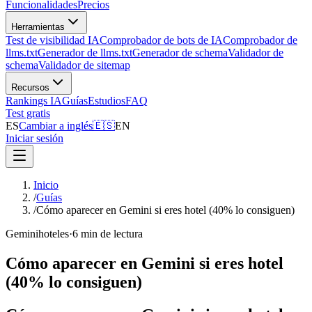
Funcionalidades
Precios
Herramientas
Test de visibilidad IA
Comprobador de bots de IA
Comprobador de
llms.txt
Generador de llms.txt
Generador de schema
Validador de
schema
Validador de sitemap
Recursos
Rankings IA
Guías
Estudios
FAQ
Test gratis
ES
Cambiar a inglés
🇪🇸
EN
Iniciar sesión
Inicio
/
Guías
/
Cómo aparecer en Gemini si eres hotel (40% lo consiguen)
Gemini
hoteles
·
6 min de lectura
Cómo aparecer en Gemini si eres hotel
(40% lo consiguen)