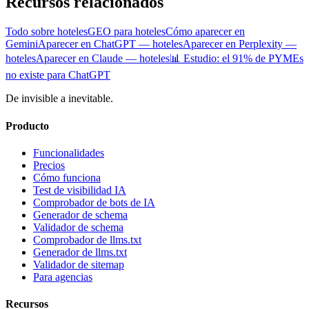
Recursos relacionados
Todo sobre hoteles
GEO para hoteles
Cómo aparecer en
Gemini
Aparecer en ChatGPT — hoteles
Aparecer en Perplexity —
hoteles
Aparecer en Claude — hoteles
📊 Estudio: el 91% de PYMEs
no existe para ChatGPT
De invisible a inevitable.
Producto
Funcionalidades
Precios
Cómo funciona
Test de visibilidad IA
Comprobador de bots de IA
Generador de schema
Validador de schema
Comprobador de llms.txt
Generador de llms.txt
Validador de sitemap
Para agencias
Recursos