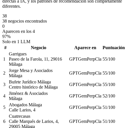
directas a IA, y los patrones de recomendación son completamente
diferentes.
38
38 negocios encontrados
0
Aparecen en los 4
97%
Solo en 1 LLM
#
Negocio
Aparece en
Puntuación
Garrigues
1
Paseo de la Farola, 11, 29016
GPT
Gem
Perp
Cla
55
/100
Málaga
Jorge Mesa y Asociados
2
GPT
Gem
Perp
Cla
55
/100
Málaga
Bufete Jurídico Málaga
3
GPT
Gem
Perp
Cla
55
/100
Centro histórico de Málaga
Jiménez & Asociados
4
GPT
Gem
Perp
Cla
52
/100
Málaga
Abogados Málaga
5
GPT
Gem
Perp
Cla
51
/100
Calle Larios, 4
Cuatrecasas
6
Calle Marqués de Larios, 4,
GPT
Gem
Perp
Cla
51
/100
29005 Málaga