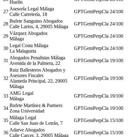
Huelin
Asesoría Legal Málaga
27
GPT
Gem
Perp
Cla
24
/100
Calle Carretería, 18
Bufete Sanguino Abogados
28
GPT
Gem
Perp
Cla
24
/100
Calle Larios, 4, 29005 Málaga
Vázquez Abogados
29
GPT
Gem
Perp
Cla
24
/100
Málaga
Legal Costa Málaga
30
GPT
Gem
Perp
Cla
24
/100
La Malagueta
Abogados Penalistas Málaga
31
GPT
Gem
Perp
Cla
19
/100
Avenida de la Palmera, 22
Ruiz Ballesteros Abogados y
Asesores Fiscales
32
GPT
Gem
Perp
Cla
19
/100
Alameda Principal, 22, 29005
Málaga
AMG Legal
33
GPT
Gem
Perp
Cla
19
/100
Málaga
Bufete Martínez & Partners
34
GPT
Gem
Perp
Cla
19
/100
Zona Universidad
Málaga Legal
35
GPT
Gem
Perp
Cla
15
/100
Calle San Juan de Letrán, 7
Adarve Abogados
36
GPT
Gem
Perp
Cla
15
/100
Calle Carcer, 3, 29005 Málaga