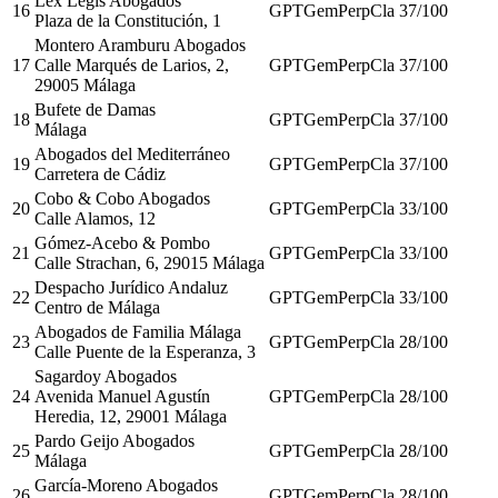
Lex Legis Abogados
16
GPT
Gem
Perp
Cla
37
/100
Plaza de la Constitución, 1
Montero Aramburu Abogados
17
Calle Marqués de Larios, 2,
GPT
Gem
Perp
Cla
37
/100
29005 Málaga
Bufete de Damas
18
GPT
Gem
Perp
Cla
37
/100
Málaga
Abogados del Mediterráneo
19
GPT
Gem
Perp
Cla
37
/100
Carretera de Cádiz
Cobo & Cobo Abogados
20
GPT
Gem
Perp
Cla
33
/100
Calle Alamos, 12
Gómez-Acebo & Pombo
21
GPT
Gem
Perp
Cla
33
/100
Calle Strachan, 6, 29015 Málaga
Despacho Jurídico Andaluz
22
GPT
Gem
Perp
Cla
33
/100
Centro de Málaga
Abogados de Familia Málaga
23
GPT
Gem
Perp
Cla
28
/100
Calle Puente de la Esperanza, 3
Sagardoy Abogados
24
Avenida Manuel Agustín
GPT
Gem
Perp
Cla
28
/100
Heredia, 12, 29001 Málaga
Pardo Geijo Abogados
25
GPT
Gem
Perp
Cla
28
/100
Málaga
García-Moreno Abogados
26
GPT
Gem
Perp
Cla
28
/100