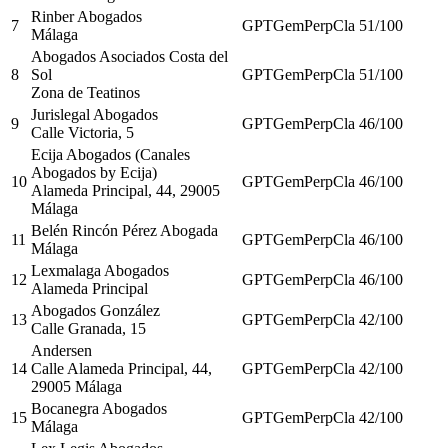
Rinber Abogados
7
GPT
Gem
Perp
Cla
51
/100
Málaga
Abogados Asociados Costa del
8
Sol
GPT
Gem
Perp
Cla
51
/100
Zona de Teatinos
Jurislegal Abogados
9
GPT
Gem
Perp
Cla
46
/100
Calle Victoria, 5
Ecija Abogados (Canales
Abogados by Ecija)
10
GPT
Gem
Perp
Cla
46
/100
Alameda Principal, 44, 29005
Málaga
Belén Rincón Pérez Abogada
11
GPT
Gem
Perp
Cla
46
/100
Málaga
Lexmalaga Abogados
12
GPT
Gem
Perp
Cla
46
/100
Alameda Principal
Abogados González
13
GPT
Gem
Perp
Cla
42
/100
Calle Granada, 15
Andersen
14
Calle Alameda Principal, 44,
GPT
Gem
Perp
Cla
42
/100
29005 Málaga
Bocanegra Abogados
15
GPT
Gem
Perp
Cla
42
/100
Málaga