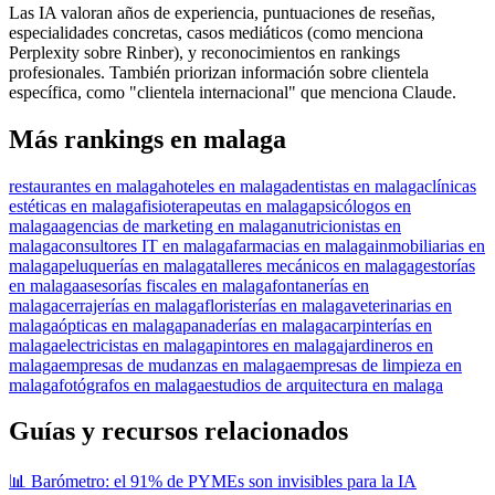
Las IA valoran años de experiencia, puntuaciones de reseñas,
especialidades concretas, casos mediáticos (como menciona
Perplexity sobre Rinber), y reconocimientos en rankings
profesionales. También priorizan información sobre clientela
específica, como "clientela internacional" que menciona Claude.
Más rankings en malaga
restaurantes en malaga
hoteles en malaga
dentistas en malaga
clínicas
estéticas en malaga
fisioterapeutas en malaga
psicólogos en
malaga
agencias de marketing en malaga
nutricionistas en
malaga
consultores IT en malaga
farmacias en malaga
inmobiliarias en
malaga
peluquerías en malaga
talleres mecánicos en malaga
gestorías
en malaga
asesorías fiscales en malaga
fontanerías en
malaga
cerrajerías en malaga
floristerías en malaga
veterinarias en
malaga
ópticas en malaga
panaderías en malaga
carpinterías en
malaga
electricistas en malaga
pintores en malaga
jardineros en
malaga
empresas de mudanzas en malaga
empresas de limpieza en
malaga
fotógrafos en malaga
estudios de arquitectura en malaga
Guías y recursos relacionados
📊 Barómetro: el 91% de PYMEs son invisibles para la IA