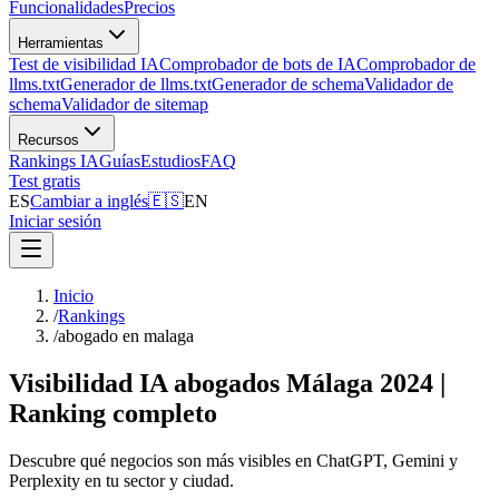
Funcionalidades
Precios
Herramientas
Test de visibilidad IA
Comprobador de bots de IA
Comprobador de
llms.txt
Generador de llms.txt
Generador de schema
Validador de
schema
Validador de sitemap
Recursos
Rankings IA
Guías
Estudios
FAQ
Test gratis
ES
Cambiar a inglés
🇪🇸
EN
Iniciar sesión
Inicio
/
Rankings
/
abogado en malaga
Visibilidad IA abogados Málaga 2024 |
Ranking completo
Descubre qué negocios son más visibles en ChatGPT, Gemini y
Perplexity en tu sector y ciudad.