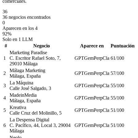
comerciales.
36
36 negocios encontrados
0
Aparecen en los 4
92%
Solo en 1 LLM
#
Negocio
Aparece en
Puntuación
Marketing Paradise
1
C. Escritor Rafael Soto, 7,
GPT
Gem
Perp
Cla
61
/100
29010 Málaga
Málaga Marketing
2
GPT
Gem
Perp
Cla
57
/100
Málaga, España
La Máquina
3
GPT
Gem
Perp
Cla
55
/100
Calle José Salgado, 3
MadeinMedia
4
GPT
Gem
Perp
Cla
55
/100
Málaga, España
Kreativa
5
GPT
Gem
Perp
Cla
51
/100
Calle Cruz del Molinillo, 5
La Despensa Digital
6
C. Pacífico, 44, Local 3, 29004
GPT
Gem
Perp
Cla
51
/100
Málaga
Neolo