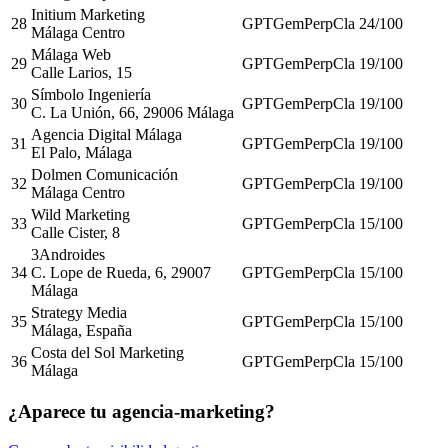
Initium Marketing
28
GPT
Gem
Perp
Cla
24
/100
Málaga Centro
Málaga Web
29
GPT
Gem
Perp
Cla
19
/100
Calle Larios, 15
Símbolo Ingeniería
30
GPT
Gem
Perp
Cla
19
/100
C. La Unión, 66, 29006 Málaga
Agencia Digital Málaga
31
GPT
Gem
Perp
Cla
19
/100
El Palo, Málaga
Dolmen Comunicación
32
GPT
Gem
Perp
Cla
19
/100
Málaga Centro
Wild Marketing
33
GPT
Gem
Perp
Cla
15
/100
Calle Cister, 8
3Androides
34
C. Lope de Rueda, 6, 29007
GPT
Gem
Perp
Cla
15
/100
Málaga
Strategy Media
35
GPT
Gem
Perp
Cla
15
/100
Málaga, España
Costa del Sol Marketing
36
GPT
Gem
Perp
Cla
15
/100
Málaga
¿Aparece tu agencia-marketing?