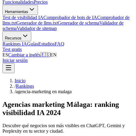
Funcionalidades
Precios
Herramientas
Test de visibilidad IA
Comprobador de bots de IA
Comprobador de
llms.txt
Generador de llms.txt
Generador de schema
Validador de
schema
Validador de sitemap
Recursos
Rankings IA
Guías
Estudios
FAQ
Test gratis
ES
Cambiar a inglés
🇪🇸
EN
Iniciar sesión
Inicio
/
Rankings
/
agencia-marketing en malaga
Agencias marketing Málaga: ranking
visibilidad IA 2024
Descubre qué negocios son más visibles en ChatGPT, Gemini y
Perplexity en tu sector y ciudad.