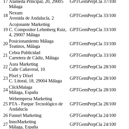
17
Alameda Principal, 20, 29005
GPT
Gem
Perp
Cla
37
/100
Málaga
Nexum
18
GPT
Gem
Perp
Cla
33
/100
Avenida de Andalucía, 2
Acojonante Marketing
19
C. Compositor Lehmberg Ruiz,
GPT
Gem
Perp
Cla
33
/100
4, 29007 Málaga
Posicionamiento Málaga
20
GPT
Gem
Perp
Cla
33
/100
Teatinos, Málaga
Cebra Publicidad
21
GPT
Gem
Perp
Cla
33
/100
Carretera de Cádiz, Málaga
Aura Marketing
22
GPT
Gem
Perp
Cla
28
/100
Calle Cañaveral, 10
Píxel y Díxel
23
GPT
Gem
Perp
Cla
28
/100
C. Litoral, 18, 29004 Málaga
ClickMalaga
24
GPT
Gem
Perp
Cla
28
/100
Málaga, España
Webempresa Marketing
25
PTA - Parque Tecnológico de
GPT
Gem
Perp
Cla
28
/100
Andalucía
26
Funnel Marketing
GPT
Gem
Perp
Cla
24
/100
InnoMarketing
27
GPT
Gem
Perp
Cla
24
/100
Málaga, España