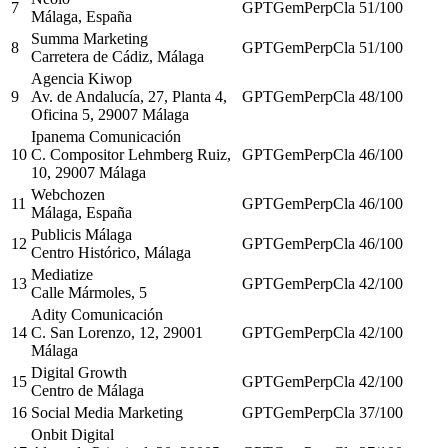
7
GPT
Gem
Perp
Cla
51
/100
Málaga, España
Summa Marketing
8
GPT
Gem
Perp
Cla
51
/100
Carretera de Cádiz, Málaga
Agencia Kiwop
9
Av. de Andalucía, 27, Planta 4,
GPT
Gem
Perp
Cla
48
/100
Oficina 5, 29007 Málaga
Ipanema Comunicación
10
C. Compositor Lehmberg Ruiz,
GPT
Gem
Perp
Cla
46
/100
10, 29007 Málaga
Webchozen
11
GPT
Gem
Perp
Cla
46
/100
Málaga, España
Publicis Málaga
12
GPT
Gem
Perp
Cla
46
/100
Centro Histórico, Málaga
Mediatize
13
GPT
Gem
Perp
Cla
42
/100
Calle Mármoles, 5
Adity Comunicación
14
C. San Lorenzo, 12, 29001
GPT
Gem
Perp
Cla
42
/100
Málaga
Digital Growth
15
GPT
Gem
Perp
Cla
42
/100
Centro de Málaga
16
Social Media Marketing
GPT
Gem
Perp
Cla
37
/100
Onbit Digital