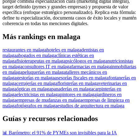
porque combina especialización clara (marketing digital integral),
target definido (pymes y grandes empresas) y propuesta de valor
específica (enfoque estratégico personalizado). Replica esta fórmula:
define tu especialización, documenta casos de éxito locales y mantén
coherencia en todas tus menciones digitales.
Más rankings en malaga
restaurantes en malaga
hoteles en malaga
dentistas en
malaga
abogados en malaga
clínicas estéticas en
malaga
fisioterapeutas en malaga
psicólogos en malaga
nutricionistas
en malaga
consultores IT en malaga
farmacias en malaga
inmobiliarias
en malaga
peluquerías en malaga
talleres mecánicos en
malaga
gestorías en malaga
asesorías fiscales en malaga
fontanerías en
malaga
cerrajerías en malaga
floristerías en malaga
veterinarias en
malaga
ópticas en malaga
panaderías en malaga
carpinterías en
malaga
electricistas en malaga
pintores en malaga
jardineros en
malaga
empresas de mudanzas en malaga
empresas de limpieza en
malaga
fotógrafos en malaga
estudios de arquitectura en malaga
Guías y recursos relacionados
📊 Barómetro: el 91% de PYMEs son invisibles para la IA