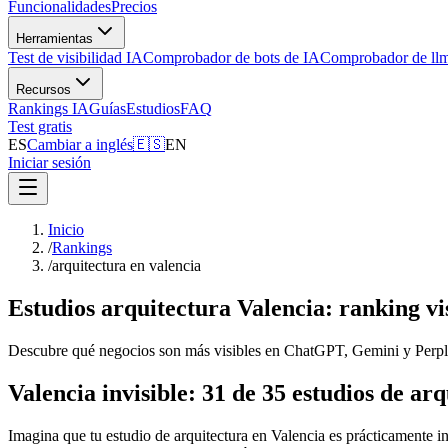
Funcionalidades
Precios
Herramientas
Test de visibilidad IA
Comprobador de bots de IA
Comprobador de llm
Recursos
Rankings IA
Guías
Estudios
FAQ
Test gratis
ES
Cambiar a inglés
🇪🇸
EN
Iniciar sesión
Inicio
/
Rankings
/
arquitectura en valencia
Estudios arquitectura Valencia: ranking vi
Descubre qué negocios son más visibles en ChatGPT, Gemini y Perplex
Valencia invisible: 31 de 35 estudios de ar
Imagina que tu estudio de arquitectura en Valencia es prácticamente inv