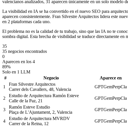
valencianos analizados, 31 aparecen únicamente en un solo modelo de 
La visibilidad en IA se ha convertido en el nuevo SEO para arquitec
aparecen consistentemente. Fran Silvestre Arquitectos lidera este 
en 2 plataformas cada uno.
El problema no es la calidad de tu trabajo, sino que las IA no te con
sombra digital. Esta brecha de visibilidad se traduce directamente en
35
35 negocios encontrados
0
Aparecen en los 4
89%
Solo en 1 LLM
#
Negocio
Aparece en
Fran Silvestre Arquitectos
1
GPT
Gem
Perp
Cla
Carrer dels Cavallers, 48, Valencia
Estudio de Arquitectura Ramón Esteve
2
GPT
Gem
Perp
Cla
Calle de la Paz, 21
Ramón Esteve Estudio
3
GPT
Gem
Perp
Cla
Plaça de L'Ajuntament, 2, Valencia
Estudio de Arquitectura MVRDV
4
GPT
Gem
Perp
Cla
Carrer de la Reina, 12