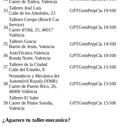
Carrer de Xàtiva, Valencia
Talleres José Luis
33
GPT
Gem
Perp
Cla
19
/100
Calle de los Abedules, 23
Talleres Crespo (Bosch Car
Service)
34
GPT
Gem
Perp
Cla
19
/100
Carrer d'Oltà, 25, 46017
València
Talleres Gracia
35
GPT
Gem
Perp
Cla
19
/100
Barrio de Jesús, Valencia
AutoTécnica Valencia
36
GPT
Gem
Perp
Cla
19
/100
Ronda Norte, Valencia
Talleres de la Ciudad
37
GPT
Gem
Perp
Cla
15
/100
Calle del Estudio, 8
Neumáticos y Mecánica del
Automóvil Ruzafa (NMR)
38
GPT
Gem
Perp
Cla
15
/100
Carrer de Puerto Rico, 26,
46006 València
Talleres El Saler
39
Carrer de Pintor Sorolla,
GPT
Gem
Perp
Cla
15
/100
Valencia
¿Aparece tu taller-mecanico?