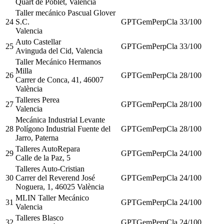
Quart de Poblet, València
Taller mecánico Pascual Glover
24
S.C.
GPT
Gem
Perp
Cla
33
/100
Valencia
Auto Castellar
25
GPT
Gem
Perp
Cla
33
/100
Avinguda del Cid, Valencia
Taller Mecánico Hermanos
Milla
26
GPT
Gem
Perp
Cla
28
/100
Carrer de Conca, 41, 46007
València
Talleres Perea
27
GPT
Gem
Perp
Cla
28
/100
Valencia
Mecánica Industrial Levante
28
Polígono Industrial Fuente del
GPT
Gem
Perp
Cla
28
/100
Jarro, Paterna
Talleres AutoRepara
29
GPT
Gem
Perp
Cla
24
/100
Calle de la Paz, 5
Talleres Auto-Cristian
30
Carrer del Reverend José
GPT
Gem
Perp
Cla
24
/100
Noguera, 1, 46025 València
MLIN Taller Mecánico
31
GPT
Gem
Perp
Cla
24
/100
Valencia
Talleres Blasco
32
GPT
Gem
Perp
Cla
24
/100