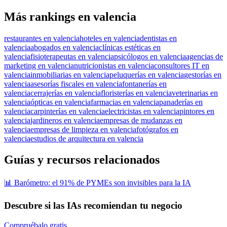
Más rankings en valencia
restaurantes en valencia
hoteles en valencia
dentistas en
valencia
abogados en valencia
clínicas estéticas en
valencia
fisioterapeutas en valencia
psicólogos en valencia
agencias de
marketing en valencia
nutricionistas en valencia
consultores IT en
valencia
inmobiliarias en valencia
peluquerías en valencia
gestorías en
valencia
asesorías fiscales en valencia
fontanerías en
valencia
cerrajerías en valencia
floristerías en valencia
veterinarias en
valencia
ópticas en valencia
farmacias en valencia
panaderías en
valencia
carpinterías en valencia
electricistas en valencia
pintores en
valencia
jardineros en valencia
empresas de mudanzas en
valencia
empresas de limpieza en valencia
fotógrafos en
valencia
estudios de arquitectura en valencia
Guías y recursos relacionados
📊 Barómetro: el 91% de PYMEs son invisibles para la IA
Descubre si las IAs recomiendan tu negocio
Compruébalo gratis