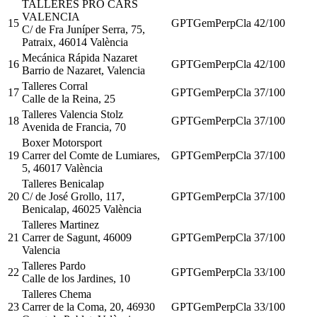
TALLERES PRO CARS
VALENCIA
15
GPT
Gem
Perp
Cla
42
/100
C/ de Fra Juníper Serra, 75,
Patraix, 46014 València
Mecánica Rápida Nazaret
16
GPT
Gem
Perp
Cla
42
/100
Barrio de Nazaret, Valencia
Talleres Corral
17
GPT
Gem
Perp
Cla
37
/100
Calle de la Reina, 25
Talleres Valencia Stolz
18
GPT
Gem
Perp
Cla
37
/100
Avenida de Francia, 70
Boxer Motorsport
19
Carrer del Comte de Lumiares,
GPT
Gem
Perp
Cla
37
/100
5, 46017 València
Talleres Benicalap
20
C/ de José Grollo, 117,
GPT
Gem
Perp
Cla
37
/100
Benicalap, 46025 València
Talleres Martinez
21
Carrer de Sagunt, 46009
GPT
Gem
Perp
Cla
37
/100
Valencia
Talleres Pardo
22
GPT
Gem
Perp
Cla
33
/100
Calle de los Jardines, 10
Talleres Chema
23
Carrer de la Coma, 20, 46930
GPT
Gem
Perp
Cla
33
/100