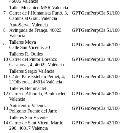
46005 València
Taller Mecanico MSR Valencia
7
Carrer de l’Humanista Furió, 3,
GPT
Gem
Perp
Cla
51
/100
Camins al Grau, Valencia
AutoServei Valencia
8
Avinguda de França, 46023
GPT
Gem
Perp
Cla
51
/100
Valencia
Talleres Moya
9
GPT
Gem
Perp
Cla
46
/100
Calle San Vicente, 30
Talleres R. Quiles
10
Carrer del Pintor Lorenzo
GPT
Gem
Perp
Cla
46
/100
Casanova, 4, 46022 València
Talleres Sergio València
11
C/ del Pare Esteban Pernet, 4,
GPT
Gem
Perp
Cla
46
/100
L’Olivereta, 46014 València
Talleres Benimaclet
12
Carrer d'Alboraia, Benimaclet,
GPT
Gem
Perp
Cla
46
/100
Valencia
Autocentro Valencia
13
GPT
Gem
Perp
Cla
42
/100
Polígono Fuente del Jarro
Talleres San Vicente
14
Carrer de Sant Vicent Màrtir,
GPT
Gem
Perp
Cla
42
/100
290, 46017 València