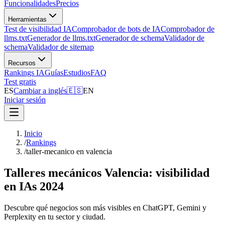
Funcionalidades
Precios
Herramientas
Test de visibilidad IA
Comprobador de bots de IA
Comprobador de
llms.txt
Generador de llms.txt
Generador de schema
Validador de
schema
Validador de sitemap
Recursos
Rankings IA
Guías
Estudios
FAQ
Test gratis
ES
Cambiar a inglés
🇪🇸
EN
Iniciar sesión
Inicio
/
Rankings
/
taller-mecanico en valencia
Talleres mecánicos Valencia: visibilidad
en IAs 2024
Descubre qué negocios son más visibles en ChatGPT, Gemini y
Perplexity en tu sector y ciudad.