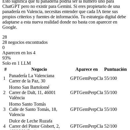
Esto significa que tu panadería podría ser la número uno para
ChatGPT pero no existir para Gemini. Si eres propietario de una
panadería en Valencia, necesitas entender que cada IA tiene sus
propios criterios y fuentes de información. Tu estrategia digital debe
adaptarse a esta nueva realidad donde no basta con aparecer en
Google.
28
28 negocios encontrados
0
Aparecen en los 4
93%
Solo en 1 LLM
#
Negocio
Aparece en
Puntuación
Panadería La Valenciana
1
GPT
Gem
Perp
Cla
55
/100
Carrer de la Paz, 30
Horno San Bartolomé
2
Carrer de Dalt, 11, 46001
GPT
Gem
Perp
Cla
55
/100
València
Horno Santo Tomás
3
Calle de Santo Tomás, 18,
GPT
Gem
Perp
Cla
55
/100
Valencia
Dulce de Leche Ruzafa
4
Carrer del Pintor Gisbert, 2,
GPT
Gem
Perp
Cla
52
/100