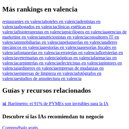
Más rankings en valencia
restaurantes en valencia
hoteles en valencia
dentistas en
valencia
abogados en valencia
clínicas estéticas en
valencia
fisioterapeutas en valencia
psicólogos en valencia
agencias de
marketing en valencia
nutricionistas en valencia
consultores IT en
valencia
inmobiliarias en valencia
peluquerías en valencia
talleres
mecánicos en valencia
gestorías en valencia
asesorías fiscales en
valencia
fontanerías en valencia
cerrajerías en valencia
floristerías en
valencia
veterinarias en valencia
ópticas en valencia
farmacias en
valencia
carpinterías en valencia
electricistas en valencia
pintores en
valencia
jardineros en valencia
empresas de mudanzas en
valencia
empresas de limpieza en valencia
fotógrafos en
valencia
estudios de arquitectura en valencia
Guías y recursos relacionados
📊 Barómetro: el 91% de PYMEs son invisibles para la IA
Descubre si las IAs recomiendan tu negocio
Compruébalo gratis