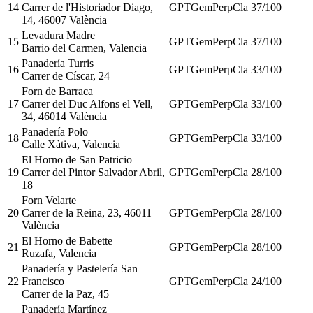
14
Carrer de l'Historiador Diago,
GPT
Gem
Perp
Cla
37
/100
14, 46007 València
Levadura Madre
15
GPT
Gem
Perp
Cla
37
/100
Barrio del Carmen, Valencia
Panadería Turris
16
GPT
Gem
Perp
Cla
33
/100
Carrer de Císcar, 24
Forn de Barraca
17
Carrer del Duc Alfons el Vell,
GPT
Gem
Perp
Cla
33
/100
34, 46014 València
Panadería Polo
18
GPT
Gem
Perp
Cla
33
/100
Calle Xàtiva, Valencia
El Horno de San Patricio
19
Carrer del Pintor Salvador Abril,
GPT
Gem
Perp
Cla
28
/100
18
Forn Velarte
20
Carrer de la Reina, 23, 46011
GPT
Gem
Perp
Cla
28
/100
València
El Horno de Babette
21
GPT
Gem
Perp
Cla
28
/100
Ruzafa, Valencia
Panadería y Pastelería San
22
Francisco
GPT
Gem
Perp
Cla
24
/100
Carrer de la Paz, 45
Panadería Martínez