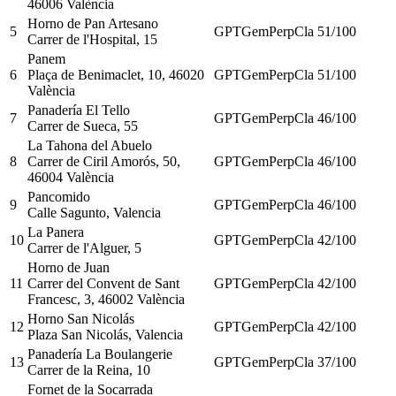
46006 València
Horno de Pan Artesano
5
GPT
Gem
Perp
Cla
51
/100
Carrer de l'Hospital, 15
Panem
6
Plaça de Benimaclet, 10, 46020
GPT
Gem
Perp
Cla
51
/100
València
Panadería El Tello
7
GPT
Gem
Perp
Cla
46
/100
Carrer de Sueca, 55
La Tahona del Abuelo
8
Carrer de Ciril Amorós, 50,
GPT
Gem
Perp
Cla
46
/100
46004 València
Pancomido
9
GPT
Gem
Perp
Cla
46
/100
Calle Sagunto, Valencia
La Panera
10
GPT
Gem
Perp
Cla
42
/100
Carrer de l'Alguer, 5
Horno de Juan
11
Carrer del Convent de Sant
GPT
Gem
Perp
Cla
42
/100
Francesc, 3, 46002 València
Horno San Nicolás
12
GPT
Gem
Perp
Cla
42
/100
Plaza San Nicolás, Valencia
Panadería La Boulangerie
13
GPT
Gem
Perp
Cla
37
/100
Carrer de la Reina, 10
Fornet de la Socarrada