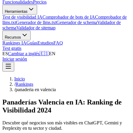
Funcionalidades
Precios
Herramientas
Test de visibilidad IA
Comprobador de bots de IA
Comprobador de
llms.txt
Generador de llms.txt
Generador de schema
Validador de
schema
Validador de sitemap
Recursos
Rankings IA
Guías
Estudios
FAQ
Test gratis
ES
Cambiar a inglés
🇪🇸
EN
Iniciar sesión
Inicio
/
Rankings
/
panaderia en valencia
Panaderías Valencia en IA: Ranking de
Visibilidad 2024
Descubre qué negocios son más visibles en ChatGPT, Gemini y
Perplexity en tu sector y ciudad.