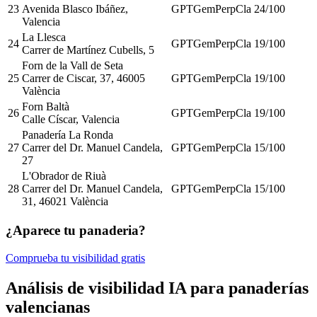
23
Avenida Blasco Ibáñez,
GPT
Gem
Perp
Cla
24
/100
Valencia
La Llesca
24
GPT
Gem
Perp
Cla
19
/100
Carrer de Martínez Cubells, 5
Forn de la Vall de Seta
25
Carrer de Ciscar, 37, 46005
GPT
Gem
Perp
Cla
19
/100
València
Forn Baltà
26
GPT
Gem
Perp
Cla
19
/100
Calle Císcar, Valencia
Panadería La Ronda
27
Carrer del Dr. Manuel Candela,
GPT
Gem
Perp
Cla
15
/100
27
L'Obrador de Riuà
28
Carrer del Dr. Manuel Candela,
GPT
Gem
Perp
Cla
15
/100
31, 46021 València
¿Aparece tu panaderia?
Comprueba tu visibilidad gratis
Análisis de visibilidad IA para panaderías
valencianas