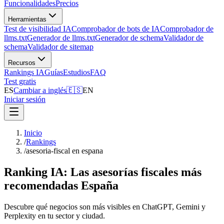
Funcionalidades
Precios
Herramientas
Test de visibilidad IA
Comprobador de bots de IA
Comprobador de
llms.txt
Generador de llms.txt
Generador de schema
Validador de
schema
Validador de sitemap
Recursos
Rankings IA
Guías
Estudios
FAQ
Test gratis
ES
Cambiar a inglés
🇪🇸
EN
Iniciar sesión
Inicio
/
Rankings
/
asesoria-fiscal en espana
Ranking IA: Las asesorías fiscales más
recomendadas España
Descubre qué negocios son más visibles en ChatGPT, Gemini y
Perplexity en tu sector y ciudad.