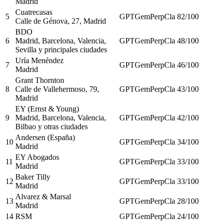
Madrid
Cuatrecasas
5
GPT
Gem
Perp
Cla
82
/100
Calle de Génova, 27, Madrid
BDO
6
Madrid, Barcelona, Valencia,
GPT
Gem
Perp
Cla
48
/100
Sevilla y principales ciudades
Uría Menéndez
7
GPT
Gem
Perp
Cla
46
/100
Madrid
Grant Thornton
8
Calle de Vallehermoso, 79,
GPT
Gem
Perp
Cla
43
/100
Madrid
EY (Ernst & Young)
9
Madrid, Barcelona, Valencia,
GPT
Gem
Perp
Cla
42
/100
Bilbao y otras ciudades
Andersen (España)
10
GPT
Gem
Perp
Cla
34
/100
Madrid
EY Abogados
11
GPT
Gem
Perp
Cla
33
/100
Madrid
Baker Tilly
12
GPT
Gem
Perp
Cla
33
/100
Madrid
Alvarez & Marsal
13
GPT
Gem
Perp
Cla
28
/100
Madrid
14
RSM
GPT
Gem
Perp
Cla
24
/100