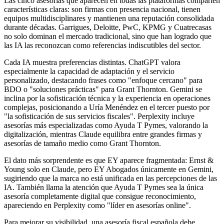
Las cinco asesorías que aparecen en todas las plataformas comparten
características claras: son firmas con presencia nacional, tienen
equipos multidisciplinares y mantienen una reputación consolidada
durante décadas. Garrigues, Deloitte, PwC, KPMG y Cuatrecasas
no solo dominan el mercado tradicional, sino que han logrado que
las IA las reconozcan como referencias indiscutibles del sector.
Cada IA muestra preferencias distintas. ChatGPT valora
especialmente la capacidad de adaptación y el servicio
personalizado, destacando frases como "enfoque cercano" para
BDO o "soluciones prácticas" para Grant Thornton. Gemini se
inclina por la sofisticación técnica y la experiencia en operaciones
complejas, posicionando a Uría Menéndez en el tercer puesto por
"la sofisticación de sus servicios fiscales". Perplexity incluye
asesorías más especializadas como Ayuda T Pymes, valorando la
digitalización, mientras Claude equilibra entre grandes firmas y
asesorías de tamaño medio como Grant Thornton.
El dato más sorprendente es que EY aparece fragmentada: Ernst &
Young solo en Claude, pero EY Abogados únicamente en Gemini,
sugiriendo que la marca no está unificada en las percepciones de las
IA. También llama la atención que Ayuda T Pymes sea la única
asesoría completamente digital que consigue reconocimiento,
apareciendo en Perplexity como "líder en asesorías online".
Para mejorar su visibilidad, una asesoría fiscal española debe