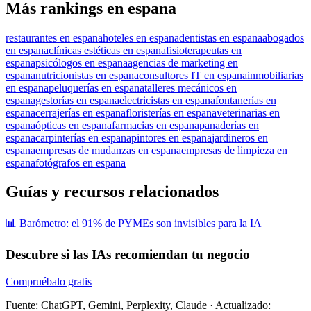
Más rankings en espana
restaurantes en espana
hoteles en espana
dentistas en espana
abogados
en espana
clínicas estéticas en espana
fisioterapeutas en
espana
psicólogos en espana
agencias de marketing en
espana
nutricionistas en espana
consultores IT en espana
inmobiliarias
en espana
peluquerías en espana
talleres mecánicos en
espana
gestorías en espana
electricistas en espana
fontanerías en
espana
cerrajerías en espana
floristerías en espana
veterinarias en
espana
ópticas en espana
farmacias en espana
panaderías en
espana
carpinterías en espana
pintores en espana
jardineros en
espana
empresas de mudanzas en espana
empresas de limpieza en
espana
fotógrafos en espana
Guías y recursos relacionados
📊 Barómetro: el 91% de PYMEs son invisibles para la IA
Descubre si las IAs recomiendan tu negocio
Compruébalo gratis
Fuente: ChatGPT, Gemini, Perplexity, Claude
·
Actualizado: