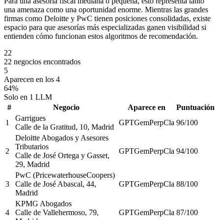
Para una asesoría fiscal mediana o pequeña, esto representa tanto
una amenaza como una oportunidad enorme. Mientras las grandes
firmas como Deloitte y PwC tienen posiciones consolidadas, existe
espacio para que asesorías más especializadas ganen visibilidad si
entienden cómo funcionan estos algoritmos de recomendación.
22
22 negocios encontrados
5
Aparecen en los 4
64%
Solo en 1 LLM
#
Negocio
Aparece en
Puntuación
Garrigues
1
GPT
Gem
Perp
Cla
96
/100
Calle de la Gratitud, 10, Madrid
Deloitte Abogados y Asesores
Tributarios
2
GPT
Gem
Perp
Cla
94
/100
Calle de José Ortega y Gasset,
29, Madrid
PwC (PricewaterhouseCoopers)
3
Calle de José Abascal, 44,
GPT
Gem
Perp
Cla
88
/100
Madrid
KPMG Abogados
4
Calle de Vallehermoso, 79,
GPT
Gem
Perp
Cla
87
/100