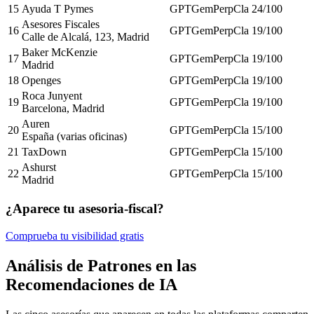
15
Ayuda T Pymes
GPT
Gem
Perp
Cla
24
/100
Asesores Fiscales
16
GPT
Gem
Perp
Cla
19
/100
Calle de Alcalá, 123, Madrid
Baker McKenzie
17
GPT
Gem
Perp
Cla
19
/100
Madrid
18
Openges
GPT
Gem
Perp
Cla
19
/100
Roca Junyent
19
GPT
Gem
Perp
Cla
19
/100
Barcelona, Madrid
Auren
20
GPT
Gem
Perp
Cla
15
/100
España (varias oficinas)
21
TaxDown
GPT
Gem
Perp
Cla
15
/100
Ashurst
22
GPT
Gem
Perp
Cla
15
/100
Madrid
¿Aparece tu asesoria-fiscal?
Comprueba tu visibilidad gratis
Análisis de Patrones en las
Recomendaciones de IA