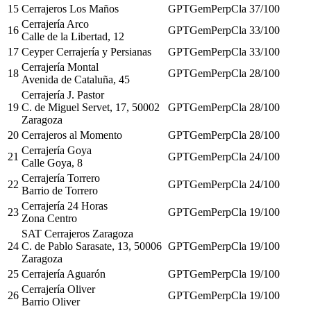
15
Cerrajeros Los Maños
GPT
Gem
Perp
Cla
37
/100
Cerrajería Arco
16
GPT
Gem
Perp
Cla
33
/100
Calle de la Libertad, 12
17
Ceyper Cerrajería y Persianas
GPT
Gem
Perp
Cla
33
/100
Cerrajería Montal
18
GPT
Gem
Perp
Cla
28
/100
Avenida de Cataluña, 45
Cerrajería J. Pastor
19
C. de Miguel Servet, 17, 50002
GPT
Gem
Perp
Cla
28
/100
Zaragoza
20
Cerrajeros al Momento
GPT
Gem
Perp
Cla
28
/100
Cerrajería Goya
21
GPT
Gem
Perp
Cla
24
/100
Calle Goya, 8
Cerrajería Torrero
22
GPT
Gem
Perp
Cla
24
/100
Barrio de Torrero
Cerrajería 24 Horas
23
GPT
Gem
Perp
Cla
19
/100
Zona Centro
SAT Cerrajeros Zaragoza
24
C. de Pablo Sarasate, 13, 50006
GPT
Gem
Perp
Cla
19
/100
Zaragoza
25
Cerrajería Aguarón
GPT
Gem
Perp
Cla
19
/100
Cerrajería Oliver
26
GPT
Gem
Perp
Cla
19
/100
Barrio Oliver