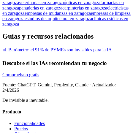
zaragoza
veterinarias en zaragoza
ópticas en zaragoza
farmacias en
zaragoza
panaderías en zaragoza
carpinterías en zaragoza
electricistas
en zaragoza
empresas de mudanzas en zaragoza
empresas de limpieza
en zaragoza
estudios de arquitectura en zaragoza
clínicas estéticas en
zaragoza
Guías y recursos relacionados
📊 Barómetro: el 91% de PYMEs son invisibles para la IA
Descubre si las IAs recomiendan tu negocio
Compruébalo gratis
Fuente: ChatGPT, Gemini, Perplexity, Claude
·
Actualizado:
2/4/2026
De invisible a inevitable.
Producto
Funcionalidades
Precios