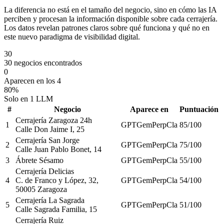
La diferencia no está en el tamaño del negocio, sino en cómo las IA
perciben y procesan la información disponible sobre cada cerrajería.
Los datos revelan patrones claros sobre qué funciona y qué no en
este nuevo paradigma de visibilidad digital.
30
30 negocios encontrados
0
Aparecen en los 4
80%
Solo en 1 LLM
#
Negocio
Aparece en
Puntuación
Cerrajería Zaragoza 24h
1
GPT
Gem
Perp
Cla
85
/100
Calle Don Jaime I, 25
Cerrajería San Jorge
2
GPT
Gem
Perp
Cla
75
/100
Calle Juan Pablo Bonet, 14
3
Ábrete Sésamo
GPT
Gem
Perp
Cla
55
/100
Cerrajería Delicias
4
C. de Franco y López, 32,
GPT
Gem
Perp
Cla
54
/100
50005 Zaragoza
Cerrajería La Sagrada
5
GPT
Gem
Perp
Cla
51
/100
Calle Sagrada Familia, 15
Cerrajería Ruiz