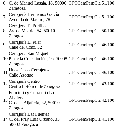
6
C. de Manuel Lasala, 18, 50006
GPT
Gem
Perp
Cla
51
/100
Zaragoza
Cerrajería Hermanos García
7
GPT
Gem
Perp
Cla
51
/100
Avenida de Madrid, 78
Cerrajería El Portillo
8
Av. de Madrid, 54, 50010
GPT
Gem
Perp
Cla
50
/100
Zaragoza
Cerrajería El Pilar
9
GPT
Gem
Perp
Cla
46
/100
Calle del Coso, 32
Cerrajería San Miguel
10
P.º de la Constitución, 16, 50008
GPT
Gem
Perp
Cla
46
/100
Zaragoza
Hnos. Justo Cerrajeros
11
GPT
Gem
Perp
Cla
46
/100
Calle Azoque
Cerrajería Centro
12
GPT
Gem
Perp
Cla
43
/100
Centro histórico de Zaragoza
Ferretería y Cerrajería La
Aljafería
13
GPT
Gem
Perp
Cla
42
/100
C. de la Aljafería, 32, 50010
Zaragoza
Cerrajería Las Fuentes
14
C. del Fray Luis Urbano, 33,
GPT
Gem
Perp
Cla
41
/100
50002 Zaragoza