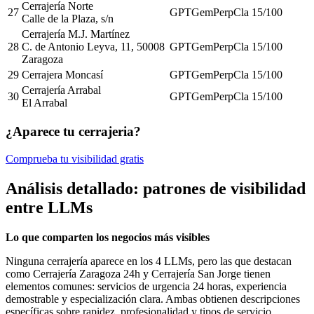
Cerrajería Norte
27
GPT
Gem
Perp
Cla
15
/100
Calle de la Plaza, s/n
Cerrajería M.J. Martínez
28
C. de Antonio Leyva, 11, 50008
GPT
Gem
Perp
Cla
15
/100
Zaragoza
29
Cerrajera Moncasí
GPT
Gem
Perp
Cla
15
/100
Cerrajería Arrabal
30
GPT
Gem
Perp
Cla
15
/100
El Arrabal
¿Aparece tu cerrajeria?
Comprueba tu visibilidad gratis
Análisis detallado: patrones de visibilidad
entre LLMs
Lo que comparten los negocios más visibles
Ninguna cerrajería aparece en los 4 LLMs, pero las que destacan
como Cerrajería Zaragoza 24h y Cerrajería San Jorge tienen
elementos comunes: servicios de urgencia 24 horas, experiencia
demostrable y especialización clara. Ambas obtienen descripciones
específicas sobre rapidez, profesionalidad y tipos de servicio