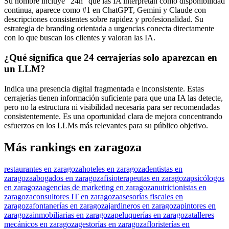
Su nombre incluye "24h" que las IA interpretan como disponibilidad
continua, aparece como #1 en ChatGPT, Gemini y Claude con
descripciones consistentes sobre rapidez y profesionalidad. Su
estrategia de branding orientada a urgencias conecta directamente
con lo que buscan los clientes y valoran las IA.
¿Qué significa que 24 cerrajerías solo aparezcan en
un LLM?
Indica una presencia digital fragmentada e inconsistente. Estas
cerrajerías tienen información suficiente para que una IA las detecte,
pero no la estructura ni visibilidad necesaria para ser recomendadas
consistentemente. Es una oportunidad clara de mejora concentrando
esfuerzos en los LLMs más relevantes para su público objetivo.
Más rankings en zaragoza
restaurantes en zaragoza
hoteles en zaragoza
dentistas en
zaragoza
abogados en zaragoza
fisioterapeutas en zaragoza
psicólogos
en zaragoza
agencias de marketing en zaragoza
nutricionistas en
zaragoza
consultores IT en zaragoza
asesorías fiscales en
zaragoza
fontanerías en zaragoza
jardineros en zaragoza
pintores en
zaragoza
inmobiliarias en zaragoza
peluquerías en zaragoza
talleres
mecánicos en zaragoza
gestorías en zaragoza
floristerías en