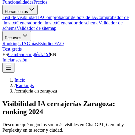
Funcionalidades
Precios
Herramientas
Test de visibilidad IA
Comprobador de bots de IA
Comprobador de
llms.txt
Generador de llms.txt
Generador de schema
Validador de
schema
Validador de sitemap
Recursos
Rankings IA
Guías
Estudios
FAQ
Test gratis
ES
Cambiar a inglés
🇪🇸
EN
Iniciar sesión
Inicio
/
Rankings
/
cerrajeria en zaragoza
Visibilidad IA cerrajerías Zaragoza:
ranking 2024
Descubre qué negocios son más visibles en ChatGPT, Gemini y
Perplexity en tu sector y ciudad.