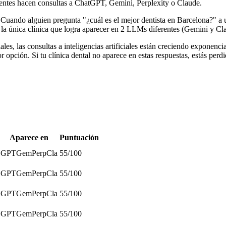
ientes hacen consultas a ChatGPT, Gemini, Perplexity o Claude.
. Cuando alguien pregunta "¿cuál es el mejor dentista en Barcelona?" a
s la única clínica que logra aparecer en 2 LLMs diferentes (Gemini y Cl
ales, las consultas a inteligencias artificiales están creciendo exponen
opción. Si tu clínica dental no aparece en estas respuestas, estás perd
Aparece en
Puntuación
GPT
Gem
Perp
Cla
55
/100
GPT
Gem
Perp
Cla
55
/100
GPT
Gem
Perp
Cla
55
/100
GPT
Gem
Perp
Cla
55
/100