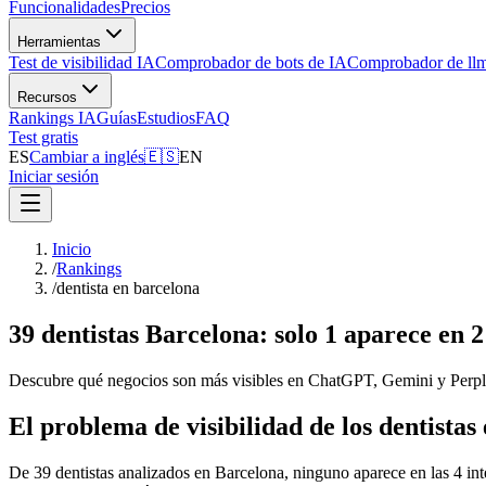
Funcionalidades
Precios
Herramientas
Test de visibilidad IA
Comprobador de bots de IA
Comprobador de llm
Recursos
Rankings IA
Guías
Estudios
FAQ
Test gratis
ES
Cambiar a inglés
🇪🇸
EN
Iniciar sesión
Inicio
/
Rankings
/
dentista en barcelona
39 dentistas Barcelona: solo 1 aparece en 2
Descubre qué negocios son más visibles en ChatGPT, Gemini y Perplex
El problema de visibilidad de los dentistas
De 39 dentistas analizados en Barcelona, ninguno aparece en las 4 inte