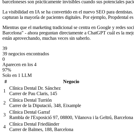
barceloneses son prácticamente invisibles cuando sus potenciales pac
La visibilidad en IA se ha convertido en el nuevo SEO para dentistas
capturan la mayoría de pacientes digitales. Por ejemplo, Propdental e
Mientras que el marketing tradicional se centra en Google y redes soci
Barcelona" - ahora preguntan directamente a ChatGPT cuál es la mejor 
están aprovechando, muchas veces sin saberlo.
39
39 negocios encontrados
0
Aparecen en los 4
97%
Solo en 1 LLM
#
Negocio
Clínica Dental Dr. Sánchez
1
Carrer de Pau Claris, 145
Clínica Dental Turrión
2
Carrer de la Diputació, 348, Eixample
Clínica Dental Garraf
3
Rambla de l'Exposició 97, 08800, Vilanova i la Geltrú, Barcelona
Clínica Dental Friedländer
4
Carrer de Balmes, 188, Barcelona