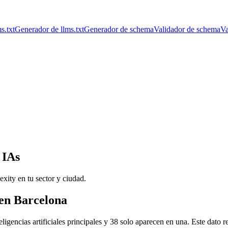
s.txt
Generador de llms.txt
Generador de schema
Validador de schema
Va
 IAs
ity en tu sector y ciudad.
 en Barcelona
ligencias artificiales principales y 38 solo aparecen en una. Este dato r