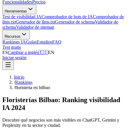
Funcionalidades
Precios
Herramientas
Test de visibilidad IA
Comprobador de bots de IA
Comprobador de
llms.txt
Generador de llms.txt
Generador de schema
Validador de
schema
Validador de sitemap
Recursos
Rankings IA
Guías
Estudios
FAQ
Test gratis
ES
Cambiar a inglés
🇪🇸
EN
Iniciar sesión
Inicio
/
Rankings
/
floristeria en bilbao
Floristerías Bilbao: Ranking visibilidad
IA 2024
Descubre qué negocios son más visibles en ChatGPT, Gemini y
Perplexity en tu sector y ciudad.