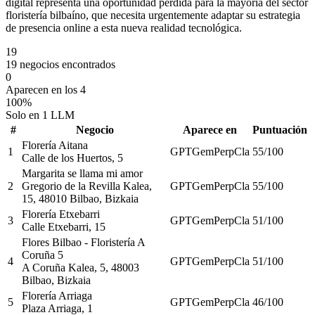
digital representa una oportunidad perdida para la mayoría del sector
floristería bilbaíno, que necesita urgentemente adaptar su estrategia
de presencia online a esta nueva realidad tecnológica.
19
19 negocios encontrados
0
Aparecen en los 4
100%
Solo en 1 LLM
#
Negocio
Aparece en
Puntuación
Florería Aitana
1
GPT
Gem
Perp
Cla
55
/100
Calle de los Huertos, 5
Margarita se llama mi amor
2
Gregorio de la Revilla Kalea,
GPT
Gem
Perp
Cla
55
/100
15, 48010 Bilbao, Bizkaia
Florería Etxebarri
3
GPT
Gem
Perp
Cla
51
/100
Calle Etxebarri, 15
Flores Bilbao - Floristería A
Coruña 5
4
GPT
Gem
Perp
Cla
51
/100
A Coruña Kalea, 5, 48003
Bilbao, Bizkaia
Florería Arriaga
5
GPT
Gem
Perp
Cla
46
/100
Plaza Arriaga, 1