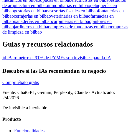
mecánicos en bilbao
ópticas en bilbao
electricistas en bilbao
estudios
de arquitectura en bilbao
inmobiliarias en bilbao
peluquerías en
bilbao
gestorías en bilbao
asesorías fiscales en bilbao
fontanerías en
bilbao
cerrajerías en bilbao
veterinarias en bilbao
farmacias en
bilbao
panaderías en bilbao
carpinterías en bilbao
pintores en
bilbao
jardineros en bilbao
empresas de mudanzas en bilbao
empresas
de limpieza en bilbao
Guías y recursos relacionados
📊 Barómetro: el 91% de PYMEs son invisibles para la IA
Descubre si las IAs recomiendan tu negocio
Compruébalo gratis
Fuente: ChatGPT, Gemini, Perplexity, Claude
·
Actualizado:
2/4/2026
De invisible a inevitable.
Producto
Funcionalidades