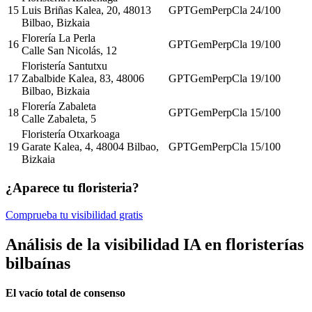
15
Luis Briñas Kalea, 20, 48013
GPT
Gem
Perp
Cla
24
/100
Bilbao, Bizkaia
Florería La Perla
16
GPT
Gem
Perp
Cla
19
/100
Calle San Nicolás, 12
Floristería Santutxu
17
Zabalbide Kalea, 83, 48006
GPT
Gem
Perp
Cla
19
/100
Bilbao, Bizkaia
Florería Zabaleta
18
GPT
Gem
Perp
Cla
15
/100
Calle Zabaleta, 5
Floristería Otxarkoaga
19
Garate Kalea, 4, 48004 Bilbao,
GPT
Gem
Perp
Cla
15
/100
Bizkaia
¿Aparece tu floristeria?
Comprueba tu visibilidad gratis
Análisis de la visibilidad IA en floristerías
bilbaínas
El vacío total de consenso