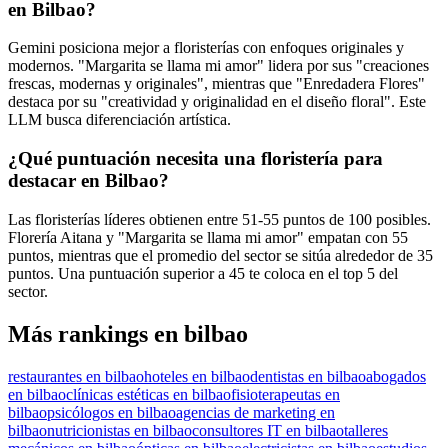
en Bilbao?
Gemini posiciona mejor a floristerías con enfoques originales y
modernos. "Margarita se llama mi amor" lidera por sus "creaciones
frescas, modernas y originales", mientras que "Enredadera Flores"
destaca por su "creatividad y originalidad en el diseño floral". Este
LLM busca diferenciación artística.
¿Qué puntuación necesita una floristería para
destacar en Bilbao?
Las floristerías líderes obtienen entre 51-55 puntos de 100 posibles.
Florería Aitana y "Margarita se llama mi amor" empatan con 55
puntos, mientras que el promedio del sector se sitúa alrededor de 35
puntos. Una puntuación superior a 45 te coloca en el top 5 del
sector.
Más rankings en bilbao
restaurantes en bilbao
hoteles en bilbao
dentistas en bilbao
abogados
en bilbao
clínicas estéticas en bilbao
fisioterapeutas en
bilbao
psicólogos en bilbao
agencias de marketing en
bilbao
nutricionistas en bilbao
consultores IT en bilbao
talleres