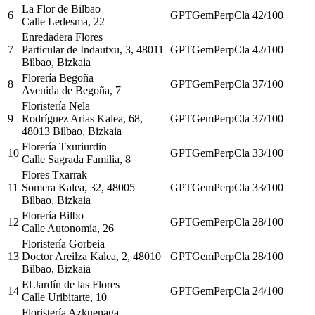
La Flor de Bilbao
6
GPT
Gem
Perp
Cla
42
/100
Calle Ledesma, 22
Enredadera Flores
7
Particular de Indautxu, 3, 48011
GPT
Gem
Perp
Cla
42
/100
Bilbao, Bizkaia
Florería Begoña
8
GPT
Gem
Perp
Cla
37
/100
Avenida de Begoña, 7
Floristería Nela
9
Rodríguez Arias Kalea, 68,
GPT
Gem
Perp
Cla
37
/100
48013 Bilbao, Bizkaia
Florería Txuriurdin
10
GPT
Gem
Perp
Cla
33
/100
Calle Sagrada Familia, 8
Flores Txarrak
11
Somera Kalea, 32, 48005
GPT
Gem
Perp
Cla
33
/100
Bilbao, Bizkaia
Florería Bilbo
12
GPT
Gem
Perp
Cla
28
/100
Calle Autonomía, 26
Floristería Gorbeia
13
Doctor Areilza Kalea, 2, 48010
GPT
Gem
Perp
Cla
28
/100
Bilbao, Bizkaia
El Jardín de las Flores
14
GPT
Gem
Perp
Cla
24
/100
Calle Uribitarte, 10
Floristería Azkuenaga