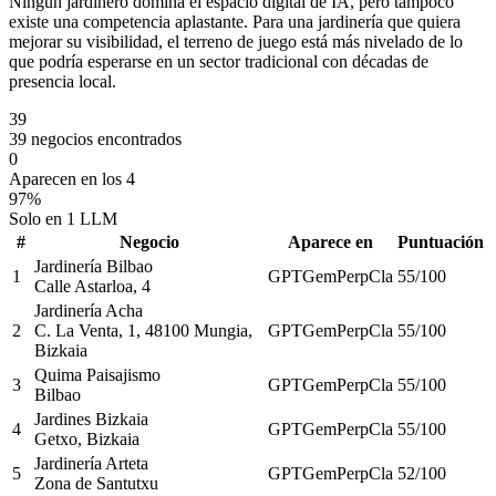
Ningún jardinero domina el espacio digital de IA, pero tampoco
existe una competencia aplastante. Para una jardinería que quiera
mejorar su visibilidad, el terreno de juego está más nivelado de lo
que podría esperarse en un sector tradicional con décadas de
presencia local.
39
39 negocios encontrados
0
Aparecen en los 4
97%
Solo en 1 LLM
#
Negocio
Aparece en
Puntuación
Jardinería Bilbao
1
GPT
Gem
Perp
Cla
55
/100
Calle Astarloa, 4
Jardinería Acha
2
C. La Venta, 1, 48100 Mungia,
GPT
Gem
Perp
Cla
55
/100
Bizkaia
Quima Paisajismo
3
GPT
Gem
Perp
Cla
55
/100
Bilbao
Jardines Bizkaia
4
GPT
Gem
Perp
Cla
55
/100
Getxo, Bizkaia
Jardinería Arteta
5
GPT
Gem
Perp
Cla
52
/100
Zona de Santutxu