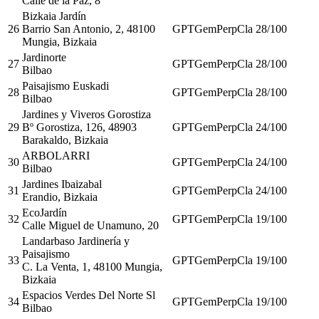
Calle de la Paz, 8
Bizkaia Jardín
26
Barrio San Antonio, 2, 48100
GPT
Gem
Perp
Cla
28
/100
Mungia, Bizkaia
Jardinorte
27
GPT
Gem
Perp
Cla
28
/100
Bilbao
Paisajismo Euskadi
28
GPT
Gem
Perp
Cla
28
/100
Bilbao
Jardines y Viveros Gorostiza
29
Bº Gorostiza, 126, 48903
GPT
Gem
Perp
Cla
24
/100
Barakaldo, Bizkaia
ARBOLARRI
30
GPT
Gem
Perp
Cla
24
/100
Bilbao
Jardines Ibaizabal
31
GPT
Gem
Perp
Cla
24
/100
Erandio, Bizkaia
EcoJardín
32
GPT
Gem
Perp
Cla
19
/100
Calle Miguel de Unamuno, 20
Landarbaso Jardinería y
Paisajismo
33
GPT
Gem
Perp
Cla
19
/100
C. La Venta, 1, 48100 Mungia,
Bizkaia
Espacios Verdes Del Norte Sl
34
GPT
Gem
Perp
Cla
19
/100
Bilbao