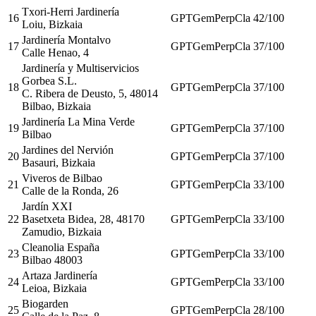
Txori-Herri Jardinería
16
GPT
Gem
Perp
Cla
42
/100
Loiu, Bizkaia
Jardinería Montalvo
17
GPT
Gem
Perp
Cla
37
/100
Calle Henao, 4
Jardinería y Multiservicios
Gorbea S.L.
18
GPT
Gem
Perp
Cla
37
/100
C. Ribera de Deusto, 5, 48014
Bilbao, Bizkaia
Jardinería La Mina Verde
19
GPT
Gem
Perp
Cla
37
/100
Bilbao
Jardines del Nervión
20
GPT
Gem
Perp
Cla
37
/100
Basauri, Bizkaia
Viveros de Bilbao
21
GPT
Gem
Perp
Cla
33
/100
Calle de la Ronda, 26
Jardín XXI
22
Basetxeta Bidea, 28, 48170
GPT
Gem
Perp
Cla
33
/100
Zamudio, Bizkaia
Cleanolia España
23
GPT
Gem
Perp
Cla
33
/100
Bilbao 48003
Artaza Jardinería
24
GPT
Gem
Perp
Cla
33
/100
Leioa, Bizkaia
Biogarden
25
GPT
Gem
Perp
Cla
28
/100