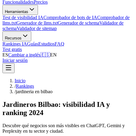
Funcionalidades
Precios
Herramientas
Test de visibilidad IA
Comprobador de bots de IA
Comprobador de
llms.txt
Generador de llms.txt
Generador de schema
Validador de
schema
Validador de sitemap
Recursos
Rankings IA
Guías
Estudios
FAQ
Test gratis
ES
Cambiar a inglés
🇪🇸
EN
Iniciar sesión
Inicio
/
Rankings
/
jardineria en bilbao
Jardineros Bilbao: visibilidad IA y
ranking 2024
Descubre qué negocios son más visibles en ChatGPT, Gemini y
Perplexity en tu sector y ciudad.