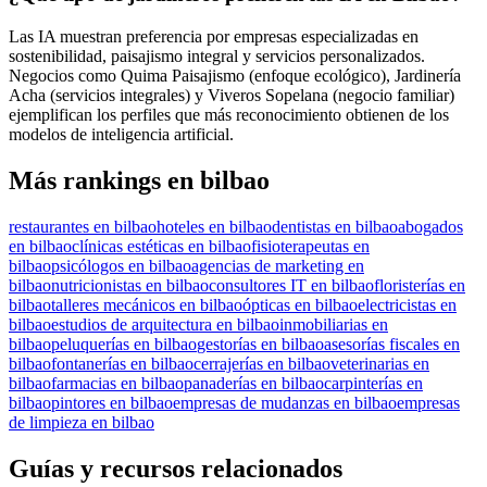
Las IA muestran preferencia por empresas especializadas en
sostenibilidad, paisajismo integral y servicios personalizados.
Negocios como Quima Paisajismo (enfoque ecológico), Jardinería
Acha (servicios integrales) y Viveros Sopelana (negocio familiar)
ejemplifican los perfiles que más reconocimiento obtienen de los
modelos de inteligencia artificial.
Más rankings en bilbao
restaurantes en bilbao
hoteles en bilbao
dentistas en bilbao
abogados
en bilbao
clínicas estéticas en bilbao
fisioterapeutas en
bilbao
psicólogos en bilbao
agencias de marketing en
bilbao
nutricionistas en bilbao
consultores IT en bilbao
floristerías en
bilbao
talleres mecánicos en bilbao
ópticas en bilbao
electricistas en
bilbao
estudios de arquitectura en bilbao
inmobiliarias en
bilbao
peluquerías en bilbao
gestorías en bilbao
asesorías fiscales en
bilbao
fontanerías en bilbao
cerrajerías en bilbao
veterinarias en
bilbao
farmacias en bilbao
panaderías en bilbao
carpinterías en
bilbao
pintores en bilbao
empresas de mudanzas en bilbao
empresas
de limpieza en bilbao
Guías y recursos relacionados