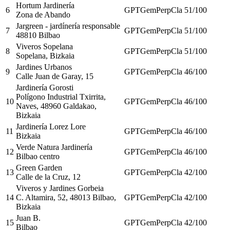
Hortum Jardinería
6
GPT
Gem
Perp
Cla
51
/100
Zona de Abando
Jargreen - jardínería responsable
7
GPT
Gem
Perp
Cla
51
/100
48810 Bilbao
Viveros Sopelana
8
GPT
Gem
Perp
Cla
51
/100
Sopelana, Bizkaia
Jardines Urbanos
9
GPT
Gem
Perp
Cla
46
/100
Calle Juan de Garay, 15
Jardinería Gorosti
Polígono Industrial Txirrita,
10
GPT
Gem
Perp
Cla
46
/100
Naves, 48960 Galdakao,
Bizkaia
Jardinería Lorez Lore
11
GPT
Gem
Perp
Cla
46
/100
Bizkaia
Verde Natura Jardinería
12
GPT
Gem
Perp
Cla
46
/100
Bilbao centro
Green Garden
13
GPT
Gem
Perp
Cla
42
/100
Calle de la Cruz, 12
Viveros y Jardines Gorbeia
14
C. Altamira, 52, 48013 Bilbao,
GPT
Gem
Perp
Cla
42
/100
Bizkaia
Juan B.
15
GPT
Gem
Perp
Cla
42
/100
Bilbao