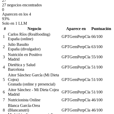
27
27 negocios encontrados
0
Aparecen en los 4
93%
Solo en 1 LLM
#
Negocio
Aparece en
Puntuación
Carlos Ríos (Realfooding)
1
GPT
Gem
Perp
Cla
66
/100
España (online)
Julio Basulto
2
GPT
Gem
Perp
Cla
63
/100
España (divulgador)
Nutrición en Positivo
3
GPT
Gem
Perp
Cla
55
/100
Madrid
Dietética y Salud
4
GPT
Gem
Perp
Cla
51
/100
Barcelona
Aitor Sánchez García (Mi Dieta
5
Cojea)
GPT
Gem
Perp
Cla
51
/100
Granada (online y presencial)
Aitor Sánchez - Mi Dieta Cojea
6
GPT
Gem
Perp
Cla
51
/100
Madrid
7
Nutricionista Online
GPT
Gem
Perp
Cla
46
/100
Blanca García-Orea
8
(Blancanutri)
GPT
Gem
Perp
Cla
46
/100