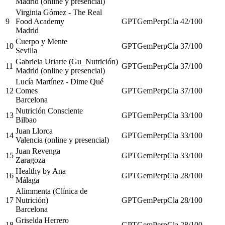
Madrid (online y presencial)
Virginia Gómez - The Real
9
Food Academy
GPT
Gem
Perp
Cla
42
/100
Madrid
Cuerpo y Mente
10
GPT
Gem
Perp
Cla
37
/100
Sevilla
Gabriela Uriarte (Gu_Nutrición)
11
GPT
Gem
Perp
Cla
37
/100
Madrid (online y presencial)
Lucía Martínez - Dime Qué
12
Comes
GPT
Gem
Perp
Cla
37
/100
Barcelona
Nutrición Consciente
13
GPT
Gem
Perp
Cla
33
/100
Bilbao
Juan Llorca
14
GPT
Gem
Perp
Cla
33
/100
Valencia (online y presencial)
Juan Revenga
15
GPT
Gem
Perp
Cla
33
/100
Zaragoza
Healthy by Ana
16
GPT
Gem
Perp
Cla
28
/100
Málaga
Alimmenta (Clínica de
17
Nutrición)
GPT
Gem
Perp
Cla
28
/100
Barcelona
Griselda Herrero
18
GPT
Gem
Perp
Cla
28
/100