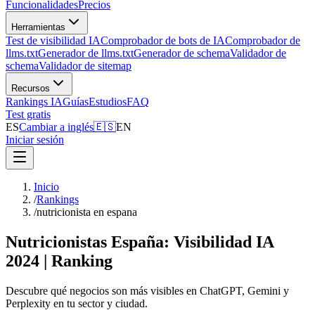
Funcionalidades
Precios
Herramientas
Test de visibilidad IA
Comprobador de bots de IA
Comprobador de
llms.txt
Generador de llms.txt
Generador de schema
Validador de
schema
Validador de sitemap
Recursos
Rankings IA
Guías
Estudios
FAQ
Test gratis
ES
Cambiar a inglés
🇪🇸
EN
Iniciar sesión
Inicio
/
Rankings
/
nutricionista en espana
Nutricionistas España: Visibilidad IA
2024 | Ranking
Descubre qué negocios son más visibles en ChatGPT, Gemini y
Perplexity en tu sector y ciudad.