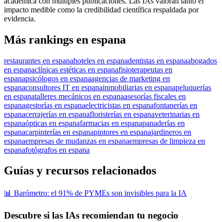
académica con múltiples publicaciones. Las IAs valoran tanto el
impacto medible como la credibilidad científica respaldada por
evidencia.
Más rankings en espana
restaurantes en espana
hoteles en espana
dentistas en espana
abogados
en espana
clínicas estéticas en espana
fisioterapeutas en
espana
psicólogos en espana
agencias de marketing en
espana
consultores IT en espana
inmobiliarias en espana
peluquerías
en espana
talleres mecánicos en espana
asesorías fiscales en
espana
gestorías en espana
electricistas en espana
fontanerías en
espana
cerrajerías en espana
floristerías en espana
veterinarias en
espana
ópticas en espana
farmacias en espana
panaderías en
espana
carpinterías en espana
pintores en espana
jardineros en
espana
empresas de mudanzas en espana
empresas de limpieza en
espana
fotógrafos en espana
Guías y recursos relacionados
📊 Barómetro: el 91% de PYMEs son invisibles para la IA
Descubre si las IAs recomiendan tu negocio