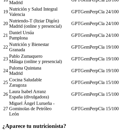
Madrid
Nutrición y Salud Integral
19
GPT
Gem
Perp
Cla
24
/100
Valencia
Nutriendo-T (Itziar Digón)
20
GPT
Gem
Perp
Cla
24
/100
Madrid (online y presencial)
Daniel Ursúa
21
GPT
Gem
Perp
Cla
24
/100
Pamplona
Nutrición y Bienestar
22
GPT
Gem
Perp
Cla
19
/100
Granada
Pablo Zumaquero
23
GPT
Gem
Perp
Cla
19
/100
Málaga (online y presencial)
Paloma Quintana
24
GPT
Gem
Perp
Cla
19
/100
Madrid
Cocina Saludable
25
GPT
Gem
Perp
Cla
15
/100
Zaragoza
Laura Isabel Arranz
26
GPT
Gem
Perp
Cla
15
/100
España (divulgadora)
Miguel Ángel Lurueña -
27
Gominolas de Petróleo
GPT
Gem
Perp
Cla
15
/100
León
¿Aparece tu nutricionista?