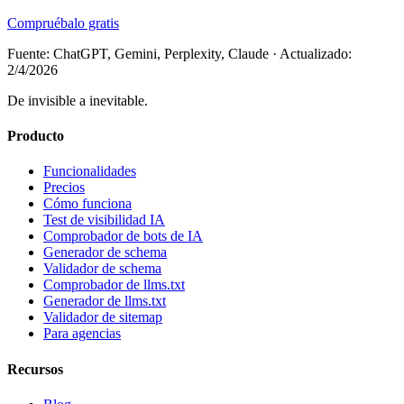
Compruébalo gratis
Fuente: ChatGPT, Gemini, Perplexity, Claude
·
Actualizado:
2/4/2026
De invisible a inevitable.
Producto
Funcionalidades
Precios
Cómo funciona
Test de visibilidad IA
Comprobador de bots de IA
Generador de schema
Validador de schema
Comprobador de llms.txt
Generador de llms.txt
Validador de sitemap
Para agencias
Recursos