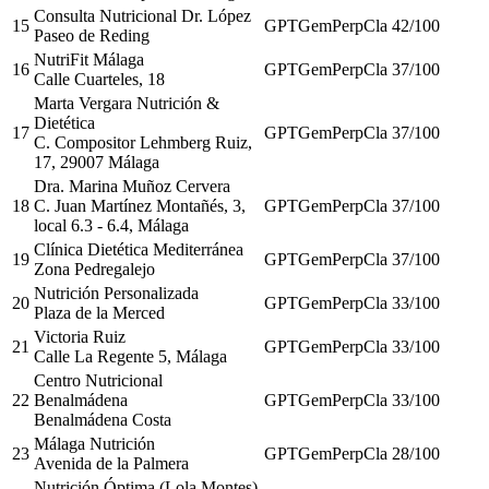
Consulta Nutricional Dr. López
15
GPT
Gem
Perp
Cla
42
/100
Paseo de Reding
NutriFit Málaga
16
GPT
Gem
Perp
Cla
37
/100
Calle Cuarteles, 18
Marta Vergara Nutrición &
Dietética
17
GPT
Gem
Perp
Cla
37
/100
C. Compositor Lehmberg Ruiz,
17, 29007 Málaga
Dra. Marina Muñoz Cervera
18
C. Juan Martínez Montañés, 3,
GPT
Gem
Perp
Cla
37
/100
local 6.3 - 6.4, Málaga
Clínica Dietética Mediterránea
19
GPT
Gem
Perp
Cla
37
/100
Zona Pedregalejo
Nutrición Personalizada
20
GPT
Gem
Perp
Cla
33
/100
Plaza de la Merced
Victoria Ruiz
21
GPT
Gem
Perp
Cla
33
/100
Calle La Regente 5, Málaga
Centro Nutricional
22
Benalmádena
GPT
Gem
Perp
Cla
33
/100
Benalmádena Costa
Málaga Nutrición
23
GPT
Gem
Perp
Cla
28
/100
Avenida de la Palmera
Nutrición Óptima (Lola Montes)