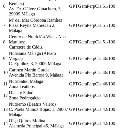
Benítez)
6
GPT
Gem
Perp
Cla
51
/100
Av. Dr. Gálvez Ginachero, 5,
29009 Málaga
Mª del Mar Córdoba Ramírez
7
Plaza Reyna Manescau 2,
GPT
Gem
Perp
Cla
51
/100
Málaga
Centro de Nutrición Vital - Ana
8
Martínez
GPT
Gem
Perp
Cla
51
/100
Carretera de Cádiz
Nutrisana Málaga (Álvaro
9
Vargas)
GPT
Gem
Perp
Cla
46
/100
C. Eguiluz, 3, 29006 Málaga
Carmen Martin Garcia
10
GPT
Gem
Perp
Cla
46
/100
Avenida Pío Baroja 9, Málaga
NutriSalud Málaga
11
GPT
Gem
Perp
Cla
46
/100
Zona Teatinos
Dieta y Salud
12
GPT
Gem
Perp
Cla
42
/100
Zona Pedregalejo
Nutriemo (Beatriz Valero)
13
C. Poeta Muñoz Rojas, 1, 29007
GPT
Gem
Perp
Cla
42
/100
Málaga
Olga Quiros Molina
14
GPT
Gem
Perp
Cla
42
/100
Alameda Principal 45, Málaga