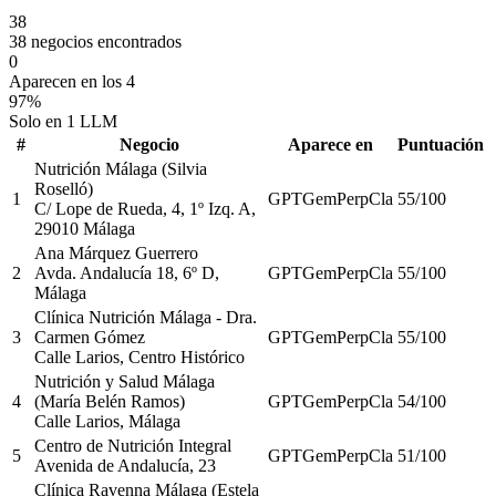
38
38 negocios encontrados
0
Aparecen en los 4
97%
Solo en 1 LLM
#
Negocio
Aparece en
Puntuación
Nutrición Málaga (Silvia
Roselló)
1
GPT
Gem
Perp
Cla
55
/100
C/ Lope de Rueda, 4, 1º Izq. A,
29010 Málaga
Ana Márquez Guerrero
2
Avda. Andalucía 18, 6º D,
GPT
Gem
Perp
Cla
55
/100
Málaga
Clínica Nutrición Málaga - Dra.
3
Carmen Gómez
GPT
Gem
Perp
Cla
55
/100
Calle Larios, Centro Histórico
Nutrición y Salud Málaga
4
(María Belén Ramos)
GPT
Gem
Perp
Cla
54
/100
Calle Larios, Málaga
Centro de Nutrición Integral
5
GPT
Gem
Perp
Cla
51
/100
Avenida de Andalucía, 23
Clínica Ravenna Málaga (Estela