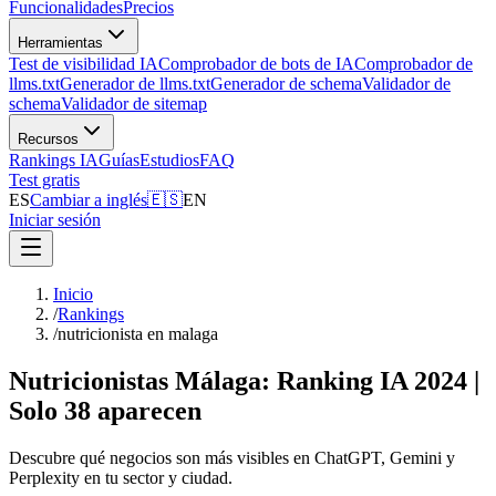
Funcionalidades
Precios
Herramientas
Test de visibilidad IA
Comprobador de bots de IA
Comprobador de
llms.txt
Generador de llms.txt
Generador de schema
Validador de
schema
Validador de sitemap
Recursos
Rankings IA
Guías
Estudios
FAQ
Test gratis
ES
Cambiar a inglés
🇪🇸
EN
Iniciar sesión
Inicio
/
Rankings
/
nutricionista en malaga
Nutricionistas Málaga: Ranking IA 2024 |
Solo 38 aparecen
Descubre qué negocios son más visibles en ChatGPT, Gemini y
Perplexity en tu sector y ciudad.