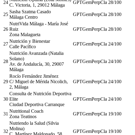
24
GPT
Gem
Perp
Cla
28
/100
C. Victoria, 1, 29012 Málaga
Sasha Szatma Casado
25
GPT
Gem
Perp
Cla
28
/100
Málaga Centro
NutriVida Málaga - María José
26
Ruiz
GPT
Gem
Perp
Cla
28
/100
Zona Malagueta
Nutrición y Bienestar
27
GPT
Gem
Perp
Cla
24
/100
Calle Pacífico
Nutrición Avanzada (Natalia
Solano)
28
GPT
Gem
Perp
Cla
24
/100
Av. de Andalucía, 30, 29007
Málaga
Rocío Fernández Jiménez
29
C/ Miguel de Mérida Nicolich,
GPT
Gem
Perp
Cla
24
/100
2, Málaga
Consulta de Nutrición Deportiva
30
Elite
GPT
Gem
Perp
Cla
24
/100
Ciudad Deportiva Carranque
Nutritional Coach
31
GPT
Gem
Perp
Cla
19
/100
Zona Teatinos
Nutriendo la Salud (Silvia
Molina)
32
GPT
Gem
Perp
Cla
19
/100
C. Martínez Maldonado, 58,