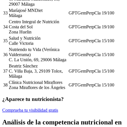
29007 Málaga
Maríajosé MNDiet
33
GPT
Gem
Perp
Cla
19
/100
Málaga
Centro Integral de Nutrición
34
Costa del Sol
GPT
Gem
Perp
Cla
19
/100
Zona Huelin
Salud y Nutrición
35
GPT
Gem
Perp
Cla
15
/100
Calle Victoria
Nutriendo tu Vida (Verónica
36
Valderrama)
GPT
Gem
Perp
Cla
15
/100
C. La Unión, 69, 29006 Málaga
Beatriz Sánchez
37
C. Villa Baja, 3, 29109 Tolox,
GPT
Gem
Perp
Cla
15
/100
Málaga
Clínica Nutricional Miraflores
38
GPT
Gem
Perp
Cla
15
/100
Zona Miraflores de los Ángeles
¿Aparece tu nutricionista?
Comprueba tu visibilidad gratis
Análisis de la competencia nutricional en