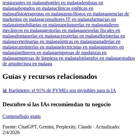
restaurantes en malaga
hoteles en malaga
dentistas en
malaga
abogados en malaga
clínicas estéticas en
malaga
fisioterapeutas en malaga
psicólogos en malaga
agencias de
marketing en malaga
consultores IT en malaga
farmacias en
malaga
inmobiliarias en malaga
peluquerías en malaga
talleres
mecánicos en malaga
gestorías en malaga
asesorías fiscales en
malaga
fontanerías en malaga
cerrajerías en malaga
floristerías en
malaga
veterinarias en malaga
ópticas en malaga
panaderías en
malaga
carpinterías en malaga
electricistas en malaga
pintores en
malaga
jardineros en malaga
empresas de mudanzas en
malaga
empresas de limpieza en malaga
fotógrafos en malaga
estudios
de arquitectura en malaga
Guías y recursos relacionados
📊 Barómetro: el 91% de PYMEs son invisibles para la IA
Descubre si las IAs recomiendan tu negocio
Compruébalo gratis
Fuente: ChatGPT, Gemini, Perplexity, Claude
·
Actualizado:
2/4/2026