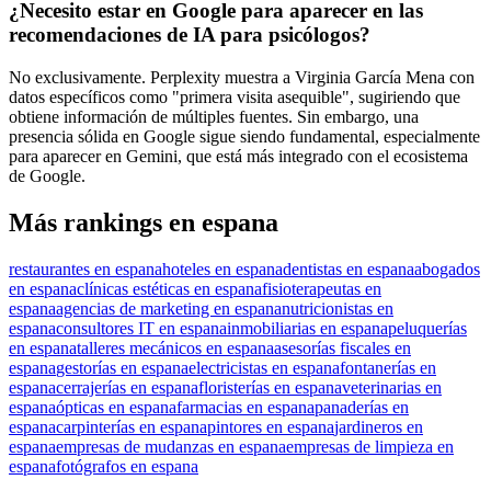
¿Necesito estar en Google para aparecer en las
recomendaciones de IA para psicólogos?
No exclusivamente. Perplexity muestra a Virginia García Mena con
datos específicos como "primera visita asequible", sugiriendo que
obtiene información de múltiples fuentes. Sin embargo, una
presencia sólida en Google sigue siendo fundamental, especialmente
para aparecer en Gemini, que está más integrado con el ecosistema
de Google.
Más rankings en espana
restaurantes en espana
hoteles en espana
dentistas en espana
abogados
en espana
clínicas estéticas en espana
fisioterapeutas en
espana
agencias de marketing en espana
nutricionistas en
espana
consultores IT en espana
inmobiliarias en espana
peluquerías
en espana
talleres mecánicos en espana
asesorías fiscales en
espana
gestorías en espana
electricistas en espana
fontanerías en
espana
cerrajerías en espana
floristerías en espana
veterinarias en
espana
ópticas en espana
farmacias en espana
panaderías en
espana
carpinterías en espana
pintores en espana
jardineros en
espana
empresas de mudanzas en espana
empresas de limpieza en
espana
fotógrafos en espana