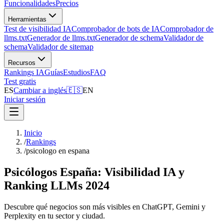
Funcionalidades
Precios
Herramientas
Test de visibilidad IA
Comprobador de bots de IA
Comprobador de
llms.txt
Generador de llms.txt
Generador de schema
Validador de
schema
Validador de sitemap
Recursos
Rankings IA
Guías
Estudios
FAQ
Test gratis
ES
Cambiar a inglés
🇪🇸
EN
Iniciar sesión
Inicio
/
Rankings
/
psicologo en espana
Psicólogos España: Visibilidad IA y
Ranking LLMs 2024
Descubre qué negocios son más visibles en ChatGPT, Gemini y
Perplexity en tu sector y ciudad.