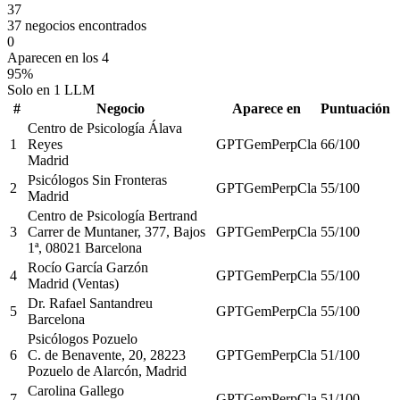
37
37 negocios encontrados
0
Aparecen en los 4
95%
Solo en 1 LLM
#
Negocio
Aparece en
Puntuación
Centro de Psicología Álava
1
Reyes
GPT
Gem
Perp
Cla
66
/100
Madrid
Psicólogos Sin Fronteras
2
GPT
Gem
Perp
Cla
55
/100
Madrid
Centro de Psicología Bertrand
3
Carrer de Muntaner, 377, Bajos
GPT
Gem
Perp
Cla
55
/100
1ª, 08021 Barcelona
Rocío García Garzón
4
GPT
Gem
Perp
Cla
55
/100
Madrid (Ventas)
Dr. Rafael Santandreu
5
GPT
Gem
Perp
Cla
55
/100
Barcelona
Psicólogos Pozuelo
6
C. de Benavente, 20, 28223
GPT
Gem
Perp
Cla
51
/100
Pozuelo de Alarcón, Madrid
Carolina Gallego
7
GPT
Gem
Perp
Cla
51
/100