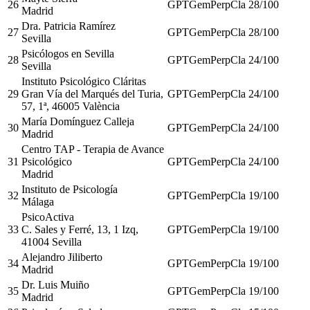
26
GPT
Gem
Perp
Cla
28
/100
Madrid
Dra. Patricia Ramírez
27
GPT
Gem
Perp
Cla
28
/100
Sevilla
Psicólogos en Sevilla
28
GPT
Gem
Perp
Cla
24
/100
Sevilla
Instituto Psicológico Cláritas
29
Gran Vía del Marqués del Turia,
GPT
Gem
Perp
Cla
24
/100
57, 1ª, 46005 València
María Domínguez Calleja
30
GPT
Gem
Perp
Cla
24
/100
Madrid
Centro TAP - Terapia de Avance
31
Psicológico
GPT
Gem
Perp
Cla
24
/100
Madrid
Instituto de Psicología
32
GPT
Gem
Perp
Cla
19
/100
Málaga
PsicoActiva
33
C. Sales y Ferré, 13, 1 Izq,
GPT
Gem
Perp
Cla
19
/100
41004 Sevilla
Alejandro Jiliberto
34
GPT
Gem
Perp
Cla
19
/100
Madrid
Dr. Luis Muiño
35
GPT
Gem
Perp
Cla
19
/100
Madrid