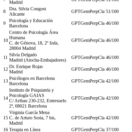
Madrid
Dra. Silvia Congost
8
GPT
Gem
Perp
Cla
51
/100
Alicante
Psicología y Educación
9
GPT
Gem
Perp
Cla
46
/100
Barcelona
Centro de Psicología Área
Humana
10
GPT
Gem
Perp
Cla
46
/100
C. de Génova, 18, 2º Izda,
28004 Madrid
Silvia Delgado
11
GPT
Gem
Perp
Cla
46
/100
Madrid (Atocha-Embajadores)
Dr. Enrique Rojas
12
GPT
Gem
Perp
Cla
46
/100
Madrid
Psicólogos en Barcelona
13
GPT
Gem
Perp
Cla
42
/100
Barcelona
Instituto de Psiquiatría y
Psicología GAIAS
14
GPT
Gem
Perp
Cla
42
/100
C/ Aribau 230-232, Entresuelo
2ª, 08021 Barcelona
Virginia García Mena
15
C. de Arturo Soria, 7 bis,
GPT
Gem
Perp
Cla
42
/100
Madrid
16
Terapia en Línea
GPT
Gem
Perp
Cla
37
/100