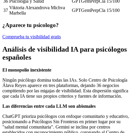
36
Psicología y Salud
GPT
Gem
Perp
Cla
15
/100
Viktoria Alexandrova Michva
37
GPT
Gem
Perp
Cla
15
/100
Marbella
¿Aparece tu psicologo?
Comprueba tu visibilidad gratis
Análisis de visibilidad IA para psicólogos
españoles
El monopolio inexistente
Ningún psicólogo domina todas las IAs. Solo Centro de Psicología
Álava Reyes aparece en tres plataformas, dejando 36 negocios
compitiendo por las migajas de visibilidad. Esta dispersión significa
que cada IA tiene sus propios criterios y fuentes de información.
Las diferencias entre cada LLM son abismales
ChatGPT prioriza psicólogos con enfoque comunitario y educativo,
posicionando a Psicólogos Sin Fronteras en primer lugar por su
"salud mental comunitaria". Gemini se inclina por centros
establecidos con reconocimiento público, coronando al Centro de