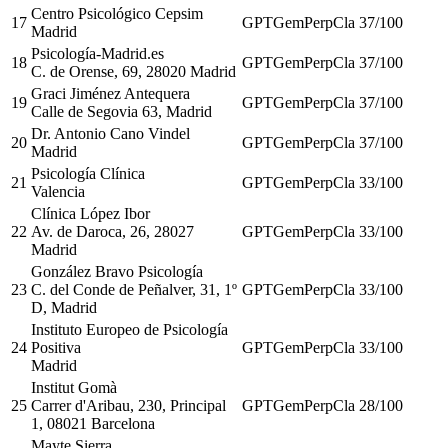
Centro Psicológico Cepsim
17
GPT
Gem
Perp
Cla
37
/100
Madrid
Psicología-Madrid.es
18
GPT
Gem
Perp
Cla
37
/100
C. de Orense, 69, 28020 Madrid
Graci Jiménez Antequera
19
GPT
Gem
Perp
Cla
37
/100
Calle de Segovia 63, Madrid
Dr. Antonio Cano Vindel
20
GPT
Gem
Perp
Cla
37
/100
Madrid
Psicología Clínica
21
GPT
Gem
Perp
Cla
33
/100
Valencia
Clínica López Ibor
22
Av. de Daroca, 26, 28027
GPT
Gem
Perp
Cla
33
/100
Madrid
González Bravo Psicología
23
C. del Conde de Peñalver, 31, 1º
GPT
Gem
Perp
Cla
33
/100
D, Madrid
Instituto Europeo de Psicología
24
Positiva
GPT
Gem
Perp
Cla
33
/100
Madrid
Institut Gomà
25
Carrer d'Aribau, 230, Principal
GPT
Gem
Perp
Cla
28
/100
1, 08021 Barcelona
Mayte Sierra