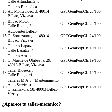
Calle Artunduaga, 8
Talleres Barandica
13
Av. Montevideo, 3, 48014
GPT
Gem
Perp
Cla
28
/100
Bilbao, Vizcaya
Bilbao Motor
14
GPT
Gem
Perp
Cla
24
/100
Calle Ronda, 3
Autocenter Bilbao
15
C. Zorrozaurre, 11, 48014
GPT
Gem
Perp
Cla
24
/100
Bilbao, Vizcaya
Talleres Lapatza
16
GPT
Gem
Perp
Cla
19
/100
Calle Lapatza, 4
Talleres Arnáiz
17
C. Muelle de Olabeaga, 29,
GPT
Gem
Perp
Cla
19
/100
48013 Bilbao, Vizcaya
Taller Bidegorri
18
GPT
Gem
Perp
Cla
15
/100
Calle Bidegorri, 1
Talleres M.A.S. (Mantenimiento
Auto Servicio)
19
GPT
Gem
Perp
Cla
15
/100
C. Zamakola, 58, 48003 Bilbao,
Vizcaya
¿Aparece tu taller-mecanico?