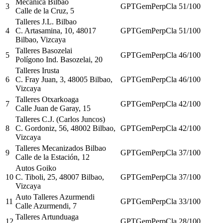
Mecánica Bilbao
3
GPT
Gem
Perp
Cla
51
/100
Calle de la Cruz, 5
Talleres J.L. Bilbao
4
C. Artasamina, 10, 48017
GPT
Gem
Perp
Cla
51
/100
Bilbao, Vizcaya
Talleres Basozelai
5
GPT
Gem
Perp
Cla
46
/100
Polígono Ind. Basozelai, 20
Talleres Irusta
6
C. Fray Juan, 3, 48005 Bilbao,
GPT
Gem
Perp
Cla
46
/100
Vizcaya
Talleres Otxarkoaga
7
GPT
Gem
Perp
Cla
42
/100
Calle Juan de Garay, 15
Talleres C.J. (Carlos Juncos)
8
C. Gordoniz, 56, 48002 Bilbao,
GPT
Gem
Perp
Cla
42
/100
Vizcaya
Talleres Mecanizados Bilbao
9
GPT
Gem
Perp
Cla
37
/100
Calle de la Estación, 12
Autos Goiko
10
C. Tiboli, 25, 48007 Bilbao,
GPT
Gem
Perp
Cla
37
/100
Vizcaya
Auto Talleres Azurmendi
11
GPT
Gem
Perp
Cla
33
/100
Calle Azurmendi, 7
Talleres Artunduaga
12
GPT
Gem
Perp
Cla
28
/100