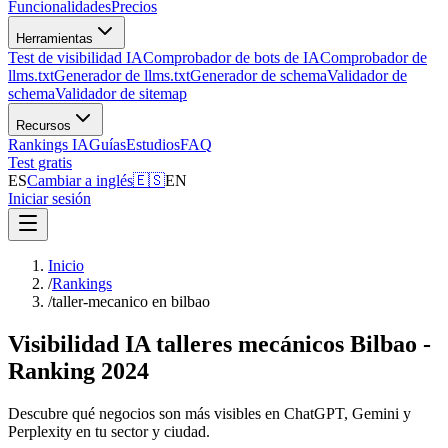
Funcionalidades
Precios
Herramientas
Test de visibilidad IA
Comprobador de bots de IA
Comprobador de
llms.txt
Generador de llms.txt
Generador de schema
Validador de
schema
Validador de sitemap
Recursos
Rankings IA
Guías
Estudios
FAQ
Test gratis
ES
Cambiar a inglés
🇪🇸
EN
Iniciar sesión
Inicio
/
Rankings
/
taller-mecanico en bilbao
Visibilidad IA talleres mecánicos Bilbao -
Ranking 2024
Descubre qué negocios son más visibles en ChatGPT, Gemini y
Perplexity en tu sector y ciudad.