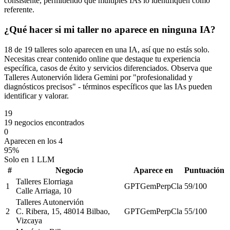
consistente, permitiendo que múltiples IAs lo identifiquen como
referente.
¿Qué hacer si mi taller no aparece en ninguna IA?
18 de 19 talleres solo aparecen en una IA, así que no estás solo.
Necesitas crear contenido online que destaque tu experiencia
específica, casos de éxito y servicios diferenciados. Observa que
Talleres Autonervión lidera Gemini por "profesionalidad y
diagnósticos precisos" - términos específicos que las IAs pueden
identificar y valorar.
19
19 negocios encontrados
0
Aparecen en los 4
95%
Solo en 1 LLM
#
Negocio
Aparece en
Puntuación
Talleres Elorriaga
1
GPT
Gem
Perp
Cla
59
/100
Calle Arriaga, 10
Talleres Autonervión
2
C. Ribera, 15, 48014 Bilbao,
GPT
Gem
Perp
Cla
55
/100
Vizcaya