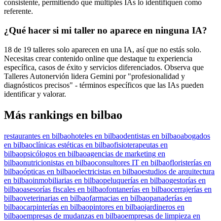
consistente, permitiendo que múltiples IAs lo identifiquen como
referente.
¿Qué hacer si mi taller no aparece en ninguna IA?
18 de 19 talleres solo aparecen en una IA, así que no estás solo.
Necesitas crear contenido online que destaque tu experiencia
específica, casos de éxito y servicios diferenciados. Observa que
Talleres Autonervión lidera Gemini por "profesionalidad y
diagnósticos precisos" - términos específicos que las IAs pueden
identificar y valorar.
Más rankings en bilbao
restaurantes en bilbao
hoteles en bilbao
dentistas en bilbao
abogados
en bilbao
clínicas estéticas en bilbao
fisioterapeutas en
bilbao
psicólogos en bilbao
agencias de marketing en
bilbao
nutricionistas en bilbao
consultores IT en bilbao
floristerías en
bilbao
ópticas en bilbao
electricistas en bilbao
estudios de arquitectura
en bilbao
inmobiliarias en bilbao
peluquerías en bilbao
gestorías en
bilbao
asesorías fiscales en bilbao
fontanerías en bilbao
cerrajerías en
bilbao
veterinarias en bilbao
farmacias en bilbao
panaderías en
bilbao
carpinterías en bilbao
pintores en bilbao
jardineros en
bilbao
empresas de mudanzas en bilbao
empresas de limpieza en