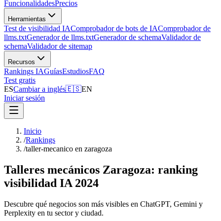
Funcionalidades
Precios
Herramientas
Test de visibilidad IA
Comprobador de bots de IA
Comprobador de
llms.txt
Generador de llms.txt
Generador de schema
Validador de
schema
Validador de sitemap
Recursos
Rankings IA
Guías
Estudios
FAQ
Test gratis
ES
Cambiar a inglés
🇪🇸
EN
Iniciar sesión
Inicio
/
Rankings
/
taller-mecanico en zaragoza
Talleres mecánicos Zaragoza: ranking
visibilidad IA 2024
Descubre qué negocios son más visibles en ChatGPT, Gemini y
Perplexity en tu sector y ciudad.