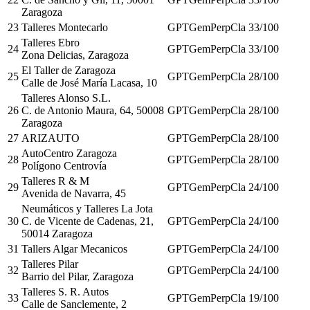
Zaragoza
23
Talleres Montecarlo
GPT
Gem
Perp
Cla
33
/100
Talleres Ebro
24
GPT
Gem
Perp
Cla
33
/100
Zona Delicias, Zaragoza
El Taller de Zaragoza
25
GPT
Gem
Perp
Cla
28
/100
Calle de José María Lacasa, 10
Talleres Alonso S.L.
26
C. de Antonio Maura, 64, 50008
GPT
Gem
Perp
Cla
28
/100
Zaragoza
27
ARIZAUTO
GPT
Gem
Perp
Cla
28
/100
AutoCentro Zaragoza
28
GPT
Gem
Perp
Cla
28
/100
Polígono Centrovía
Talleres R & M
29
GPT
Gem
Perp
Cla
24
/100
Avenida de Navarra, 45
Neumáticos y Talleres La Jota
30
C. de Vicente de Cadenas, 21,
GPT
Gem
Perp
Cla
24
/100
50014 Zaragoza
31
Tallers Algar Mecanicos
GPT
Gem
Perp
Cla
24
/100
Talleres Pilar
32
GPT
Gem
Perp
Cla
24
/100
Barrio del Pilar, Zaragoza
Talleres S. R. Autos
33
GPT
Gem
Perp
Cla
19
/100
Calle de Sanclemente, 2