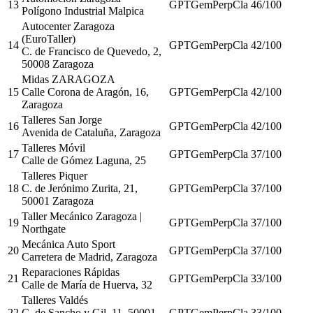
13
GPT
Gem
Perp
Cla
46
/100
Polígono Industrial Malpica
Autocenter Zaragoza
(EuroTaller)
14
GPT
Gem
Perp
Cla
42
/100
C. de Francisco de Quevedo, 2,
50008 Zaragoza
Midas ZARAGOZA
15
Calle Corona de Aragón, 16,
GPT
Gem
Perp
Cla
42
/100
Zaragoza
Talleres San Jorge
16
GPT
Gem
Perp
Cla
42
/100
Avenida de Cataluña, Zaragoza
Talleres Móvil
17
GPT
Gem
Perp
Cla
37
/100
Calle de Gómez Laguna, 25
Talleres Piquer
18
C. de Jerónimo Zurita, 21,
GPT
Gem
Perp
Cla
37
/100
50001 Zaragoza
Taller Mecánico Zaragoza |
19
GPT
Gem
Perp
Cla
37
/100
Northgate
Mecánica Auto Sport
20
GPT
Gem
Perp
Cla
37
/100
Carretera de Madrid, Zaragoza
Reparaciones Rápidas
21
GPT
Gem
Perp
Cla
33
/100
Calle de María de Huerva, 32
Talleres Valdés
22
C. de Sancho y Gil, 11, 50001
GPT
Gem
Perp
Cla
33
/100