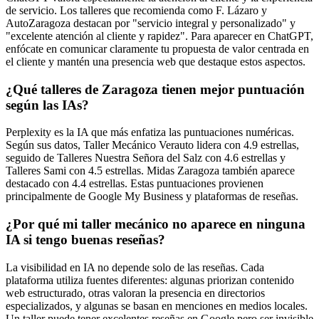
de servicio. Los talleres que recomienda como F. Lázaro y
AutoZaragoza destacan por "servicio integral y personalizado" y
"excelente atención al cliente y rapidez". Para aparecer en ChatGPT,
enfócate en comunicar claramente tu propuesta de valor centrada en
el cliente y mantén una presencia web que destaque estos aspectos.
¿Qué talleres de Zaragoza tienen mejor puntuación
según las IAs?
Perplexity es la IA que más enfatiza las puntuaciones numéricas.
Según sus datos, Taller Mecánico Verauto lidera con 4.9 estrellas,
seguido de Talleres Nuestra Señora del Salz con 4.6 estrellas y
Talleres Sami con 4.5 estrellas. Midas Zaragoza también aparece
destacado con 4.4 estrellas. Estas puntuaciones provienen
principalmente de Google My Business y plataformas de reseñas.
¿Por qué mi taller mecánico no aparece en ninguna
IA si tengo buenas reseñas?
La visibilidad en IA no depende solo de las reseñas. Cada
plataforma utiliza fuentes diferentes: algunas priorizan contenido
web estructurado, otras valoran la presencia en directorios
especializados, y algunas se basan en menciones en medios locales.
Un taller puede tener excelentes reseñas en Google pero ser invisible