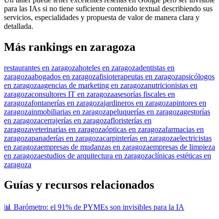
para las IAs si no tiene suficiente contenido textual describiendo sus
servicios, especialidades y propuesta de valor de manera clara y
detallada.
Más rankings en zaragoza
restaurantes en zaragoza
hoteles en zaragoza
dentistas en
zaragoza
abogados en zaragoza
fisioterapeutas en zaragoza
psicólogos
en zaragoza
agencias de marketing en zaragoza
nutricionistas en
zaragoza
consultores IT en zaragoza
asesorías fiscales en
zaragoza
fontanerías en zaragoza
jardineros en zaragoza
pintores en
zaragoza
inmobiliarias en zaragoza
peluquerías en zaragoza
gestorías
en zaragoza
cerrajerías en zaragoza
floristerías en
zaragoza
veterinarias en zaragoza
ópticas en zaragoza
farmacias en
zaragoza
panaderías en zaragoza
carpinterías en zaragoza
electricistas
en zaragoza
empresas de mudanzas en zaragoza
empresas de limpieza
en zaragoza
estudios de arquitectura en zaragoza
clínicas estéticas en
zaragoza
Guías y recursos relacionados
📊 Barómetro: el 91% de PYMEs son invisibles para la IA