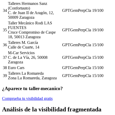
Talleres Hermanos Sanz
(Confortauto)
34
GPT
Gem
Perp
Cla
19
/100
C. de Juan II de Aragón, 12,
50009 Zaragoza
Taller Mecánico Rodi LAS
FUENTES
35
GPT
Gem
Perp
Cla
19
/100
Cruce Compromiso de Caspe
18, 50013 Zaragoza
Talleres M. García
36
GPT
Gem
Perp
Cla
15
/100
Calle de Cuarte, 14
M-Car Servicios
37
C. de La Vía, 26, 50008
GPT
Gem
Perp
Cla
15
/100
Zaragoza
38
Euro Cars
GPT
Gem
Perp
Cla
15
/100
Talleres La Romareda
39
GPT
Gem
Perp
Cla
15
/100
Zona La Romareda, Zaragoza
¿Aparece tu taller-mecanico?
Comprueba tu visibilidad gratis
Análisis de la visibilidad fragmentada