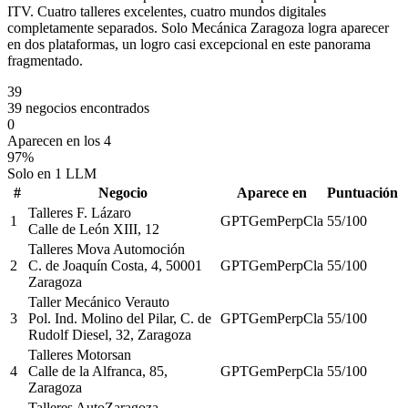
ITV. Cuatro talleres excelentes, cuatro mundos digitales
completamente separados. Solo Mecánica Zaragoza logra aparecer
en dos plataformas, un logro casi excepcional en este panorama
fragmentado.
39
39 negocios encontrados
0
Aparecen en los 4
97%
Solo en 1 LLM
#
Negocio
Aparece en
Puntuación
Talleres F. Lázaro
1
GPT
Gem
Perp
Cla
55
/100
Calle de León XIII, 12
Talleres Mova Automoción
2
C. de Joaquín Costa, 4, 50001
GPT
Gem
Perp
Cla
55
/100
Zaragoza
Taller Mecánico Verauto
3
Pol. Ind. Molino del Pilar, C. de
GPT
Gem
Perp
Cla
55
/100
Rudolf Diesel, 32, Zaragoza
Talleres Motorsan
4
Calle de la Alfranca, 85,
GPT
Gem
Perp
Cla
55
/100
Zaragoza
Talleres AutoZaragoza