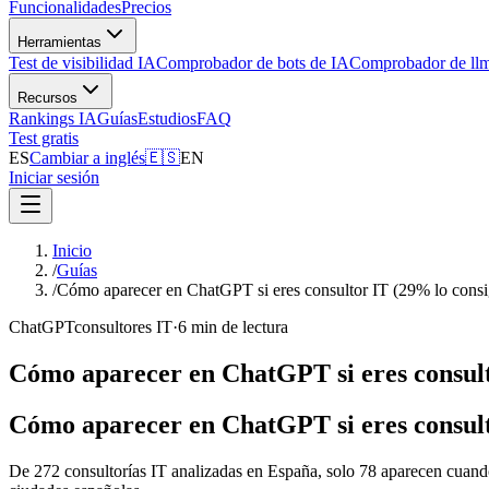
Funcionalidades
Precios
Herramientas
Test de visibilidad IA
Comprobador de bots de IA
Comprobador de llm
Recursos
Rankings IA
Guías
Estudios
FAQ
Test gratis
ES
Cambiar a inglés
🇪🇸
EN
Iniciar sesión
Inicio
/
Guías
/
Cómo aparecer en ChatGPT si eres consultor IT (29% lo cons
ChatGPT
consultores IT
·
6 min de lectura
Cómo aparecer en ChatGPT si eres consult
Cómo aparecer en ChatGPT si eres consult
De 272 consultorías IT analizadas en España, solo 78 aparecen cuando