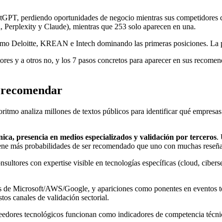
hatGPT, perdiendo oportunidades de negocio mientras sus competidores 
, Perplexity y Claude), mientras que 253 solo aparecen en una.
omo Deloitte, KREAN e Intech dominando las primeras posiciones. La pr
es y a otros no, y los 7 pasos concretos para aparecer en sus recomenda
 recomendar
ritmo analiza millones de textos públicos para identificar qué empresa
nica, presencia en medios especializados y validación por terceros
.
iene más probabilidades de ser recomendado que uno con muchas reseñas
ltores con expertise visible en tecnologías específicas (cloud, ciberseg
s de Microsoft/AWS/Google, y apariciones como ponentes en eventos te
os canales de validación sectorial.
roveedores tecnológicos funcionan como indicadores de competencia técn