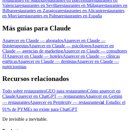
restaurantes en Madrid
restaurantes en Barcelona
restaurantes en
Valencia
restaurantes en Sevilla
restaurantes en Málaga
restaurantes en
Bilbao
restaurantes en Zaragoza
restaurantes en Alicante
restaurantes
en Murcia
restaurantes en Palma
restaurantes en España
Más guías para Claude
Aparecer en Claude — abogados
Aparecer en Claude —
fisioterapeutas
Aparecer en Claude — psicólogos
Aparecer en
Claude — agencias de marketing
Aparecer en Claude — consultores
IT
Aparecer en Claude — hoteles
Aparecer en Claude — clínicas
estéticas
Aparecer en Claude — dentistas
Aparecer en Claude —
nutricionistas
Recursos relacionados
Todo sobre restaurantes
GEO para restaurantes
Cómo aparecer en
Claude
Aparecer en ChatGPT — restaurantes
Aparecer en Gemini
— restaurantes
Aparecer en Perplexity — restaurantes
📊 Estudio: el
91% de PYMEs no existe para ChatGPT
De invisible a inevitable.