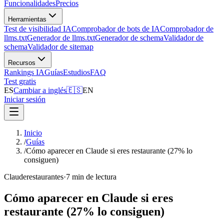
Funcionalidades
Precios
Herramientas
Test de visibilidad IA
Comprobador de bots de IA
Comprobador de
llms.txt
Generador de llms.txt
Generador de schema
Validador de
schema
Validador de sitemap
Recursos
Rankings IA
Guías
Estudios
FAQ
Test gratis
ES
Cambiar a inglés
🇪🇸
EN
Iniciar sesión
Inicio
/
Guías
/
Cómo aparecer en Claude si eres restaurante (27% lo
consiguen)
Claude
restaurantes
·
7 min de lectura
Cómo aparecer en Claude si eres
restaurante (27% lo consiguen)