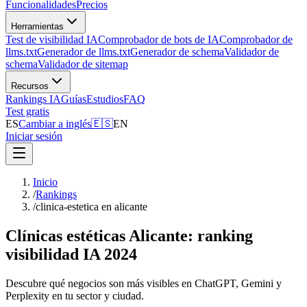
Funcionalidades
Precios
Herramientas
Test de visibilidad IA
Comprobador de bots de IA
Comprobador de
llms.txt
Generador de llms.txt
Generador de schema
Validador de
schema
Validador de sitemap
Recursos
Rankings IA
Guías
Estudios
FAQ
Test gratis
ES
Cambiar a inglés
🇪🇸
EN
Iniciar sesión
Inicio
/
Rankings
/
clinica-estetica en alicante
Clínicas estéticas Alicante: ranking
visibilidad IA 2024
Descubre qué negocios son más visibles en ChatGPT, Gemini y
Perplexity en tu sector y ciudad.