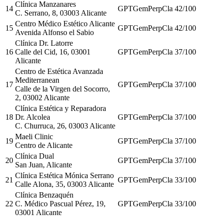
Clínica Manzanares
14
GPT
Gem
Perp
Cla
42
/100
C. Serrano, 8, 03003 Alicante
Centro Médico Estético Alicante
15
GPT
Gem
Perp
Cla
42
/100
Avenida Alfonso el Sabio
Clínica Dr. Latorre
16
Calle del Cid, 16, 03001
GPT
Gem
Perp
Cla
37
/100
Alicante
Centro de Estética Avanzada
Mediterranean
17
GPT
Gem
Perp
Cla
37
/100
Calle de la Virgen del Socorro,
2, 03002 Alicante
Clínica Estética y Reparadora
18
Dr. Alcolea
GPT
Gem
Perp
Cla
37
/100
C. Churruca, 26, 03003 Alicante
Maeli Clinic
19
GPT
Gem
Perp
Cla
37
/100
Centro de Alicante
Clínica Dual
20
GPT
Gem
Perp
Cla
37
/100
San Juan, Alicante
Clínica Estética Mónica Serrano
21
GPT
Gem
Perp
Cla
33
/100
Calle Alona, 35, 03003 Alicante
Clínica Benzaquén
22
C. Médico Pascual Pérez, 19,
GPT
Gem
Perp
Cla
33
/100
03001 Alicante