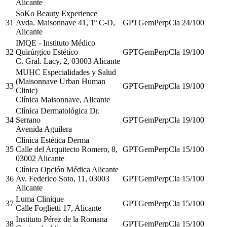
Alicante
SoKo Beauty Experience
31
Avda. Maisonnave 41, 1º C-D,
GPT
Gem
Perp
Cla
24
/100
Alicante
IMQE - Instituto Médico
32
Quirúrgico Estético
GPT
Gem
Perp
Cla
19
/100
C. Gral. Lacy, 2, 03003 Alicante
MUHC Especialidades y Salud
(Maisonnave Urban Human
33
GPT
Gem
Perp
Cla
19
/100
Clinic)
Clínica Maisonnave, Alicante
Clínica Dermatológica Dr.
34
Serrano
GPT
Gem
Perp
Cla
19
/100
Avenida Aguilera
Clínica Estética Derma
35
Calle del Arquitecto Romero, 8,
GPT
Gem
Perp
Cla
15
/100
03002 Alicante
Clínica Opción Médica Alicante
36
Av. Federico Soto, 11, 03003
GPT
Gem
Perp
Cla
15
/100
Alicante
Luma Clinique
37
GPT
Gem
Perp
Cla
15
/100
Calle Foglietti 17, Alicante
Instituto Pérez de la Romana
38
GPT
Gem
Perp
Cla
15
/100