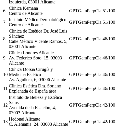
Izquierda, 03001 Alicante
Clínica Kemana
6
GPT
Gem
Perp
Cla
51
/100
Centro de Alicante
Instituto Médico Dermatológico
7
GPT
Gem
Perp
Cla
51
/100
Centro de Alicante
Clínica de Estética Dr. José Luis
Sánchez
8
GPT
Gem
Perp
Cla
46
/100
Calle Médico Vicente Ramos, 5,
03001 Alicante
Clínica Londres Alicante
9
Av. Federico Soto, 15, 03003
GPT
Gem
Perp
Cla
46
/100
Alicante
Clínica Dorsia Cirugía y
10
Medicina Estética
GPT
Gem
Perp
Cla
46
/100
Av. Aguilera, 6, 03006 Alicante
Clínica Estética Dra. Soriano
11
GPT
Gem
Perp
Cla
46
/100
Explanada de España área
Instituto de Belleza y Estética
Salus
12
GPT
Gem
Perp
Cla
42
/100
Avenida de la Estación, 4,
03003 Alicante
Hedonai Alicante
13
GPT
Gem
Perp
Cla
42
/100
C. Alemania, 24, 03003 Alicante