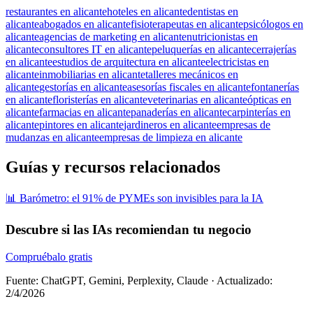
restaurantes en alicante
hoteles en alicante
dentistas en
alicante
abogados en alicante
fisioterapeutas en alicante
psicólogos en
alicante
agencias de marketing en alicante
nutricionistas en
alicante
consultores IT en alicante
peluquerías en alicante
cerrajerías
en alicante
estudios de arquitectura en alicante
electricistas en
alicante
inmobiliarias en alicante
talleres mecánicos en
alicante
gestorías en alicante
asesorías fiscales en alicante
fontanerías
en alicante
floristerías en alicante
veterinarias en alicante
ópticas en
alicante
farmacias en alicante
panaderías en alicante
carpinterías en
alicante
pintores en alicante
jardineros en alicante
empresas de
mudanzas en alicante
empresas de limpieza en alicante
Guías y recursos relacionados
📊 Barómetro: el 91% de PYMEs son invisibles para la IA
Descubre si las IAs recomiendan tu negocio
Compruébalo gratis
Fuente: ChatGPT, Gemini, Perplexity, Claude
·
Actualizado:
2/4/2026