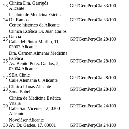
Clínica Dra. Garrigós
23
GPT
Gem
Perp
Cla
33
/100
Alicante
Instituto de Medicina Estética
24
Dr. Ramos
GPT
Gem
Perp
Cla
33
/100
Centro histórico de Alicante
Clinica Estética Dr. Juan Carlos
García
25
GPT
Gem
Perp
Cla
28
/100
Calle del Pintor Murillo, 11,
03003 Alicante
Dra. Carmen Almenar Medicina
Estética
26
GPT
Gem
Perp
Cla
28
/100
Av. Benito Pérez Galdós, 2,
03004 Alicante
SEA Clinic
27
GPT
Gem
Perp
Cla
28
/100
Calle Alemania 6, Alicante
Clínica Planas Alicante
28
GPT
Gem
Perp
Cla
28
/100
Zona Babel
Clínica de Medicina Estética
Vitalia
29
GPT
Gem
Perp
Cla
24
/100
Calle San Vicente, 12, 03001
Alicante
Novoláser Alicante
30
Av. Dr. Gadea, 17, 03001
GPT
Gem
Perp
Cla
24
/100