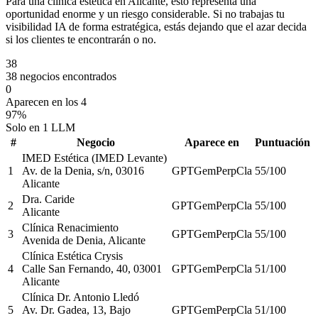
Para una clínica estética en Alicante, esto representa una
oportunidad enorme y un riesgo considerable. Si no trabajas tu
visibilidad IA de forma estratégica, estás dejando que el azar decida
si los clientes te encontrarán o no.
38
38 negocios encontrados
0
Aparecen en los 4
97%
Solo en 1 LLM
#
Negocio
Aparece en
Puntuación
IMED Estética (IMED Levante)
1
Av. de la Denia, s/n, 03016
GPT
Gem
Perp
Cla
55
/100
Alicante
Dra. Caride
2
GPT
Gem
Perp
Cla
55
/100
Alicante
Clínica Renacimiento
3
GPT
Gem
Perp
Cla
55
/100
Avenida de Denia, Alicante
Clínica Estética Crysis
4
Calle San Fernando, 40, 03001
GPT
Gem
Perp
Cla
51
/100
Alicante
Clínica Dr. Antonio Lledó
5
Av. Dr. Gadea, 13, Bajo
GPT
Gem
Perp
Cla
51
/100