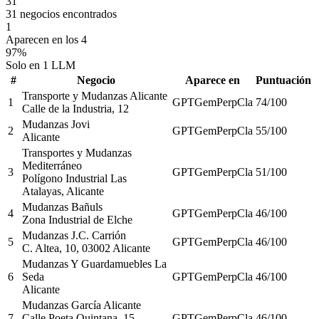
31
31 negocios encontrados
1
Aparecen en los 4
97%
Solo en 1 LLM
#
Negocio
Aparece en
Puntuación
Transporte y Mudanzas Alicante
1
GPT
Gem
Perp
Cla
74
/100
Calle de la Industria, 12
Mudanzas Jovi
2
GPT
Gem
Perp
Cla
55
/100
Alicante
Transportes y Mudanzas
Mediterráneo
3
GPT
Gem
Perp
Cla
51
/100
Polígono Industrial Las
Atalayas, Alicante
Mudanzas Bañuls
4
GPT
Gem
Perp
Cla
46
/100
Zona Industrial de Elche
Mudanzas J.C. Carrión
5
GPT
Gem
Perp
Cla
46
/100
C. Altea, 10, 03002 Alicante
Mudanzas Y Guardamuebles La
6
Seda
GPT
Gem
Perp
Cla
46
/100
Alicante
Mudanzas García Alicante
7
Calle Poeta Quintana, 15,
GPT
Gem
Perp
Cla
46
/100