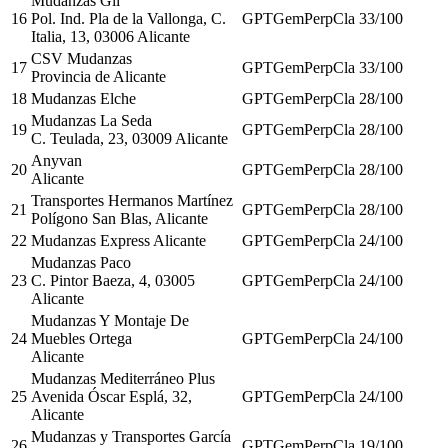
Mudanzas Gil
16
Pol. Ind. Pla de la Vallonga, C.
GPT
Gem
Perp
Cla
33
/100
Italia, 13, 03006 Alicante
CSV Mudanzas
17
GPT
Gem
Perp
Cla
33
/100
Provincia de Alicante
18
Mudanzas Elche
GPT
Gem
Perp
Cla
28
/100
Mudanzas La Seda
19
GPT
Gem
Perp
Cla
28
/100
C. Teulada, 23, 03009 Alicante
Anyvan
20
GPT
Gem
Perp
Cla
28
/100
Alicante
Transportes Hermanos Martínez
21
GPT
Gem
Perp
Cla
28
/100
Polígono San Blas, Alicante
22
Mudanzas Express Alicante
GPT
Gem
Perp
Cla
24
/100
Mudanzas Paco
23
C. Pintor Baeza, 4, 03005
GPT
Gem
Perp
Cla
24
/100
Alicante
Mudanzas Y Montaje De
24
Muebles Ortega
GPT
Gem
Perp
Cla
24
/100
Alicante
Mudanzas Mediterráneo Plus
25
Avenida Óscar Esplá, 32,
GPT
Gem
Perp
Cla
24
/100
Alicante
Mudanzas y Transportes García
26
GPT
Gem
Perp
Cla
19
/100