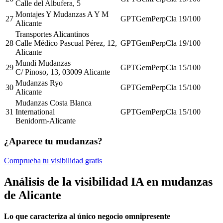
Calle del Albufera, 5
Montajes Y Mudanzas A Y M
27
GPT
Gem
Perp
Cla
19
/100
Alicante
Transportes Alicantinos
28
Calle Médico Pascual Pérez, 12,
GPT
Gem
Perp
Cla
19
/100
Alicante
Mundi Mudanzas
29
GPT
Gem
Perp
Cla
15
/100
C/ Pinoso, 13, 03009 Alicante
Mudanzas Ryo
30
GPT
Gem
Perp
Cla
15
/100
Alicante
Mudanzas Costa Blanca
31
International
GPT
Gem
Perp
Cla
15
/100
Benidorm-Alicante
¿Aparece tu mudanzas?
Comprueba tu visibilidad gratis
Análisis de la visibilidad IA en mudanzas
de Alicante
Lo que caracteriza al único negocio omnipresente