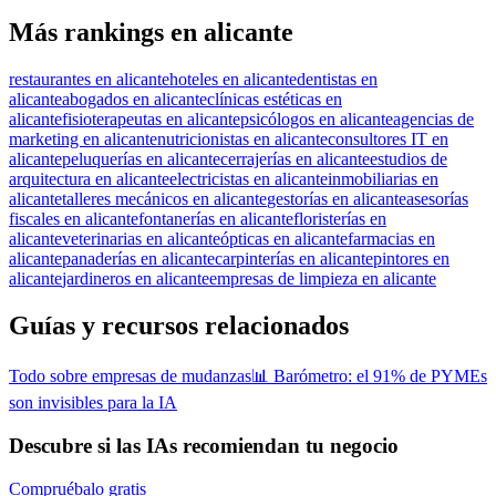
Más rankings en alicante
restaurantes en alicante
hoteles en alicante
dentistas en
alicante
abogados en alicante
clínicas estéticas en
alicante
fisioterapeutas en alicante
psicólogos en alicante
agencias de
marketing en alicante
nutricionistas en alicante
consultores IT en
alicante
peluquerías en alicante
cerrajerías en alicante
estudios de
arquitectura en alicante
electricistas en alicante
inmobiliarias en
alicante
talleres mecánicos en alicante
gestorías en alicante
asesorías
fiscales en alicante
fontanerías en alicante
floristerías en
alicante
veterinarias en alicante
ópticas en alicante
farmacias en
alicante
panaderías en alicante
carpinterías en alicante
pintores en
alicante
jardineros en alicante
empresas de limpieza en alicante
Guías y recursos relacionados
Todo sobre empresas de mudanzas
📊 Barómetro: el 91% de PYMEs
son invisibles para la IA
Descubre si las IAs recomiendan tu negocio
Compruébalo gratis