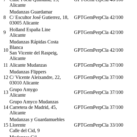
Alicante
Mudanzas Guardamar
8
C/ Escultor José Gutierrez, 18,
GPT
Gem
Perp
Cla
42
/100
03005 Alicante
Holland España Line
9
GPT
Gem
Perp
Cla
42
/100
Alicante
Mudanzas Rápidas Costa
Blanca
10
GPT
Gem
Perp
Cla
42
/100
San Vicente del Raspeig,
Alicante
11
Alicante Mudanzas
GPT
Gem
Perp
Cla
37
/100
Mudanzas Flippers
12
C/ Vicente Aleixandre, 22,
GPT
Gem
Perp
Cla
37
/100
03010 Alicante
Grupo Amygo
13
GPT
Gem
Perp
Cla
37
/100
Alicante
Grupo Amyco Mudanzas
14
Carretera de Madrid, 45,
GPT
Gem
Perp
Cla
37
/100
Alicante
Mudanzas y Guardamuebles
15
Llorente
GPT
Gem
Perp
Cla
33
/100
Calle del Cid, 9