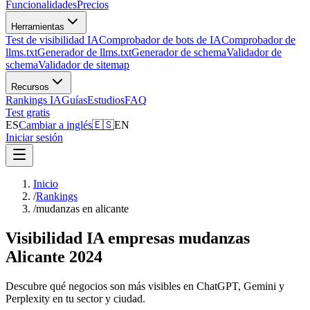
Funcionalidades
Precios
Herramientas
Test de visibilidad IA
Comprobador de bots de IA
Comprobador de
llms.txt
Generador de llms.txt
Generador de schema
Validador de
schema
Validador de sitemap
Recursos
Rankings IA
Guías
Estudios
FAQ
Test gratis
ES
Cambiar a inglés
🇪🇸
EN
Iniciar sesión
Inicio
/
Rankings
/
mudanzas en alicante
Visibilidad IA empresas mudanzas
Alicante 2024
Descubre qué negocios son más visibles en ChatGPT, Gemini y
Perplexity en tu sector y ciudad.