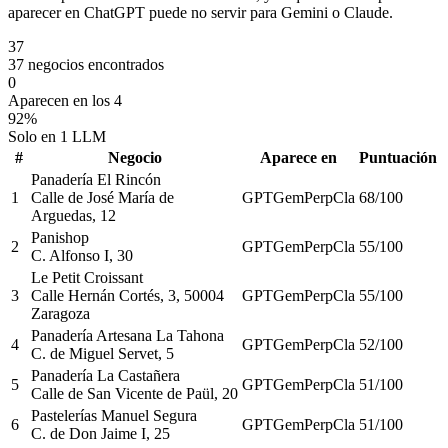
aparecer en ChatGPT puede no servir para Gemini o Claude.
37
37 negocios encontrados
0
Aparecen en los 4
92%
Solo en 1 LLM
#
Negocio
Aparece en
Puntuación
Panadería El Rincón
1
Calle de José María de
GPT
Gem
Perp
Cla
68
/100
Arguedas, 12
Panishop
2
GPT
Gem
Perp
Cla
55
/100
C. Alfonso I, 30
Le Petit Croissant
3
Calle Hernán Cortés, 3, 50004
GPT
Gem
Perp
Cla
55
/100
Zaragoza
Panadería Artesana La Tahona
4
GPT
Gem
Perp
Cla
52
/100
C. de Miguel Servet, 5
Panadería La Castañera
5
GPT
Gem
Perp
Cla
51
/100
Calle de San Vicente de Paül, 20
Pastelerías Manuel Segura
6
GPT
Gem
Perp
Cla
51
/100
C. de Don Jaime I, 25