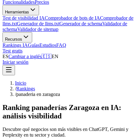
Funcionalidades
Precios
Herramientas
Test de visibilidad IA
Comprobador de bots de IA
Comprobador de
llms.txt
Generador de llms.txt
Generador de schema
Validador de
schema
Validador de sitemap
Recursos
Rankings IA
Guías
Estudios
FAQ
Test gratis
ES
Cambiar a inglés
🇪🇸
EN
Iniciar sesión
Inicio
/
Rankings
/
panaderia en zaragoza
Ranking panaderías Zaragoza en IA:
análisis visibilidad
Descubre qué negocios son más visibles en ChatGPT, Gemini y
Perplexity en tu sector y ciudad.