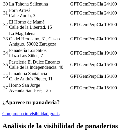
30
La Tahona Sallentina
GPT
Gem
Perp
Cla
24
/100
Forn Artesà
31
GPT
Gem
Perp
Cla
24
/100
Calle Zurita, 3
El Horno de Mamá
32
GPT
Gem
Perp
Cla
19
/100
Calle de la Libertad, 15
La Magdalena
33
C. del Heroísmo, 31, Casco
GPT
Gem
Perp
Cla
19
/100
Antiguo, 50002 Zaragoza
Panadería Los Sitios
34
GPT
Gem
Perp
Cla
19
/100
Plaza Los Sitios, 7
Pastelería El Dulce Encanto
35
GPT
Gem
Perp
Cla
15
/100
Calle de la Independencia, 40
Panadería Santalucía
36
GPT
Gem
Perp
Cla
15
/100
C. de Andrés Piquer, 11
Horno San Jorge
37
GPT
Gem
Perp
Cla
15
/100
Avenida San José, 125
¿Aparece tu panaderia?
Comprueba tu visibilidad gratis
Análisis de la visibilidad de panaderías