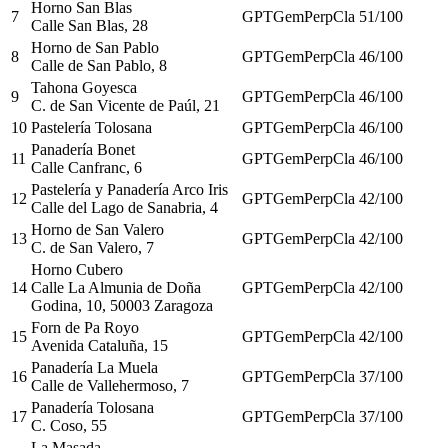
Horno San Blas
7
GPT
Gem
Perp
Cla
51
/100
Calle San Blas, 28
Horno de San Pablo
8
GPT
Gem
Perp
Cla
46
/100
Calle de San Pablo, 8
Tahona Goyesca
9
GPT
Gem
Perp
Cla
46
/100
C. de San Vicente de Paúl, 21
10
Pastelería Tolosana
GPT
Gem
Perp
Cla
46
/100
Panadería Bonet
11
GPT
Gem
Perp
Cla
46
/100
Calle Canfranc, 6
Pastelería y Panadería Arco Iris
12
GPT
Gem
Perp
Cla
42
/100
Calle del Lago de Sanabria, 4
Horno de San Valero
13
GPT
Gem
Perp
Cla
42
/100
C. de San Valero, 7
Horno Cubero
14
Calle La Almunia de Doña
GPT
Gem
Perp
Cla
42
/100
Godina, 10, 50003 Zaragoza
Forn de Pa Royo
15
GPT
Gem
Perp
Cla
42
/100
Avenida Cataluña, 15
Panadería La Muela
16
GPT
Gem
Perp
Cla
37
/100
Calle de Vallehermoso, 7
Panadería Tolosana
17
GPT
Gem
Perp
Cla
37
/100
C. Coso, 55
La Masada