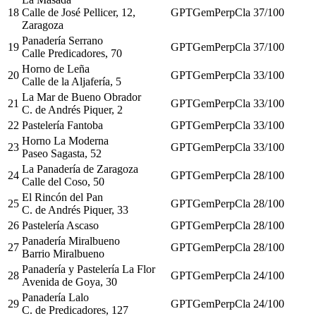
18
Calle de José Pellicer, 12,
GPT
Gem
Perp
Cla
37
/100
Zaragoza
Panadería Serrano
19
GPT
Gem
Perp
Cla
37
/100
Calle Predicadores, 70
Horno de Leña
20
GPT
Gem
Perp
Cla
33
/100
Calle de la Aljafería, 5
La Mar de Bueno Obrador
21
GPT
Gem
Perp
Cla
33
/100
C. de Andrés Piquer, 2
22
Pastelería Fantoba
GPT
Gem
Perp
Cla
33
/100
Horno La Moderna
23
GPT
Gem
Perp
Cla
33
/100
Paseo Sagasta, 52
La Panadería de Zaragoza
24
GPT
Gem
Perp
Cla
28
/100
Calle del Coso, 50
El Rincón del Pan
25
GPT
Gem
Perp
Cla
28
/100
C. de Andrés Piquer, 33
26
Pastelería Ascaso
GPT
Gem
Perp
Cla
28
/100
Panadería Miralbueno
27
GPT
Gem
Perp
Cla
28
/100
Barrio Miralbueno
Panadería y Pastelería La Flor
28
GPT
Gem
Perp
Cla
24
/100
Avenida de Goya, 30
Panadería Lalo
29
GPT
Gem
Perp
Cla
24
/100
C. de Predicadores, 127