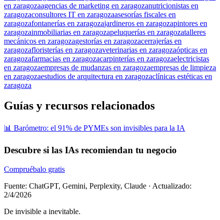
en zaragoza
agencias de marketing en zaragoza
nutricionistas en
zaragoza
consultores IT en zaragoza
asesorías fiscales en
zaragoza
fontanerías en zaragoza
jardineros en zaragoza
pintores en
zaragoza
inmobiliarias en zaragoza
peluquerías en zaragoza
talleres
mecánicos en zaragoza
gestorías en zaragoza
cerrajerías en
zaragoza
floristerías en zaragoza
veterinarias en zaragoza
ópticas en
zaragoza
farmacias en zaragoza
carpinterías en zaragoza
electricistas
en zaragoza
empresas de mudanzas en zaragoza
empresas de limpieza
en zaragoza
estudios de arquitectura en zaragoza
clínicas estéticas en
zaragoza
Guías y recursos relacionados
📊 Barómetro: el 91% de PYMEs son invisibles para la IA
Descubre si las IAs recomiendan tu negocio
Compruébalo gratis
Fuente: ChatGPT, Gemini, Perplexity, Claude
·
Actualizado:
2/4/2026
De invisible a inevitable.