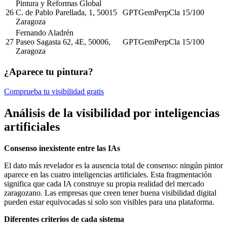
Pintura y Reformas Global
26
C. de Pablo Parellada, 1, 50015
GPT
Gem
Perp
Cla
15
/100
Zaragoza
Fernando Aladrén
27
Paseo Sagasta 62, 4E, 50006,
GPT
Gem
Perp
Cla
15
/100
Zaragoza
¿Aparece tu pintura?
Comprueba tu visibilidad gratis
Análisis de la visibilidad por inteligencias
artificiales
Consenso inexistente entre las IAs
El dato más revelador es la ausencia total de consenso: ningún pintor
aparece en las cuatro inteligencias artificiales. Esta fragmentación
significa que cada IA construye su propia realidad del mercado
zaragozano. Las empresas que creen tener buena visibilidad digital
pueden estar equivocadas si solo son visibles para una plataforma.
Diferentes criterios de cada sistema