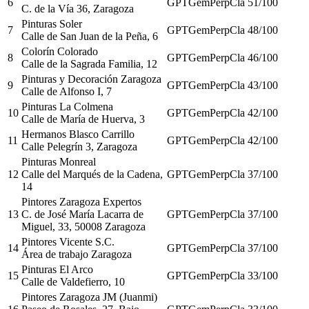
6
GPT
Gem
Perp
Cla
51
/100
C. de la Vía 36, Zaragoza
Pinturas Soler
7
GPT
Gem
Perp
Cla
48
/100
Calle de San Juan de la Peña, 6
Colorín Colorado
8
GPT
Gem
Perp
Cla
46
/100
Calle de la Sagrada Familia, 12
Pinturas y Decoración Zaragoza
9
GPT
Gem
Perp
Cla
43
/100
Calle de Alfonso I, 7
Pinturas La Colmena
10
GPT
Gem
Perp
Cla
42
/100
Calle de María de Huerva, 3
Hermanos Blasco Carrillo
11
GPT
Gem
Perp
Cla
42
/100
Calle Pelegrín 3, Zaragoza
Pinturas Monreal
12
Calle del Marqués de la Cadena,
GPT
Gem
Perp
Cla
37
/100
14
Pintores Zaragoza Expertos
13
C. de José María Lacarra de
GPT
Gem
Perp
Cla
37
/100
Miguel, 33, 50008 Zaragoza
Pintores Vicente S.C.
14
GPT
Gem
Perp
Cla
37
/100
Área de trabajo Zaragoza
Pinturas El Arco
15
GPT
Gem
Perp
Cla
33
/100
Calle de Valdefierro, 10
Pintores Zaragoza JM (Juanmi)