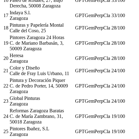
16
Paseo de Rosales, 27, Bajo
GPT
Gem
Perp
Cla
33
/100
Derecha, 50008 Zaragoza
Indaya S.l.
17
GPT
Gem
Perp
Cla
33
/100
Zaragoza
Pinturas y Papelería Montal
18
GPT
Gem
Perp
Cla
28
/100
Calle del Coso, 25
Pintores Zaragoza 24 Horas
19
C. de Mariano Barbasán, 3,
GPT
Gem
Perp
Cla
28
/100
50009 Zaragoza
Heresa
20
GPT
Gem
Perp
Cla
28
/100
Zaragoza
Color y Diseño
21
GPT
Gem
Perp
Cla
24
/100
Calle de Fray Luis Urbano, 11
Pintura y Decoración Piquer
22
C. de Pedro Porter, 14, 50009
GPT
Gem
Perp
Cla
24
/100
Zaragoza
Global Pinturas
23
GPT
Gem
Perp
Cla
24
/100
Zaragoza
Reformas Zaragoza Baratas
24
C. de María Zambrano, 31,
GPT
Gem
Perp
Cla
19
/100
50018 Zaragoza
Pintores Ibañez, S.L
25
GPT
Gem
Perp
Cla
19
/100
Zaragoza