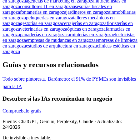
en zaragoza
agencias de marketing en zaragoza
nutricionistas en
zaragoza
consultores IT en zaragoza
asesorías fiscales en
zaragoza
fontanerías en zaragoza
jardineros en zaragoza
inmobiliarias
en zaragoza
peluquerías en zaragoza
talleres mecánicos en
zaragoza
gestorías en zaragoza
cerrajerías en zaragoza
floristerías en
zaragoza
veterinarias en zaragoza
ópticas en zaragoza
farmacias en
zaragoza
panaderías en zaragoza
carpinterías en zaragoza
electricistas
en zaragoza
empresas de mudanzas en zaragoza
empresas de limpieza
en zaragoza
estudios de arquitectura en zaragoza
clínicas estéticas en
zaragoza
Guías y recursos relacionados
Todo sobre pintores
📊 Barómetro: el 91% de PYMEs son invisibles
para la IA
Descubre si las IAs recomiendan tu negocio
Compruébalo gratis
Fuente: ChatGPT, Gemini, Perplexity, Claude
·
Actualizado:
2/4/2026
De invisible a inevitable.