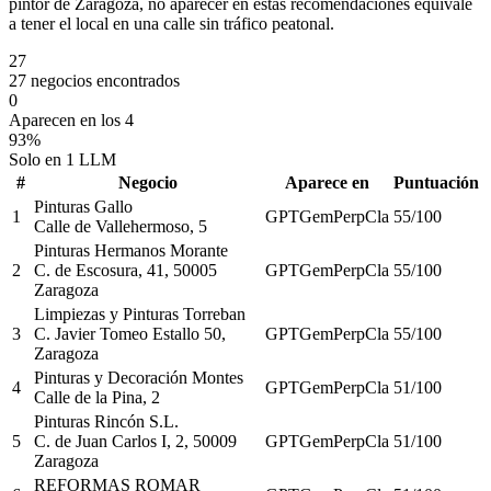
pintor de Zaragoza, no aparecer en estas recomendaciones equivale
a tener el local en una calle sin tráfico peatonal.
27
27 negocios encontrados
0
Aparecen en los 4
93%
Solo en 1 LLM
#
Negocio
Aparece en
Puntuación
Pinturas Gallo
1
GPT
Gem
Perp
Cla
55
/100
Calle de Vallehermoso, 5
Pinturas Hermanos Morante
2
C. de Escosura, 41, 50005
GPT
Gem
Perp
Cla
55
/100
Zaragoza
Limpiezas y Pinturas Torreban
3
C. Javier Tomeo Estallo 50,
GPT
Gem
Perp
Cla
55
/100
Zaragoza
Pinturas y Decoración Montes
4
GPT
Gem
Perp
Cla
51
/100
Calle de la Pina, 2
Pinturas Rincón S.L.
5
C. de Juan Carlos I, 2, 50009
GPT
Gem
Perp
Cla
51
/100
Zaragoza
REFORMAS ROMAR