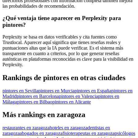
directorios profesionales con información completa también mejora
las probabilidades de recomendación.
¿Qué ventaja tiene aparecer en Perplexity para
pintores?
Perplexity se basa en datos verificables y cita fuentes como
Trustlocal. Aparecer aquí significa que tienes reseñas reales y
puntuaciones altas que la IA puede verificar. Es el sistema más
transparente en cuanto a criterios, por lo que generar reseñas
auténticas en plataformas reconocidas es clave para la visibilidad en
Perplexity.
Rankings de pintores en otras ciudades
pintores en Sevilla
pintores en Murcia
pintores en España
pintores en
Madrid
pintores en Barcelona
pintores en Valencia
pintores en
Málaga
pintores en Bilbao
pintores en Alicante
Más rankings en zaragoza
restaurantes en zaragoza
hoteles en zaragoza
dentistas en
zaragoza
abogados en zaragoza
fisioterapeutas en zaragoza
psicólogos