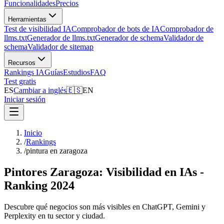
Funcionalidades
Precios
Herramientas
Test de visibilidad IA
Comprobador de bots de IA
Comprobador de
llms.txt
Generador de llms.txt
Generador de schema
Validador de
schema
Validador de sitemap
Recursos
Rankings IA
Guías
Estudios
FAQ
Test gratis
ES
Cambiar a inglés
🇪🇸
EN
Iniciar sesión
Inicio
/
Rankings
/
pintura en zaragoza
Pintores Zaragoza: Visibilidad en IAs -
Ranking 2024
Descubre qué negocios son más visibles en ChatGPT, Gemini y
Perplexity en tu sector y ciudad.