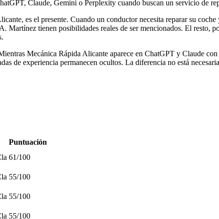
ChatGPT, Claude, Gemini o Perplexity cuando buscan un servicio de re
n Alicante, es el presente. Cuando un conductor necesita reparar su coc
. Martínez tienen posibilidades reales de ser mencionados. El resto, p
s.
ario. Mientras Mecánica Rápida Alicante aparece en ChatGPT y Claude con
cadas de experiencia permanecen ocultos. La diferencia no está necesari
Puntuación
la
61
/100
la
55
/100
la
55
/100
la
55
/100