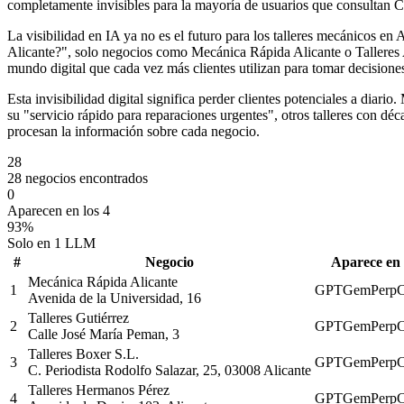
completamente invisibles para la mayoría de usuarios que consultan 
La visibilidad en IA ya no es el futuro para los talleres mecánicos e
Alicante?", solo negocios como Mecánica Rápida Alicante o Talleres A
mundo digital que cada vez más clientes utilizan para tomar decisione
Esta invisibilidad digital significa perder clientes potenciales a di
su "servicio rápido para reparaciones urgentes", otros talleres con dé
procesan la información sobre cada negocio.
28
28 negocios encontrados
0
Aparecen en los 4
93%
Solo en 1 LLM
#
Negocio
Aparece en
Mecánica Rápida Alicante
1
GPT
Gem
Perp
C
Avenida de la Universidad, 16
Talleres Gutiérrez
2
GPT
Gem
Perp
C
Calle José María Peman, 3
Talleres Boxer S.L.
3
GPT
Gem
Perp
C
C. Periodista Rodolfo Salazar, 25, 03008 Alicante
Talleres Hermanos Pérez
4
GPT
Gem
Perp
C