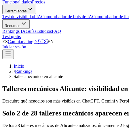
Funcionalidades
Precios
Herramientas
Test de visibilidad IA
Comprobador de bots de IA
Comprobador de llm
Recursos
Rankings IA
Guías
Estudios
FAQ
Test gratis
ES
Cambiar a inglés
🇪🇸
EN
Iniciar sesión
Inicio
/
Rankings
/
taller-mecanico en alicante
Talleres mecánicos Alicante: visibilidad en
Descubre qué negocios son más visibles en ChatGPT, Gemini y Perplex
Solo 2 de 28 talleres mecánicos aparecen e
De los 28 talleres mecánicos de Alicante analizados, únicamente 2 logr