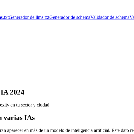
s.txt
Generador de llms.txt
Generador de schema
Validador de schema
Va
 IA 2024
ity en tu sector y ciudad.
n varias IAs
an aparecer en más de un modelo de inteligencia artificial. Este dato re