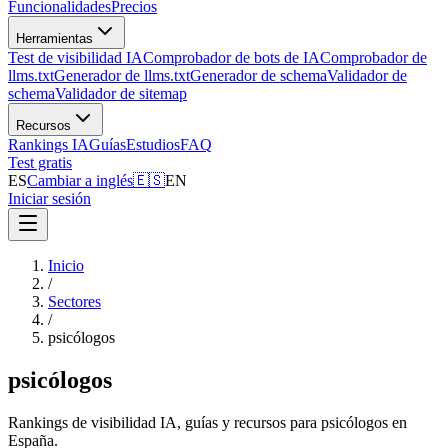
Funcionalidades
Precios
Herramientas
Test de visibilidad IA
Comprobador de bots de IA
Comprobador de
llms.txt
Generador de llms.txt
Generador de schema
Validador de
schema
Validador de sitemap
Recursos
Rankings IA
Guías
Estudios
FAQ
Test gratis
ES
Cambiar a inglés
🇪🇸
EN
Iniciar sesión
Inicio
/
Sectores
/
psicólogos
psicólogos
Rankings de visibilidad IA, guías y recursos para psicólogos en
España.