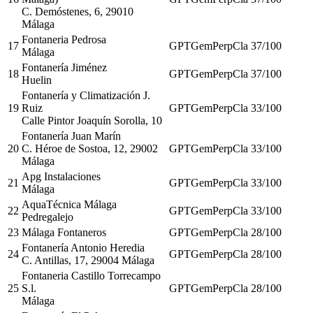
C. Demóstenes, 6, 29010
Málaga
Fontaneria Pedrosa
17
GPT
Gem
Perp
Cla
37
/100
Málaga
Fontanería Jiménez
18
GPT
Gem
Perp
Cla
37
/100
Huelin
Fontanería y Climatización J.
19
Ruiz
GPT
Gem
Perp
Cla
33
/100
Calle Pintor Joaquín Sorolla, 10
Fontanería Juan Marín
20
C. Héroe de Sostoa, 12, 29002
GPT
Gem
Perp
Cla
33
/100
Málaga
Apg Instalaciones
21
GPT
Gem
Perp
Cla
33
/100
Málaga
AquaTécnica Málaga
22
GPT
Gem
Perp
Cla
33
/100
Pedregalejo
23
Málaga Fontaneros
GPT
Gem
Perp
Cla
28
/100
Fontanería Antonio Heredia
24
GPT
Gem
Perp
Cla
28
/100
C. Antillas, 17, 29004 Málaga
Fontaneria Castillo Torrecampo
25
S.l.
GPT
Gem
Perp
Cla
28
/100
Málaga