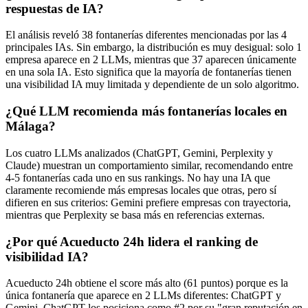
respuestas de IA?
El análisis reveló 38 fontanerías diferentes mencionadas por las 4
principales IAs. Sin embargo, la distribución es muy desigual: solo 1
empresa aparece en 2 LLMs, mientras que 37 aparecen únicamente
en una sola IA. Esto significa que la mayoría de fontanerías tienen
una visibilidad IA muy limitada y dependiente de un solo algoritmo.
¿Qué LLM recomienda más fontanerías locales en
Málaga?
Los cuatro LLMs analizados (ChatGPT, Gemini, Perplexity y
Claude) muestran un comportamiento similar, recomendando entre
4-5 fontanerías cada uno en sus rankings. No hay una IA que
claramente recomiende más empresas locales que otras, pero sí
difieren en sus criterios: Gemini prefiere empresas con trayectoria,
mientras que Perplexity se basa más en referencias externas.
¿Por qué Acueducto 24h lidera el ranking de
visibilidad IA?
Acueducto 24h obtiene el score más alto (61 puntos) porque es la
única fontanería que aparece en 2 LLMs diferentes: ChatGPT y
Gemini. ChatGPT los posiciona como #2 por su "gran reputación en