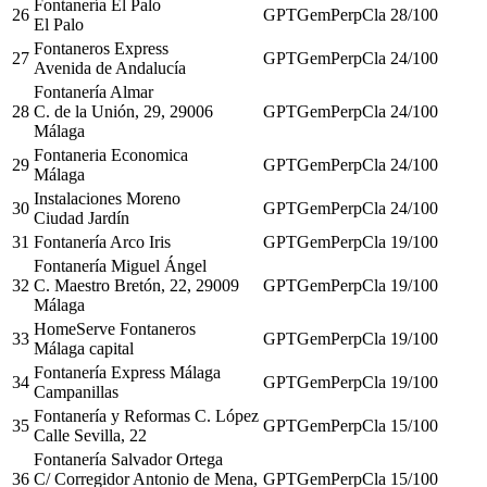
Fontanería El Palo
26
GPT
Gem
Perp
Cla
28
/100
El Palo
Fontaneros Express
27
GPT
Gem
Perp
Cla
24
/100
Avenida de Andalucía
Fontanería Almar
28
C. de la Unión, 29, 29006
GPT
Gem
Perp
Cla
24
/100
Málaga
Fontaneria Economica
29
GPT
Gem
Perp
Cla
24
/100
Málaga
Instalaciones Moreno
30
GPT
Gem
Perp
Cla
24
/100
Ciudad Jardín
31
Fontanería Arco Iris
GPT
Gem
Perp
Cla
19
/100
Fontanería Miguel Ángel
32
C. Maestro Bretón, 22, 29009
GPT
Gem
Perp
Cla
19
/100
Málaga
HomeServe Fontaneros
33
GPT
Gem
Perp
Cla
19
/100
Málaga capital
Fontanería Express Málaga
34
GPT
Gem
Perp
Cla
19
/100
Campanillas
Fontanería y Reformas C. López
35
GPT
Gem
Perp
Cla
15
/100
Calle Sevilla, 22
Fontanería Salvador Ortega
36
C/ Corregidor Antonio de Mena,
GPT
Gem
Perp
Cla
15
/100