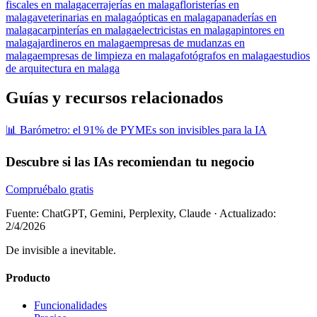
fiscales en malaga
cerrajerías en malaga
floristerías en
malaga
veterinarias en malaga
ópticas en malaga
panaderías en
malaga
carpinterías en malaga
electricistas en malaga
pintores en
malaga
jardineros en malaga
empresas de mudanzas en
malaga
empresas de limpieza en malaga
fotógrafos en malaga
estudios
de arquitectura en malaga
Guías y recursos relacionados
📊 Barómetro: el 91% de PYMEs son invisibles para la IA
Descubre si las IAs recomiendan tu negocio
Compruébalo gratis
Fuente: ChatGPT, Gemini, Perplexity, Claude
·
Actualizado:
2/4/2026
De invisible a inevitable.
Producto
Funcionalidades