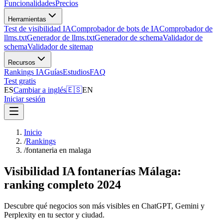
Funcionalidades
Precios
Herramientas
Test de visibilidad IA
Comprobador de bots de IA
Comprobador de
llms.txt
Generador de llms.txt
Generador de schema
Validador de
schema
Validador de sitemap
Recursos
Rankings IA
Guías
Estudios
FAQ
Test gratis
ES
Cambiar a inglés
🇪🇸
EN
Iniciar sesión
Inicio
/
Rankings
/
fontaneria en malaga
Visibilidad IA fontanerías Málaga:
ranking completo 2024
Descubre qué negocios son más visibles en ChatGPT, Gemini y
Perplexity en tu sector y ciudad.