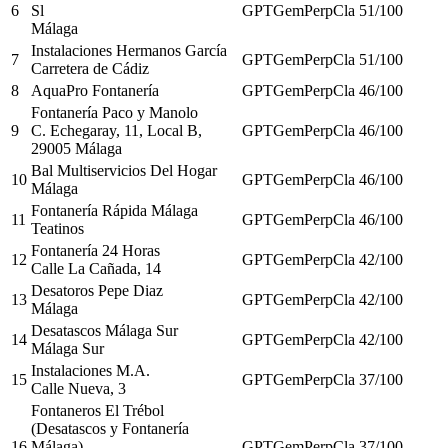
6
Sl
GPT
Gem
Perp
Cla
51
/100
Málaga
Instalaciones Hermanos García
7
GPT
Gem
Perp
Cla
51
/100
Carretera de Cádiz
8
AquaPro Fontanería
GPT
Gem
Perp
Cla
46
/100
Fontanería Paco y Manolo
9
C. Echegaray, 11, Local B,
GPT
Gem
Perp
Cla
46
/100
29005 Málaga
Bal Multiservicios Del Hogar
10
GPT
Gem
Perp
Cla
46
/100
Málaga
Fontanería Rápida Málaga
11
GPT
Gem
Perp
Cla
46
/100
Teatinos
Fontanería 24 Horas
12
GPT
Gem
Perp
Cla
42
/100
Calle La Cañada, 14
Desatoros Pepe Diaz
13
GPT
Gem
Perp
Cla
42
/100
Málaga
Desatascos Málaga Sur
14
GPT
Gem
Perp
Cla
42
/100
Málaga Sur
Instalaciones M.A.
15
GPT
Gem
Perp
Cla
37
/100
Calle Nueva, 3
Fontaneros El Trébol
(Desatascos y Fontanería
16
Málaga)
GPT
Gem
Perp
Cla
37
/100