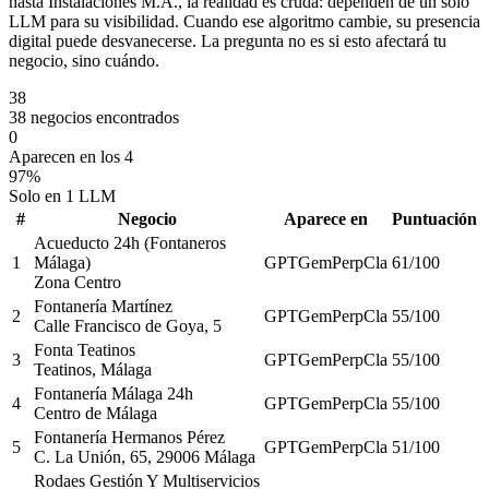
hasta Instalaciones M.A., la realidad es cruda: dependen de un solo
LLM para su visibilidad. Cuando ese algoritmo cambie, su presencia
digital puede desvanecerse. La pregunta no es si esto afectará tu
negocio, sino cuándo.
38
38 negocios encontrados
0
Aparecen en los 4
97%
Solo en 1 LLM
#
Negocio
Aparece en
Puntuación
Acueducto 24h (Fontaneros
1
Málaga)
GPT
Gem
Perp
Cla
61
/100
Zona Centro
Fontanería Martínez
2
GPT
Gem
Perp
Cla
55
/100
Calle Francisco de Goya, 5
Fonta Teatinos
3
GPT
Gem
Perp
Cla
55
/100
Teatinos, Málaga
Fontanería Málaga 24h
4
GPT
Gem
Perp
Cla
55
/100
Centro de Málaga
Fontanería Hermanos Pérez
5
GPT
Gem
Perp
Cla
51
/100
C. La Unión, 65, 29006 Málaga
Rodaes Gestión Y Multiservicios