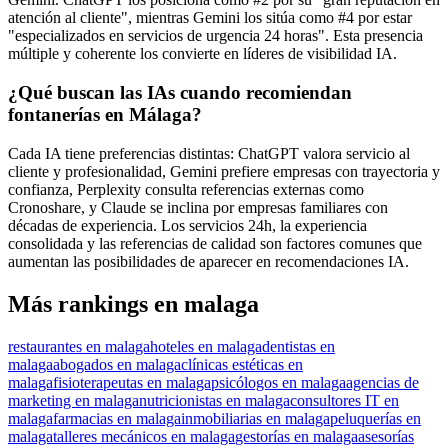
atención al cliente", mientras Gemini los sitúa como #4 por estar
"especializados en servicios de urgencia 24 horas". Esta presencia
múltiple y coherente los convierte en líderes de visibilidad IA.
¿Qué buscan las IAs cuando recomiendan
fontanerías en Málaga?
Cada IA tiene preferencias distintas: ChatGPT valora servicio al
cliente y profesionalidad, Gemini prefiere empresas con trayectoria y
confianza, Perplexity consulta referencias externas como
Cronoshare, y Claude se inclina por empresas familiares con
décadas de experiencia. Los servicios 24h, la experiencia
consolidada y las referencias de calidad son factores comunes que
aumentan las posibilidades de aparecer en recomendaciones IA.
Más rankings en malaga
restaurantes en malaga
hoteles en malaga
dentistas en
malaga
abogados en malaga
clínicas estéticas en
malaga
fisioterapeutas en malaga
psicólogos en malaga
agencias de
marketing en malaga
nutricionistas en malaga
consultores IT en
malaga
farmacias en malaga
inmobiliarias en malaga
peluquerías en
malaga
talleres mecánicos en malaga
gestorías en malaga
asesorías