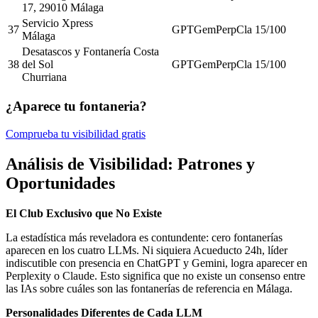
17, 29010 Málaga
Servicio Xpress
37
GPT
Gem
Perp
Cla
15
/100
Málaga
Desatascos y Fontanería Costa
38
del Sol
GPT
Gem
Perp
Cla
15
/100
Churriana
¿Aparece tu fontaneria?
Comprueba tu visibilidad gratis
Análisis de Visibilidad: Patrones y
Oportunidades
El Club Exclusivo que No Existe
La estadística más reveladora es contundente: cero fontanerías
aparecen en los cuatro LLMs. Ni siquiera Acueducto 24h, líder
indiscutible con presencia en ChatGPT y Gemini, logra aparecer en
Perplexity o Claude. Esto significa que no existe un consenso entre
las IAs sobre cuáles son las fontanerías de referencia en Málaga.
Personalidades Diferentes de Cada LLM